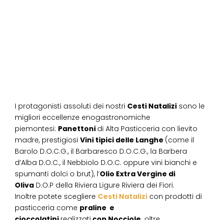
I protagonisti assoluti dei nostri
Cesti Natalizi
sono le
migliori eccellenze enogastronomiche
piemontesi:
Panettoni
di Alta Pasticceria con lievito
madre, prestigiosi
Vini tipici delle Langhe
(come il
Barolo D.O.C.G., il Barbaresco D.O.C.G., la Barbera
d’Alba D.O.C., il Nebbiolo D.O.C. oppure vini bianchi e
spumanti dolci o brut), l’
Olio Extra Vergine di
Oliva
D.O.P della Riviera Ligure Riviera dei Fiori.
Inoltre potete scegliere
Cesti Natalizi
con prodotti di
pasticceria come
praline e
cioccolatini
realizzati
con Nocciole,
oltre