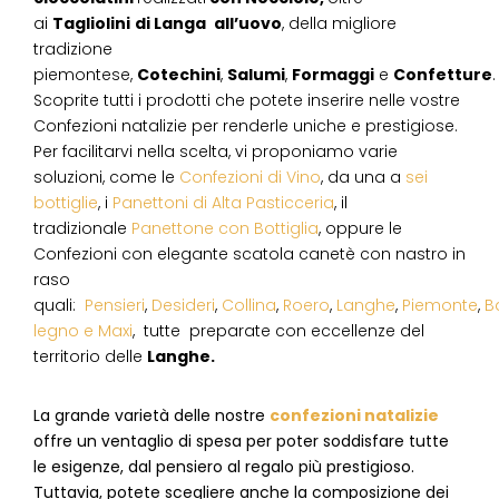
ai
Tagliolini
di Langa
all’uovo
, della migliore
tradizione
piemontese,
Cotechini
,
Salumi
,
Formaggi
e
Confetture
.
Scoprite tutti i prodotti che potete inserire nelle vostre
Confezioni natalizie per renderle uniche e prestigiose.
Per facilitarvi nella scelta, vi proponiamo varie
soluzioni, come le
Confezioni di Vino
, da una a
sei
bottiglie
, i
Panettoni di Alta Pasticceria
, il
tradizionale
Panettone con Bottiglia
, oppure le
Confezioni con elegante scatola canetè con nastro in
raso
quali:
Pensieri
,
Desideri
,
Collina
,
Roero
,
Langhe
,
Piemonte
,
B
legno e Maxi
, tutte preparate con eccellenze del
territorio delle
Langhe.
La grande varietà delle nostre
confezioni natalizie
offre un ventaglio di spesa per poter soddisfare tutte
le esigenze, dal pensiero al regalo più prestigioso.
Tuttavia, potete scegliere anche la composizione dei