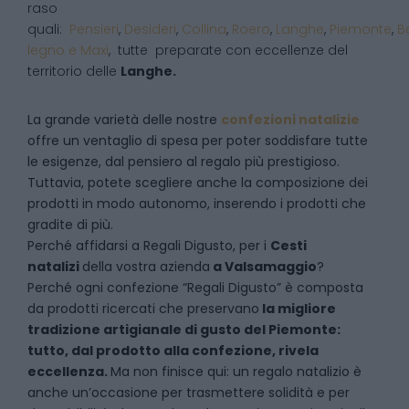
raso
quali:
Pensieri
,
Desideri
,
Collina
,
Roero
,
Langhe
,
Piemonte
,
B
legno e Maxi
, tutte preparate con eccellenze del
territorio delle
Langhe.
La grande varietà delle nostre
confezioni natalizie
offre un ventaglio di spesa per poter soddisfare tutte
le esigenze, dal pensiero al regalo più prestigioso.
Tuttavia, potete scegliere anche la composizione dei
prodotti in modo autonomo, inserendo i prodotti che
gradite di più.
Perché affidarsi a Regali Digusto, per i
Cesti
natalizi
della vostra azienda
a
Valsamaggio
?
P
erché ogni confezione “Regali Digusto” è composta
da prodotti ricercati che preservano
la migliore
tradizione artigianale di gusto del Piemonte:
tutto, dal prodotto alla confezione, rivela
eccellenza.
Ma non finisce qui: un regalo natalizio è
anche un’occasione per trasmettere solidità e per