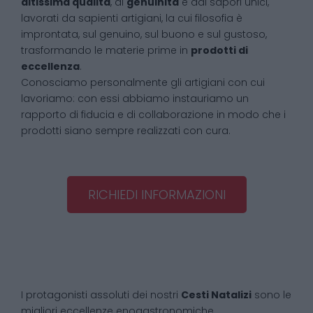
altissima qualità
, di
genuinità
e dai sapori unici,
lavorati da sapienti artigiani, la cui filosofia è
improntata, sul genuino, sul buono e sul gustoso,
trasformando le materie prime in
prodotti di
eccellenza
.
Conosciamo personalmente gli artigiani con cui
lavoriamo: con essi abbiamo instauriamo un
rapporto di fiducia e di collaborazione in modo che i
prodotti siano sempre realizzati con cura.
RICHIEDI INFORMAZIONI
I protagonisti assoluti dei nostri
Cesti Natalizi
sono le
migliori eccellenze enogastronomiche