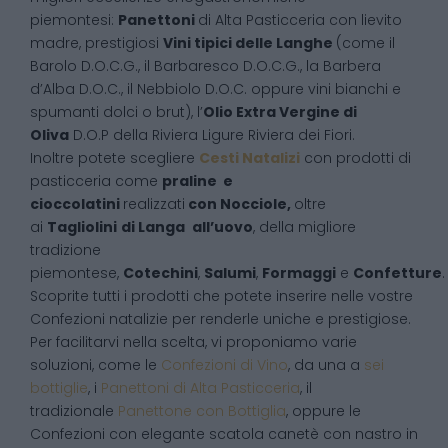
piemontesi:
Panettoni
di Alta Pasticceria con lievito
madre, prestigiosi
Vini tipici delle Langhe
(come il
Barolo D.O.C.G., il Barbaresco D.O.C.G., la Barbera
d’Alba D.O.C., il Nebbiolo D.O.C. oppure vini bianchi e
spumanti dolci o brut), l’
Olio Extra Vergine di
Oliva
D.O.P della Riviera Ligure Riviera dei Fiori.
Inoltre potete scegliere
Cesti Natalizi
con prodotti di
pasticceria come
praline e
cioccolatini
realizzati
con Nocciole,
oltre
ai
Tagliolini
di Langa
all’uovo
, della migliore
tradizione
piemontese,
Cotechini
,
Salumi
,
Formaggi
e
Confetture
.
Scoprite tutti i prodotti che potete inserire nelle vostre
Confezioni natalizie per renderle uniche e prestigiose.
Per facilitarvi nella scelta, vi proponiamo varie
soluzioni, come le
Confezioni di Vino
, da una a
sei
bottiglie
, i
Panettoni di Alta Pasticceria
, il
tradizionale
Panettone con Bottiglia
, oppure le
Confezioni con elegante scatola canetè con nastro in