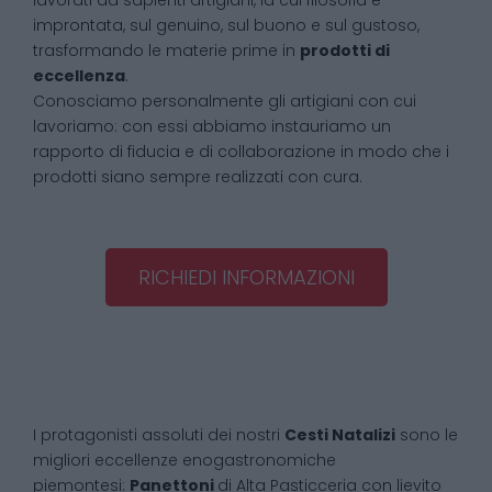
lavorati da sapienti artigiani, la cui filosofia è
improntata, sul genuino, sul buono e sul gustoso,
trasformando le materie prime in
prodotti di
eccellenza
.
Conosciamo personalmente gli artigiani con cui
lavoriamo: con essi abbiamo instauriamo un
rapporto di fiducia e di collaborazione in modo che i
prodotti siano sempre realizzati con cura.
RICHIEDI INFORMAZIONI
I protagonisti assoluti dei nostri
Cesti Natalizi
sono le
migliori eccellenze enogastronomiche
piemontesi:
Panettoni
di Alta Pasticceria con lievito