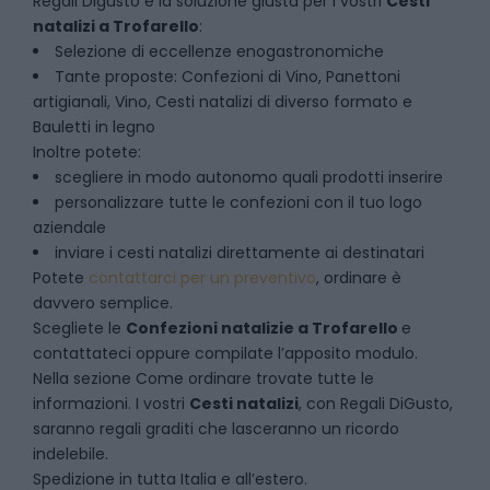
Regali Digusto è la soluzione giusta per i vostri
Cesti
natalizi
a
Trofarello
:
Selezione di eccellenze enogastronomiche
Tante proposte: Confezioni di Vino, Panettoni
artigianali, Vino, Cesti natalizi di diverso formato e
Bauletti in legno
Inoltre potete:
scegliere in modo autonomo quali prodotti inserire
personalizzare tutte le confezioni con il tuo logo
aziendale
inviare i cesti natalizi direttamente ai destinatari
Potete
contattarci per un preventivo
, ordinare è
davvero semplice.
Scegliete le
Confezioni natalizie
a
Trofarello
e
contattateci oppure compilate l’apposito modulo.
Nella sezione
Come ordinare
trovate tutte le
informazioni. I vostri
Cesti natalizi
, con Regali DiGusto,
saranno regali graditi che lasceranno un ricordo
indelebile.
Spedizione in tutta Italia e all’estero.