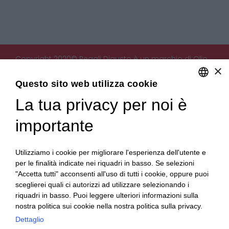
Copyright 2020© Regali Digusto è un marchio di Olio
×
Becchis di Becchis Danilo - Via Sommariva, 31/2/B -
10022 Carmagnola (TO) - PIVA 07980320019
Questo sito web utilizza cookie
Creato da:
etinet.it
La tua privacy per noi è
ENGLISH
ITALIAN
importante
Utilizziamo i cookie per migliorare l'esperienza dell'utente e
per le finalità indicate nei riquadri in basso. Se selezioni
"Accetta tutti" acconsenti all'uso di tutti i cookie, oppure puoi
sceglierei quali ci autorizzi ad utilizzare selezionando i
riquadri in basso. Puoi leggere ulteriori informazioni sulla
nostra politica sui cookie nella nostra politica sulla privacy.
Dettaglio