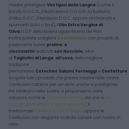
madre, prestigiosi
Vini tipici delle Langhe
(come il
Barolo D.O.C.G., il Barbaresco D.O.C.G., la Barbera
d’Alba D.O.C., il Nebbiolo D.O.C. oppure vini bianchi e
spumanti dolci o brut), l’
Olio Extra Vergine di
Oliva
D.O.P della Riviera Ligure Riviera dei Fiori.
Inoltre potete scegliere
Cesti Natalizi
con prodotti di
pasticceria come
praline e
cioccolatini
realizzati
con Nocciole,
oltre
ai
Tagliolini
di Langa
all’uovo
, della migliore
tradizione
piemontese,
Cotechini
,
Salumi
,
Formaggi
e
Confetture
.
Scoprite tutti i prodotti che potete inserire nelle vostre
Confezioni natalizie per renderle uniche e prestigiose.
Per facilitarvi nella scelta, vi proponiamo varie
soluzioni, come le
Confezioni di Vino
, da una a
sei
bottiglie
, i
Panettoni di Alta Pasticceria
, il
tradizionale
Panettone con Bottiglia
, oppure le
Confezioni con elegante scatola canetè con nastro in
raso