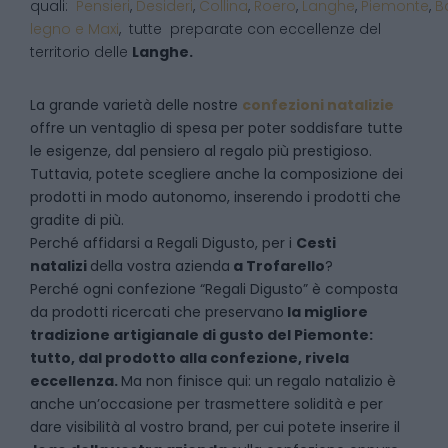
quali:
Pensieri
,
Desideri
,
Collina
,
Roero
,
Langhe
,
Piemonte
,
B
legno e Maxi
, tutte preparate con eccellenze del
territorio delle
Langhe.
La grande varietà delle nostre
confezioni natalizie
offre un ventaglio di spesa per poter soddisfare tutte
le esigenze, dal pensiero al regalo più prestigioso.
Tuttavia, potete scegliere anche la composizione dei
prodotti in modo autonomo, inserendo i prodotti che
gradite di più.
Perché affidarsi a Regali Digusto, per i
Cesti
natalizi
della vostra azienda
a
Trofarello
?
P
erché ogni confezione “Regali Digusto” è composta
da prodotti ricercati che preservano
la migliore
tradizione artigianale di gusto del Piemonte:
tutto, dal prodotto alla confezione, rivela
eccellenza.
Ma non finisce qui: un regalo natalizio è
anche un’occasione per trasmettere solidità e per
dare visibilità al vostro brand, per cui potete inserire il