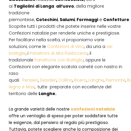
ai
Tagliolini
di Langa
all’uovo
, della migliore
tradizione
piemontese,
Cotechini
,
Salumi
,
Formaggi
e
Confetture
.
Scoprite tutti i prodotti che potete inserire nelle vostre
Confezioni natalizie per renderle uniche e prestigiose.
Per facilitarvi nella scelta, vi proponiamo varie
soluzioni, come le
Confezioni di Vino
, da una a
sei
bottiglie
, i
Panettoni di Alta Pasticceria
, il
tradizionale
Panettone con Bottiglia
, oppure le
Confezioni con elegante scatola canetè con nastro in
raso
quali:
Pensieri
,
Desideri
,
Collina
,
Roero
,
Langhe
,
Piemonte
,
B
legno e Maxi
, tutte preparate con eccellenze del
territorio delle
Langhe.
La grande varietà delle nostre
confezioni natalizie
offre un ventaglio di spesa per poter soddisfare tutte
le esigenze, dal pensiero al regalo più prestigioso.
Tuttavia, potete scegliere anche la composizione dei