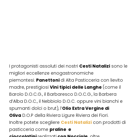
I protagonisti assoluti dei nostri
Cesti Natalizi
sono le
migliori eccellenze enogastronomiche
piemontesi:
Panettoni
di Alta Pasticceria con lievito
madre, prestigiosi
Vini tipici delle Langhe
(come il
Barolo D.O.C.G., il Barbaresco D.O.C.G., la Barbera
d’Alba D.O.C., il Nebbiolo D.O.C. oppure vini bianchi e
spumanti dolci o brut), l’
Olio Extra Vergine di
Oliva
D.O.P della Riviera Ligure Riviera dei Fiori.
Inoltre potete scegliere
Cesti Natalizi
con prodotti di
pasticceria come
praline e
cioccolatini
realizzati
con Nocciole,
oltre