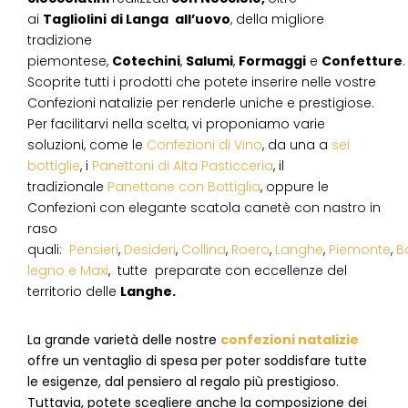
ai
Tagliolini
di Langa
all’uovo
, della migliore
tradizione
piemontese,
Cotechini
,
Salumi
,
Formaggi
e
Confetture
.
Scoprite tutti i prodotti che potete inserire nelle vostre
Confezioni natalizie per renderle uniche e prestigiose.
Per facilitarvi nella scelta, vi proponiamo varie
soluzioni, come le
Confezioni di Vino
, da una a
sei
bottiglie
, i
Panettoni di Alta Pasticceria
, il
tradizionale
Panettone con Bottiglia
, oppure le
Confezioni con elegante scatola canetè con nastro in
raso
quali:
Pensieri
,
Desideri
,
Collina
,
Roero
,
Langhe
,
Piemonte
,
B
legno e Maxi
, tutte preparate con eccellenze del
territorio delle
Langhe.
La grande varietà delle nostre
confezioni natalizie
offre un ventaglio di spesa per poter soddisfare tutte
le esigenze, dal pensiero al regalo più prestigioso.
Tuttavia, potete scegliere anche la composizione dei