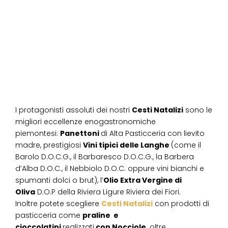
I protagonisti assoluti dei nostri
Cesti Natalizi
sono le
migliori eccellenze enogastronomiche
piemontesi:
Panettoni
di Alta Pasticceria con lievito
madre, prestigiosi
Vini tipici delle Langhe
(come il
Barolo D.O.C.G., il Barbaresco D.O.C.G., la Barbera
d’Alba D.O.C., il Nebbiolo D.O.C. oppure vini bianchi e
spumanti dolci o brut), l’
Olio Extra Vergine di
Oliva
D.O.P della Riviera Ligure Riviera dei Fiori.
Inoltre potete scegliere
Cesti Natalizi
con prodotti di
pasticceria come
praline e
cioccolatini
realizzati
con Nocciole,
oltre