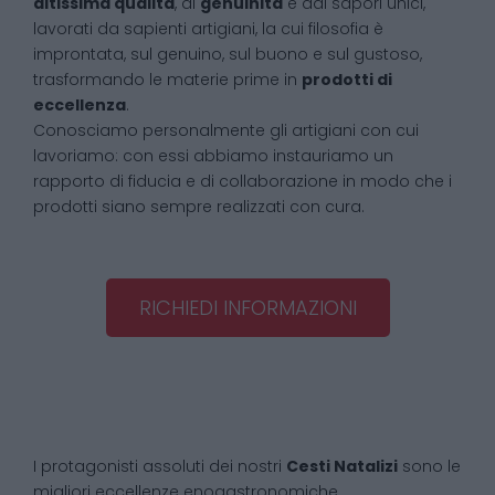
altissima qualità
, di
genuinità
e dai sapori unici,
lavorati da sapienti artigiani, la cui filosofia è
improntata, sul genuino, sul buono e sul gustoso,
trasformando le materie prime in
prodotti di
eccellenza
.
Conosciamo personalmente gli artigiani con cui
lavoriamo: con essi abbiamo instauriamo un
rapporto di fiducia e di collaborazione in modo che i
prodotti siano sempre realizzati con cura.
RICHIEDI INFORMAZIONI
I protagonisti assoluti dei nostri
Cesti Natalizi
sono le
migliori eccellenze enogastronomiche