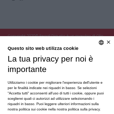
Copyright 2020© Regali Digusto è un marchio di Olio
×
Becchis di Becchis Danilo - Via Sommariva, 31/2/B -
10022 Carmagnola (TO) - PIVA 07980320019
Questo sito web utilizza cookie
Creato da:
etinet.it
La tua privacy per noi è
ENGLISH
ITALIAN
importante
Utilizziamo i cookie per migliorare l'esperienza dell'utente e
per le finalità indicate nei riquadri in basso. Se selezioni
"Accetta tutti" acconsenti all'uso di tutti i cookie, oppure puoi
sceglierei quali ci autorizzi ad utilizzare selezionando i
riquadri in basso. Puoi leggere ulteriori informazioni sulla
nostra politica sui cookie nella nostra politica sulla privacy.