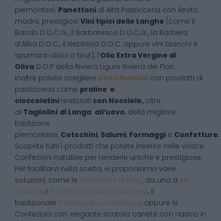
piemontesi:
Panettoni
di Alta Pasticceria con lievito
madre, prestigiosi
Vini tipici delle Langhe
(come il
Barolo D.O.C.G., il Barbaresco D.O.C.G., la Barbera
d’Alba D.O.C., il Nebbiolo D.O.C. oppure vini bianchi e
spumanti dolci o brut), l’
Olio Extra Vergine di
Oliva
D.O.P della Riviera Ligure Riviera dei Fiori.
Inoltre potete scegliere
Cesti Natalizi
con prodotti di
pasticceria come
praline e
cioccolatini
realizzati
con Nocciole,
oltre
ai
Tagliolini
di Langa
all’uovo
, della migliore
tradizione
piemontese,
Cotechini
,
Salumi
,
Formaggi
e
Confetture
.
Scoprite tutti i prodotti che potete inserire nelle vostre
Confezioni natalizie per renderle uniche e prestigiose.
Per facilitarvi nella scelta, vi proponiamo varie
soluzioni, come le
Confezioni di Vino
, da una a
sei
bottiglie
, i
Panettoni di Alta Pasticceria
, il
tradizionale
Panettone con Bottiglia
, oppure le
Confezioni con elegante scatola canetè con nastro in