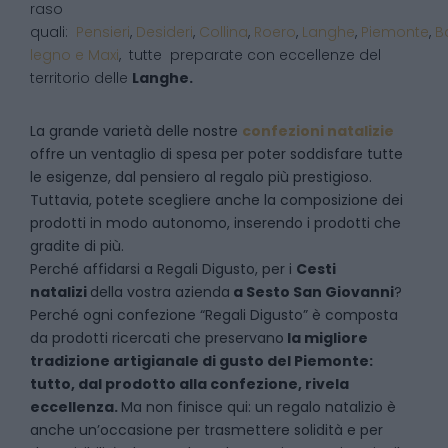
raso
quali:
Pensieri
,
Desideri
,
Collina
,
Roero
,
Langhe
,
Piemonte
,
B
legno e Maxi
, tutte preparate con eccellenze del
territorio delle
Langhe.
La grande varietà delle nostre
confezioni natalizie
offre un ventaglio di spesa per poter soddisfare tutte
le esigenze, dal pensiero al regalo più prestigioso.
Tuttavia, potete scegliere anche la composizione dei
prodotti in modo autonomo, inserendo i prodotti che
gradite di più.
Perché affidarsi a Regali Digusto, per i
Cesti
natalizi
della vostra azienda
a
Sesto San Giovanni
?
P
erché ogni confezione “Regali Digusto” è composta
da prodotti ricercati che preservano
la migliore
tradizione artigianale di gusto del Piemonte:
tutto, dal prodotto alla confezione, rivela
eccellenza.
Ma non finisce qui: un regalo natalizio è
anche un’occasione per trasmettere solidità e per