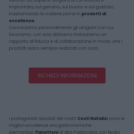
lavorati da sapienti artigiani, la cui filosofia è
improntata, sul genuino, sul buono e sul gustoso,
trasformando le materie prime in
prodotti di
eccellenza
.
Conosciamo personalmente gli artigiani con cui
lavoriamo: con essi abbiamo instauriamo un
rapporto di fiducia e di collaborazione in modo che i
prodotti siano sempre realizzati con cura.
RICHIEDI INFORMAZIONI
I protagonisti assoluti dei nostri
Cesti Natalizi
sono le
migliori eccellenze enogastronomiche
piemontesi:
Panettoni
di Alta Pasticceria con lievito