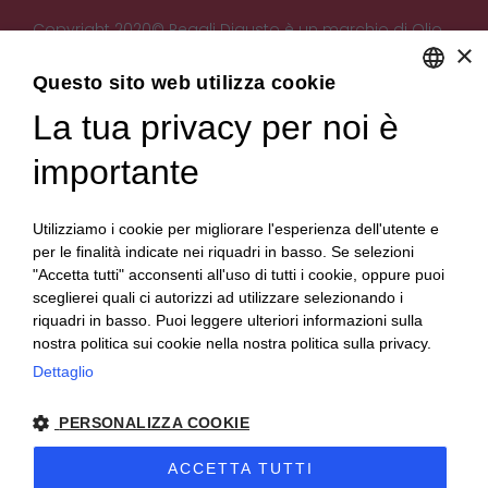
Copyright 2020© Regali Digusto è un marchio di Olio
×
Becchis di Becchis Danilo - Via Sommariva, 31/2/B -
10022 Carmagnola (TO) - PIVA 07980320019
Questo sito web utilizza cookie
Creato da:
etinet.it
La tua privacy per noi è
ENGLISH
ITALIAN
importante
Utilizziamo i cookie per migliorare l'esperienza dell'utente e
per le finalità indicate nei riquadri in basso. Se selezioni
"Accetta tutti" acconsenti all'uso di tutti i cookie, oppure puoi
sceglierei quali ci autorizzi ad utilizzare selezionando i
riquadri in basso. Puoi leggere ulteriori informazioni sulla
nostra politica sui cookie nella nostra politica sulla privacy.
Dettaglio
PERSONALIZZA COOKIE
ACCETTA TUTTI