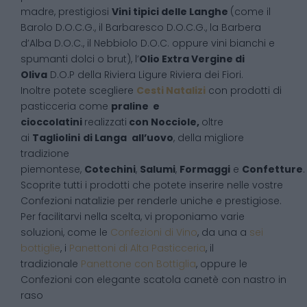
madre, prestigiosi
Vini tipici delle Langhe
(come il
Barolo D.O.C.G., il Barbaresco D.O.C.G., la Barbera
d’Alba D.O.C., il Nebbiolo D.O.C. oppure vini bianchi e
spumanti dolci o brut), l’
Olio Extra Vergine di
Oliva
D.O.P della Riviera Ligure Riviera dei Fiori.
Inoltre potete scegliere
Cesti Natalizi
con prodotti di
pasticceria come
praline e
cioccolatini
realizzati
con Nocciole,
oltre
ai
Tagliolini
di Langa
all’uovo
, della migliore
tradizione
piemontese,
Cotechini
,
Salumi
,
Formaggi
e
Confetture
.
Scoprite tutti i prodotti che potete inserire nelle vostre
Confezioni natalizie per renderle uniche e prestigiose.
Per facilitarvi nella scelta, vi proponiamo varie
soluzioni, come le
Confezioni di Vino
, da una a
sei
bottiglie
, i
Panettoni di Alta Pasticceria
, il
tradizionale
Panettone con Bottiglia
, oppure le
Confezioni con elegante scatola canetè con nastro in
raso