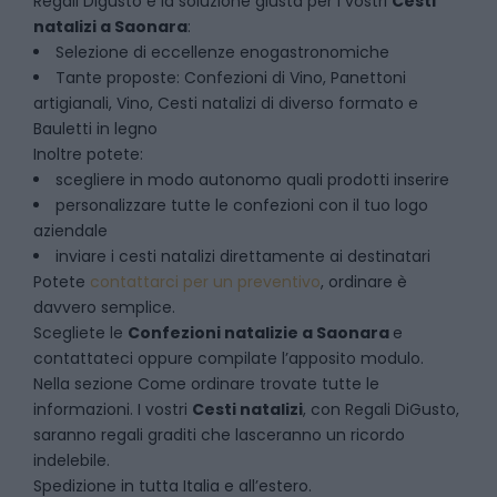
Regali Digusto è la soluzione giusta per i vostri
Cesti
natalizi
a
Saonara
:
Selezione di eccellenze enogastronomiche
Tante proposte: Confezioni di Vino, Panettoni
artigianali, Vino, Cesti natalizi di diverso formato e
Bauletti in legno
Inoltre potete:
scegliere in modo autonomo quali prodotti inserire
personalizzare tutte le confezioni con il tuo logo
aziendale
inviare i cesti natalizi direttamente ai destinatari
Potete
contattarci per un preventivo
, ordinare è
davvero semplice.
Scegliete le
Confezioni natalizie
a
Saonara
e
contattateci oppure compilate l’apposito modulo.
Nella sezione
Come ordinare
trovate tutte le
informazioni. I vostri
Cesti natalizi
, con Regali DiGusto,
saranno regali graditi che lasceranno un ricordo
indelebile.
Spedizione in tutta Italia e all’estero.