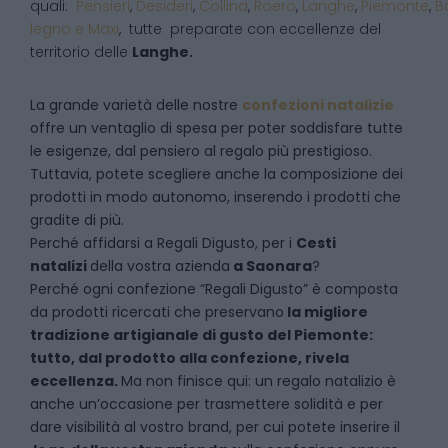
quali:
Pensieri
,
Desideri
,
Collina
,
Roero
,
Langhe
,
Piemonte
,
B
legno e Maxi
, tutte preparate con eccellenze del
territorio delle
Langhe.
La grande varietà delle nostre
confezioni natalizie
offre un ventaglio di spesa per poter soddisfare tutte
le esigenze, dal pensiero al regalo più prestigioso.
Tuttavia, potete scegliere anche la composizione dei
prodotti in modo autonomo, inserendo i prodotti che
gradite di più.
Perché affidarsi a Regali Digusto, per i
Cesti
natalizi
della vostra azienda
a
Saonara
?
P
erché ogni confezione “Regali Digusto” è composta
da prodotti ricercati che preservano
la migliore
tradizione artigianale di gusto del Piemonte:
tutto, dal prodotto alla confezione, rivela
eccellenza.
Ma non finisce qui: un regalo natalizio è
anche un’occasione per trasmettere solidità e per
dare visibilità al vostro brand, per cui potete inserire il