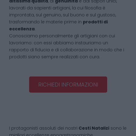
altissima qualità
, di
genuinità
e dai sapori unici,
lavorati da sapienti artigiani, la cui filosofia è
improntata, sul genuino, sul buono e sul gustoso,
trasformando le materie prime in
prodotti di
eccellenza
.
Conosciamo personalmente gli artigiani con cui
lavoriamo: con essi abbiamo instauriamo un
rapporto di fiducia e di collaborazione in modo che i
prodotti siano sempre realizzati con cura.
RICHIEDI INFORMAZIONI
I protagonisti assoluti dei nostri
Cesti Natalizi
sono le
migliori eccellenze enogastronomiche