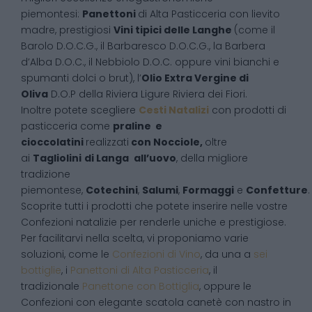
piemontesi:
Panettoni
di Alta Pasticceria con lievito
madre, prestigiosi
Vini tipici delle Langhe
(come il
Barolo D.O.C.G., il Barbaresco D.O.C.G., la Barbera
d’Alba D.O.C., il Nebbiolo D.O.C. oppure vini bianchi e
spumanti dolci o brut), l’
Olio Extra Vergine di
Oliva
D.O.P della Riviera Ligure Riviera dei Fiori.
Inoltre potete scegliere
Cesti Natalizi
con prodotti di
pasticceria come
praline e
cioccolatini
realizzati
con Nocciole,
oltre
ai
Tagliolini
di Langa
all’uovo
, della migliore
tradizione
piemontese,
Cotechini
,
Salumi
,
Formaggi
e
Confetture
.
Scoprite tutti i prodotti che potete inserire nelle vostre
Confezioni natalizie per renderle uniche e prestigiose.
Per facilitarvi nella scelta, vi proponiamo varie
soluzioni, come le
Confezioni di Vino
, da una a
sei
bottiglie
, i
Panettoni di Alta Pasticceria
, il
tradizionale
Panettone con Bottiglia
, oppure le
Confezioni con elegante scatola canetè con nastro in