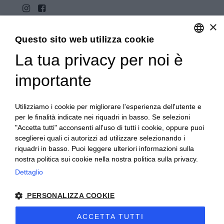
×
Questo sito web utilizza cookie
La tua privacy per noi è
ENGLISH
ITALIAN
importante
Copyright 2020© Regali Digusto è un marchio di Olio
Becchis di Becchis Danilo - Via Sommariva, 31/2/B -
10022 Carmagnola (TO) - PIVA 07980320019
Utilizziamo i cookie per migliorare l'esperienza dell'utente e
Creato da:
etinet.it
per le finalità indicate nei riquadri in basso. Se selezioni
"Accetta tutti" acconsenti all'uso di tutti i cookie, oppure puoi
sceglierei quali ci autorizzi ad utilizzare selezionando i
riquadri in basso. Puoi leggere ulteriori informazioni sulla
nostra politica sui cookie nella nostra politica sulla privacy.
Dettaglio
PERSONALIZZA COOKIE
ACCETTA TUTTI