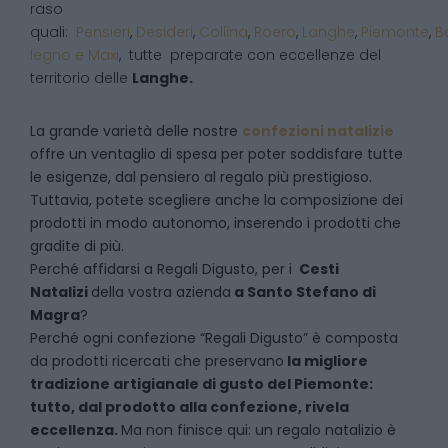
raso
quali:
Pensieri
,
Desideri
,
Collina
,
Roero
,
Langhe
,
Piemonte
,
B
legno e Maxi
, tutte preparate con eccellenze del
territorio delle
Langhe.
La grande varietà delle nostre
confezioni natalizie
offre un ventaglio di spesa per poter soddisfare tutte
le esigenze, dal pensiero al regalo più prestigioso.
Tuttavia, potete scegliere anche la composizione dei
prodotti in modo autonomo, inserendo i prodotti che
gradite di più.
Perché affidarsi a Regali Digusto, per i
Cesti
Natalizi
della vostra azienda
a
Santo Stefano di
Magra
?
P
erché ogni confezione “Regali Digusto” è composta
da prodotti ricercati che preservano
la migliore
tradizione artigianale di gusto del Piemonte:
tutto, dal prodotto alla confezione, rivela
eccellenza.
Ma non finisce qui: un regalo natalizio è