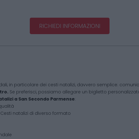
RICHIEDI INFORMAZIONI
dali, in particolare dei cesti natalizi, davvero semplice: comunic
tro.
Se preferisci, possiamo allegare un biglietto personalizzato,
atalizi
a
San Secondo Parmense
:
qualità
Cesti natalizi di diverso formato
endale