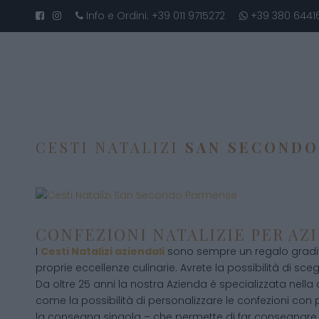
Info e Ordini:
+39 011 9715272
+39 380 6441
CESTI NATALIZI
SAN SECONDO
CONFEZIONI NATALIZIE PER AZ
I
Cesti Natalizi aziendali
sono sempre un regalo gradito
proprie eccellenze culinarie. Avrete la possibilità di scegli
Da oltre 25 anni la nostra Azienda è specializzata nella
come la possibilità di personalizzare le confezioni con p
la consegna singola – che permette di far consegnare 