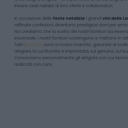
inviare cesti natalizi ai loro clienti e collaboratori.
In occasione delle
feste natalizie
i grandi
vini delle 
raffinate confezioni, diventano prestigiosi doni per amici
Noi crediamo che la scelta dei nostri fornitori sia essenz
essenziale: i nostri fornitori sostengono e mettono in a
Tutti i
prodotti
sono a nostro marchio: garanzia di scelta
artigiani, la cui filosofia è improntata, sul genuino, su
Conosciamo personalmente gli artigiani con cui lavori
realizzati con cura.