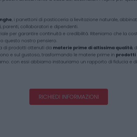
Langhe
, i panettoni di pasticceria a lievitazione naturale, abbin
, parenti, collaboratori e dipendenti.
iale per garantire continuità e credibilità. Riteniamo che la cos
tto questo nostro pensiero.
 di prodotti ottenuti da
materie prime di altissima qualità
, 
l buono e sul gustoso, trasformando le materie prime in
prodotti
amo: con essi abbiamo instauriamo un rapporto di fiducia e d
RICHIEDI INFORMAZIONI