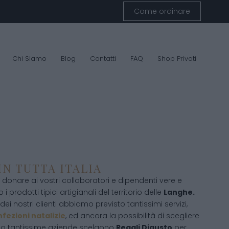
Come ordinare
Chi Siamo
Blog
Contatti
FAQ
Shop Privati
IN TUTTA ITALIA
donare ai vostri collaboratori e dipendenti vere e
 i prodotti tipici artigianali del territorio delle
Langhe.
ei nostri clienti abbiamo previsto tantissimi servizi,
fezioni natalizie
, ed ancora la possibilità di scegliere
sto tantissime aziende scelgono
Regali Digusto
per