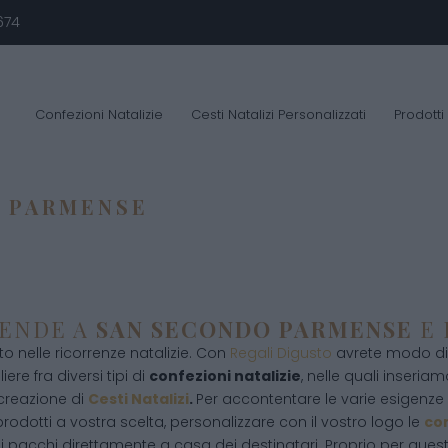
674
Confezioni Natalizie
Cesti Natalizi Personalizzati
Prodotti
 PARMENSE
IENDE A
SAN SECONDO PARMENSE
E 
 nelle ricorrenze natalizie. Con
Regali Digusto
avrete modo di 
ere fra diversi tipi di
confezioni natalizie
, nelle quali inseriamo
 creazione di
Cesti Natalizi
.
Per accontentare le varie esigenze d
rodotti a vostra scelta, personalizzare con il vostro logo le
con
i pacchi direttamente a casa dei destinatari. Proprio per que