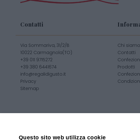
Contatti
Informa
Via Sommariva, 31/2/B
Chi siam
10022 Carmagnola(TO)
Contatti
+39 011 9715272
Confezion
+39 380 6441674
Prodotti
info@regalidigusto.it
Confezion
Privacy
Condizioni
Sitemap
Copyright 2020© Regali Digusto è un marchio di Olio Be
Questo sito web utilizza cookie