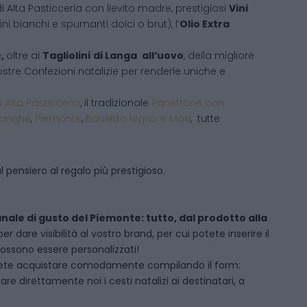
i Alta Pasticceria con lievito madre, prestigiosi
Vini
ni bianchi e spumanti dolci o brut), l’
Olio Extra
e,
oltre ai
Tagliolini
di Langa
all’uovo
, della migliore
 vostre Confezioni natalizie per renderle uniche e
i Alta Pasticceria
, il tradizionale
Panettone con
Langhe
,
Piemonte
,
Bauletto legno e Maxi
, tutte
 pensiero al regalo più prestigioso.
anale di gusto del Piemonte: tutto, dal prodotto alla
dare visibilità al vostro brand, per cui potete inserire il
 possono essere personalizzati!
ete acquistare comodamente compilando il form:
 direttamente noi i cesti natalizi ai destinatari, a