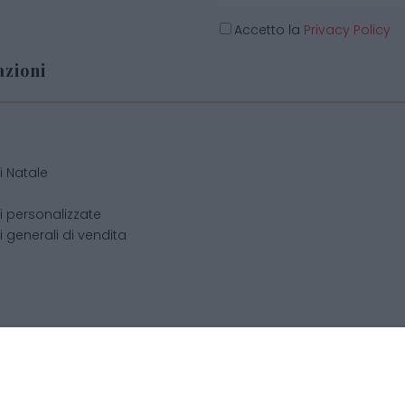
Accetto la
Privacy Policy
zioni
o
i Natale
i personalizzate
 generali di vendita
cchis di Becchis Danilo - Via Sommariva, 31/2/B - 10022 Carma