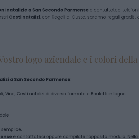
ni natalizie
a
San Secondo Parmense
e contattateci telefo
ostri
Cesti natalizi
, con Regali di Gusto, saranno regali graditi, 
Vostro logo aziendale e i colori del
lizi
a
San Secondo Parmense
:
i, Vino, Cesti natalizi di diverso formato e Bauletti in legno
ndale
o semplice.
mense
e contattateci oppure compilate l’apposito modulo. Nella