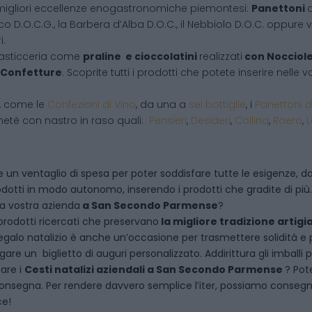
migliori eccellenze enogastronomiche piemontesi:
Panettoni
d
co D.O.C.G., la Barbera d’Alba D.O.C., il Nebbiolo D.O.C. oppure vi
i.
pasticceria come
praline e cioccolatini
realizzati
con Nocciol
Confetture
. Scoprite tutti i prodotti che potete inserire nelle
i, come le
Confezioni di Vino
, da una a
sei bottiglie
, i
Panettoni d
netè con nastro in raso quali:
Pensieri
,
Desideri
,
Collina
,
Roero
,
 un ventaglio di spesa per poter soddisfare tutte le esigenze, dal
dotti in modo autonomo, inserendo i prodotti che gradite di più.
la vostra azienda
a
San Secondo Parmense
?
rodotti ricercati che preservano
la migliore tradizione artigi
egalo natalizio è anche un’occasione per trasmettere solidità e per 
are un biglietto di auguri personalizzato. Addirittura gli imballi
tare i
Cesti natalizi aziendali
a
San Secondo Parmense
? Pot
onsegna. Per rendere davvero semplice l’iter, possiamo consegnare
ce!