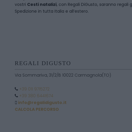
vostri
Cesti natalizi
, con Regali DiGusto, saranno regali 
Spedizione in tutta Italia e all’estero.
REGALI DIGUSTO
Via Sommariva, 31/2/B 10022 Carmagnola(TO)
+39 011 9715272
+39 380 6441674
info@regalidigusto.it
CALCOLA PERCORSO