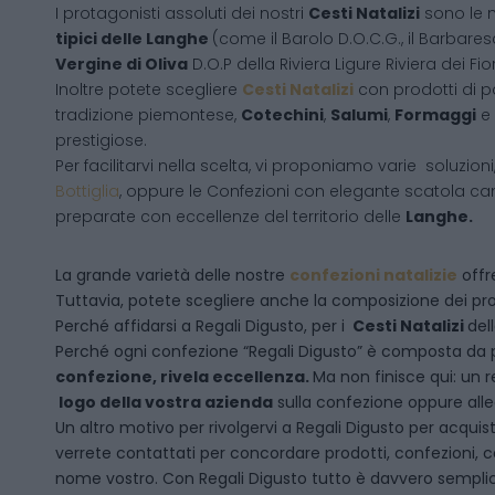
I protagonisti assoluti dei nostri
Cesti Natalizi
sono le 
tipici delle Langhe
(come il Barolo D.O.C.G., il Barbares
Vergine di Oliva
D.O.P della Riviera Ligure Riviera dei Fior
Inoltre potete scegliere
Cesti Natalizi
con prodotti di 
tradizione piemontese,
Cotechini
,
Salumi
,
Formaggi
e
prestigiose.
Per facilitarvi nella scelta, vi proponiamo varie soluzion
Bottiglia
, oppure le Confezioni con elegante scatola ca
preparate con eccellenze del territorio delle
Langhe.
La grande varietà delle nostre
confezioni natalizie
offre
Tuttavia, potete scegliere anche la composizione dei pro
Perché affidarsi a Regali Digusto, per i
Cesti Natalizi
del
P
erché ogni confezione “Regali Digusto” è composta da p
confezione, rivela eccellenza.
Ma non finisce qui: un r
logo della vostra azienda
sulla confezione oppure alleg
Un altro motivo per rivolgervi a Regali Digusto per acquis
verrete contattati per concordare prodotti, confezioni, c
nome vostro. Con Regali Digusto tutto è davvero sempli