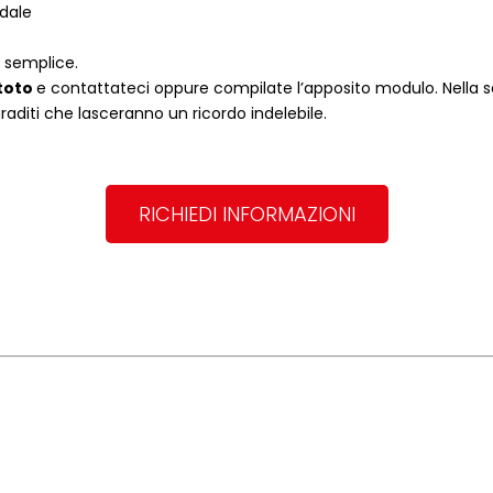
ndale
o semplice.
toto
e contattateci oppure compilate l’apposito modulo. Nella 
graditi che lasceranno un ricordo indelebile.
RICHIEDI INFORMAZIONI