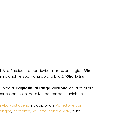
i Alta Pasticceria con lievito madre, prestigiosi
Vini
ni bianchi e spumanti dolci o brut), l’
Olio Extra
e,
oltre ai
Tagliolini
di Langa
all’uovo
, della migliore
 vostre Confezioni natalizie per renderle uniche e
i Alta Pasticceria
, il tradizionale
Panettone con
Langhe
,
Piemonte
,
Bauletto legno e Maxi
, tutte