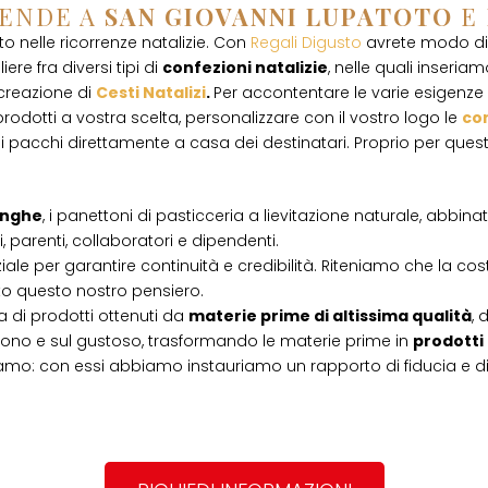
IENDE A
SAN GIOVANNI LUPATOTO
E
 nelle ricorrenze natalizie. Con
Regali Digusto
avrete modo di 
ere fra diversi tipi di
confezioni natalizie
, nelle quali inseriamo
 creazione di
Cesti Natalizi
.
Per accontentare le varie esigenze d
rodotti a vostra scelta, personalizzare con il vostro logo le
con
i pacchi direttamente a casa dei destinatari. Proprio per que
Langhe
, i panettoni di pasticceria a lievitazione naturale, abbin
, parenti, collaboratori e dipendenti.
iale per garantire continuità e credibilità. Riteniamo che la cos
tto questo nostro pensiero.
 di prodotti ottenuti da
materie prime di altissima qualità
, 
l buono e sul gustoso, trasformando le materie prime in
prodotti
amo: con essi abbiamo instauriamo un rapporto di fiducia e d