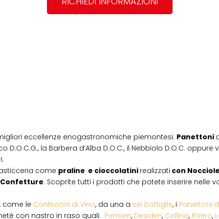
RICHIEDI INFORMAZIONI
migliori eccellenze enogastronomiche piemontesi:
Panettoni
d
co D.O.C.G., la Barbera d’Alba D.O.C., il Nebbiolo D.O.C. oppure vi
i.
pasticceria come
praline e cioccolatini
realizzati
con Nocciol
Confetture
. Scoprite tutti i prodotti che potete inserire nelle
i, come le
Confezioni di Vino
, da una a
sei bottiglie
, i
Panettoni d
netè con nastro in raso quali:
Pensieri
,
Desideri
,
Collina
,
Roero
,