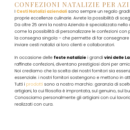
CONFEZIONI NATALIZIE PER AZ
I
Cesti Natalizi aziendali
sono sempre un regalo gradito
proprie eccellenze culinarie. Avrete la possibilità di scegli
Da oltre 25 anni la nostra Azienda è specializzata nella
come la possibilità di personalizzare le confezioni con p
la consegna singola – che permette di far consegnare 
inviare cesti natalizi ai loro clienti e collaboratori.
In occasione delle
feste natalizie
i grandi
vini delle 
raffinate confezioni, diventano prestigiosi doni per amici
Noi crediamo che la scelta dei nostri fornitori sia essenz
essenziale: i nostri fornitori sostengono e mettono in a
Tutti i
prodotti
sono a nostro marchio: garanzia di scelta
artigiani, la cui filosofia è improntata, sul genuino, su
Conosciamo personalmente gli artigiani con cui lavori
realizzati con cura.