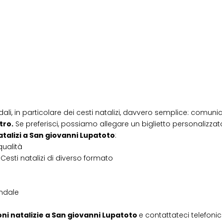
dali, in particolare dei cesti natalizi, davvero semplice: comunic
tro.
Se preferisci, possiamo allegare un biglietto personalizzato,
atalizi
a
San giovanni Lupatoto
:
qualità
Cesti natalizi di diverso formato
endale
ni natalizie
a
San giovanni Lupatoto
e contattateci telefon