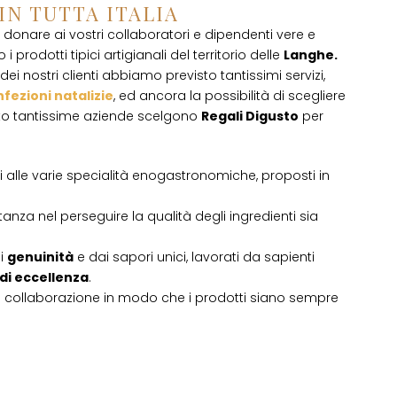
 IN TUTTA ITALIA
donare ai vostri collaboratori e dipendenti vere e
 i prodotti tipici artigianali del territorio delle
Langhe.
ei nostri clienti abbiamo previsto tantissimi servizi,
fezioni natalizie
, ed ancora la possibilità di scegliere
sto tantissime aziende scelgono
Regali Digusto
per
ati alle varie specialità enogastronomiche, proposti in
tanza nel perseguire la qualità degli ingredienti sia
di
genuinità
e dai sapori unici, lavorati da sapienti
 di eccellenza
.
i collaborazione in modo che i prodotti siano sempre