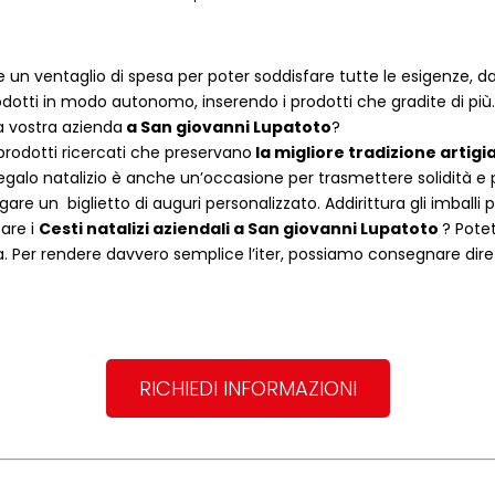
 un ventaglio di spesa per poter soddisfare tutte le esigenze, dal
dotti in modo autonomo, inserendo i prodotti che gradite di più.
a vostra azienda
a
San giovanni Lupatoto
?
rodotti ricercati che preservano
la migliore tradizione artigi
egalo natalizio è anche un’occasione per trasmettere solidità e per 
are un biglietto di auguri personalizzato. Addirittura gli imballi
tare i
Cesti natalizi aziendali
a
San giovanni Lupatoto
? Pote
 Per rendere davvero semplice l’iter, possiamo consegnare dirett
RICHIEDI INFORMAZIONI