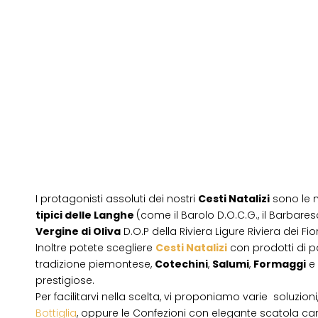
I protagonisti assoluti dei nostri
Cesti Natalizi
sono le 
tipici delle Langhe
(come il Barolo D.O.C.G., il Barbares
Vergine di Oliva
D.O.P della Riviera Ligure Riviera dei Fior
Inoltre potete scegliere
Cesti Natalizi
con prodotti di 
tradizione piemontese,
Cotechini
,
Salumi
,
Formaggi
e
prestigiose.
Per facilitarvi nella scelta, vi proponiamo varie soluzion
Bottiglia
, oppure le Confezioni con elegante scatola ca