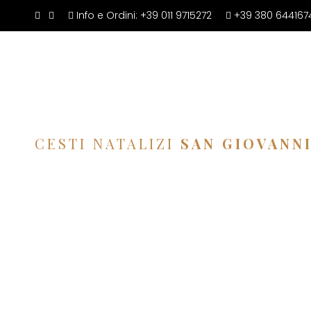
Info e Ordini:
+39 011 9715272
+39 380 644167
CESTI NATALIZI
SAN GIOVANN