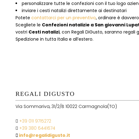
personalizzare tutte le confezioni con il tuo logo azie
inviare i cesti natalizi direttamente ai destinatari
Potete
contattarci per un preventivo
, ordinare è davver
Scegliete le
Confezioni natalizie
a
San giovanni Lupa
vostri
Cesti natalizi
, con Regali DiGusto, saranno regali 
Spedizione in tutta Italia e all’estero.
REGALI DIGUSTO
Via Sommariva, 31/2/B 10022 Carmagnola(TO)
+39 011 9715272
+39 380 6441674
info@regalidigusto.it