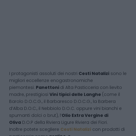
I protagonisti assoluti dei nostri
Cesti Natalizi
sono le
migliori eccellenze enogastronomiche
piemontesi:
Panettoni
di Alta Pasticceria con lievito
madre, prestigiosi
Vini tipici delle Langhe
(come il
Barolo D.O.C.G., il Barbaresco D.O.C.G., la Barbera
d’Alba D.O.C., il Nebbiolo D.O.C. oppure vini bianchi e
spumanti dolci o brut), l’
Olio Extra Vergine di
Oliva
D.O.P della Riviera Ligure Riviera dei Fiori.
Inoltre potete scegliere
Cesti Natalizi
con prodotti di