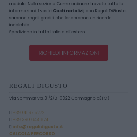
modulo. Nella sezione
Come ordinare
trovate tutte le
informazioni. I vostri
Cesti natalizi
, con Regali DiGusto,
saranno regali graditi che lasceranno un ricordo
indelebile.
Spedizione in tutta Italia e all’estero.
RICHIEDI INFORMAZIONI
REGALI DIGUSTO
Via Sommariva, 31/2/B 10022 Carmagnola(TO)
+39 011 9715272
+39 380 6441674
info@regalidigusto.it
CALCOLA PERCORSO