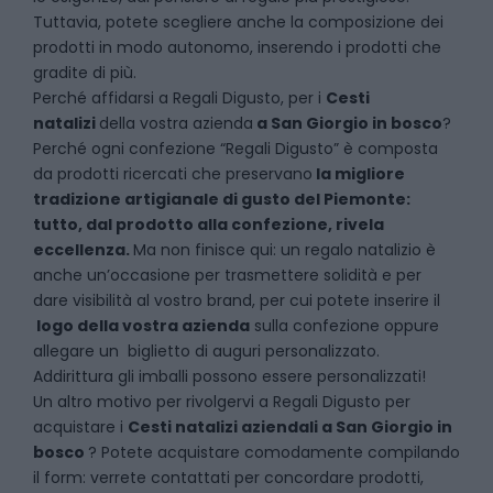
Tuttavia, potete scegliere anche la composizione dei
prodotti in modo autonomo, inserendo i prodotti che
gradite di più.
Perché affidarsi a Regali Digusto, per i
Cesti
natalizi
della vostra azienda
a
San Giorgio in bosco
?
P
erché ogni confezione “Regali Digusto” è composta
da prodotti ricercati che preservano
la migliore
tradizione artigianale di gusto del Piemonte:
tutto, dal prodotto alla confezione, rivela
eccellenza.
Ma non finisce qui: un regalo natalizio è
anche un’occasione per trasmettere solidità e per
dare visibilità al vostro brand, per cui potete inserire il
logo della vostra azienda
sulla confezione oppure
allegare un biglietto di auguri personalizzato.
Addirittura gli imballi possono essere personalizzati!
Un altro motivo per rivolgervi a Regali Digusto per
acquistare i
Cesti natalizi aziendali
a
San Giorgio in
bosco
? Potete acquistare comodamente compilando
il form: verrete contattati per concordare prodotti,