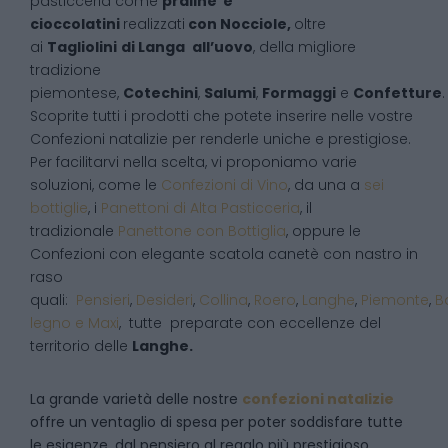
pasticceria come
praline e
cioccolatini
realizzati
con Nocciole,
oltre
ai
Tagliolini
di Langa
all’uovo
, della migliore
tradizione
piemontese,
Cotechini
,
Salumi
,
Formaggi
e
Confetture
.
Scoprite tutti i prodotti che potete inserire nelle vostre
Confezioni natalizie per renderle uniche e prestigiose.
Per facilitarvi nella scelta, vi proponiamo varie
soluzioni, come le
Confezioni di Vino
, da una a
sei
bottiglie
, i
Panettoni di Alta Pasticceria
, il
tradizionale
Panettone con Bottiglia
, oppure le
Confezioni con elegante scatola canetè con nastro in
raso
quali:
Pensieri
,
Desideri
,
Collina
,
Roero
,
Langhe
,
Piemonte
,
B
legno e Maxi
, tutte preparate con eccellenze del
territorio delle
Langhe.
La grande varietà delle nostre
confezioni natalizie
offre un ventaglio di spesa per poter soddisfare tutte
le esigenze, dal pensiero al regalo più prestigioso.