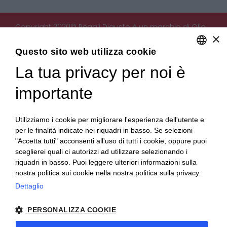
Copyright 2020© Regali Digusto è un marchio di Olio
×
Becchis di Becchis Danilo - Via Sommariva, 31/2/B -
10022 Carmagnola (TO) - PIVA 07980320019
Questo sito web utilizza cookie
Creato da:
etinet.it
La tua privacy per noi è
ENGLISH
ITALIAN
importante
Utilizziamo i cookie per migliorare l'esperienza dell'utente e
per le finalità indicate nei riquadri in basso. Se selezioni
"Accetta tutti" acconsenti all'uso di tutti i cookie, oppure puoi
sceglierei quali ci autorizzi ad utilizzare selezionando i
riquadri in basso. Puoi leggere ulteriori informazioni sulla
nostra politica sui cookie nella nostra politica sulla privacy.
Dettaglio
PERSONALIZZA COOKIE