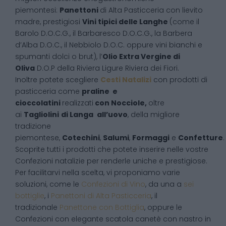
piemontesi:
Panettoni
di Alta Pasticceria con lievito
madre, prestigiosi
Vini tipici delle Langhe
(come il
Barolo D.O.C.G., il Barbaresco D.O.C.G., la Barbera
d’Alba D.O.C., il Nebbiolo D.O.C. oppure vini bianchi e
spumanti dolci o brut), l’
Olio Extra Vergine di
Oliva
D.O.P della Riviera Ligure Riviera dei Fiori.
Inoltre potete scegliere
Cesti Natalizi
con prodotti di
pasticceria come
praline e
cioccolatini
realizzati
con Nocciole,
oltre
ai
Tagliolini
di Langa
all’uovo
, della migliore
tradizione
piemontese,
Cotechini
,
Salumi
,
Formaggi
e
Confetture
.
Scoprite tutti i prodotti che potete inserire nelle vostre
Confezioni natalizie per renderle uniche e prestigiose.
Per facilitarvi nella scelta, vi proponiamo varie
soluzioni, come le
Confezioni di Vino
, da una a
sei
bottiglie
, i
Panettoni di Alta Pasticceria
, il
tradizionale
Panettone con Bottiglia
, oppure le
Confezioni con elegante scatola canetè con nastro in