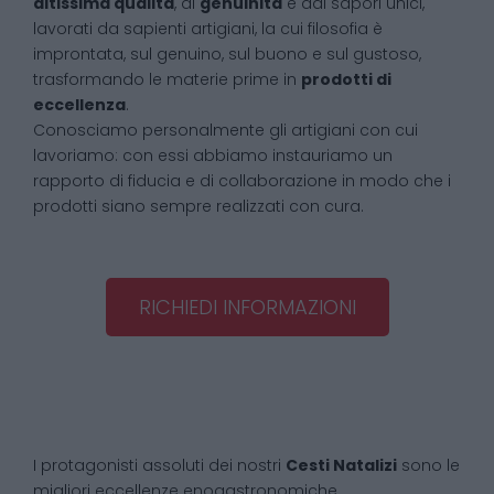
altissima qualità
, di
genuinità
e dai sapori unici,
lavorati da sapienti artigiani, la cui filosofia è
improntata, sul genuino, sul buono e sul gustoso,
trasformando le materie prime in
prodotti di
eccellenza
.
Conosciamo personalmente gli artigiani con cui
lavoriamo: con essi abbiamo instauriamo un
rapporto di fiducia e di collaborazione in modo che i
prodotti siano sempre realizzati con cura.
RICHIEDI INFORMAZIONI
I protagonisti assoluti dei nostri
Cesti Natalizi
sono le
migliori eccellenze enogastronomiche