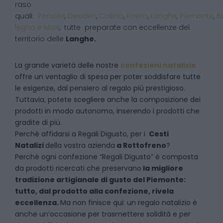
raso
quali:
Pensieri
,
Desideri
,
Collina
,
Roero
,
Langhe
,
Piemonte
,
B
legno e Maxi
, tutte preparate con eccellenze del
territorio delle
Langhe.
La grande varietà delle nostre
confezioni natalizie
offre un ventaglio di spesa per poter soddisfare tutte
le esigenze, dal pensiero al regalo più prestigioso.
Tuttavia, potete scegliere anche la composizione dei
prodotti in modo autonomo, inserendo i prodotti che
gradite di più.
Perché affidarsi a Regali Digusto, per i
Cesti
Natalizi
della vostra azienda
a
Rottofreno
?
P
erché ogni confezione “Regali Digusto” è composta
da prodotti ricercati che preservano
la migliore
tradizione artigianale di gusto del Piemonte:
tutto, dal prodotto alla confezione, rivela
eccellenza.
Ma non finisce qui: un regalo natalizio è
anche un’occasione per trasmettere solidità e per