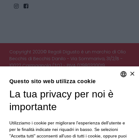
Copyright 2020© Regali Digusto è un marchio di Olio
Becchis di Becchis Danilo - Via Sommariva, 31/2/B -
10022 Carmagnola (TO) - PIVA 07980320019
×
Creato da:
etinet.it
Questo sito web utilizza cookie
La tua privacy per noi è
ENGLISH
ITALIAN
importante
Utilizziamo i cookie per migliorare l'esperienza dell'utente e
per le finalità indicate nei riquadri in basso. Se selezioni
"Accetta tutti" acconsenti all'uso di tutti i cookie, oppure puoi