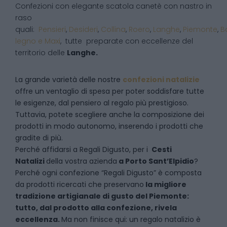
Confezioni con elegante scatola canetè con nastro in
raso
quali:
Pensieri
,
Desideri
,
Collina
,
Roero
,
Langhe
,
Piemonte
,
B
legno e Maxi
, tutte preparate con eccellenze del
territorio delle
Langhe.
La grande varietà delle nostre
confezioni natalizie
offre un ventaglio di spesa per poter soddisfare tutte
le esigenze, dal pensiero al regalo più prestigioso.
Tuttavia, potete scegliere anche la composizione dei
prodotti in modo autonomo, inserendo i prodotti che
gradite di più.
Perché affidarsi a Regali Digusto, per i
Cesti
Natalizi
della vostra azienda
a
Porto Sant’Elpidio
?
P
erché ogni confezione “Regali Digusto” è composta
da prodotti ricercati che preservano
la migliore
tradizione artigianale di gusto del Piemonte:
tutto, dal prodotto alla confezione, rivela
eccellenza.
Ma non finisce qui: un regalo natalizio è