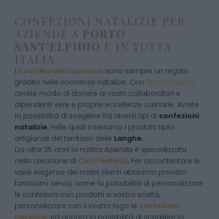
CONFEZIONI NATALIZIE PER
AZIENDE A
PORTO
SANT’ELPIDIO
E IN TUTTA
ITALIA
I
Cesti Natalizi aziendali
sono sempre un regalo
gradito nelle ricorrenze natalizie. Con
Regali Digusto
avrete modo di donare ai vostri collaboratori e
dipendenti vere e proprie eccellenze culinarie. Avrete
la possibilità di scegliere fra diversi tipi di
confezioni
natalizie
, nelle quali inseriamo i prodotti tipici
artigianali del territorio delle
Langhe.
Da oltre 25 anni la nostra Azienda è specializzata
nella creazione di
Cesti Natalizi
.
Per accontentare le
varie esigenze dei nostri clienti abbiamo previsto
tantissimi servizi, come la possibilità di personalizzare
le confezioni con prodotti a vostra scelta,
personalizzare con il vostro logo le
confezioni
natalizie
, ed ancora la possibilità di scegliere la