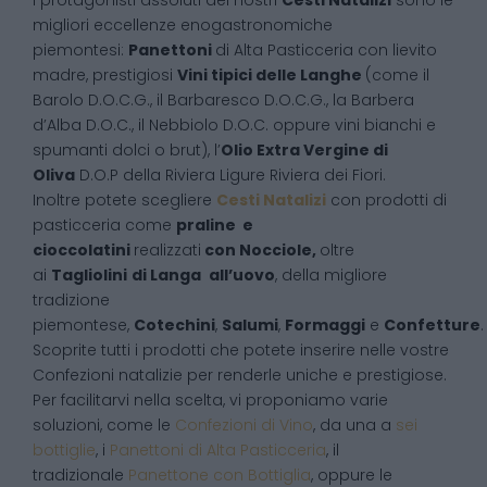
I protagonisti assoluti dei nostri
Cesti Natalizi
sono le
migliori eccellenze enogastronomiche
piemontesi:
Panettoni
di Alta Pasticceria con lievito
madre, prestigiosi
Vini tipici delle Langhe
(come il
Barolo D.O.C.G., il Barbaresco D.O.C.G., la Barbera
d’Alba D.O.C., il Nebbiolo D.O.C. oppure vini bianchi e
spumanti dolci o brut), l’
Olio Extra Vergine di
Oliva
D.O.P della Riviera Ligure Riviera dei Fiori.
Inoltre potete scegliere
Cesti Natalizi
con prodotti di
pasticceria come
praline e
cioccolatini
realizzati
con Nocciole,
oltre
ai
Tagliolini
di Langa
all’uovo
, della migliore
tradizione
piemontese,
Cotechini
,
Salumi
,
Formaggi
e
Confetture
.
Scoprite tutti i prodotti che potete inserire nelle vostre
Confezioni natalizie per renderle uniche e prestigiose.
Per facilitarvi nella scelta, vi proponiamo varie
soluzioni, come le
Confezioni di Vino
, da una a
sei
bottiglie
, i
Panettoni di Alta Pasticceria
, il
tradizionale
Panettone con Bottiglia
, oppure le