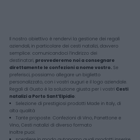
Il nostro obiettivo è rendervi la gestione dei regali
aziendali, in particolare dei cesti natalizi, davvero
semplice: comunicandoci l’indirizzo dei
destinatari,
provvederemo noi a consegnare
direttamente le confezioni a nome vostro.
Se
preferisci, possiamo allegare un biglietto
personalizzato, con i vostri auguri e il logo aziendale.
Regali di Gusto è la soluzione giusta per i vostri
Cesti
natalizi
a
Porto Sant’Elpidio
:
Selezione di prestigiosi prodotti Made in Italy, di
alta qualità
Tante proposte: Confezioni di Vino, Panettone e
Vino, Cesti natalizi di diverso formato
Inoltre puoi:
scegliere in modo autonomo quali prodotti inserire