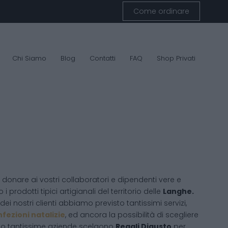
Come ordinare
Chi Siamo
Blog
Contatti
FAQ
Shop Privati
donare ai vostri collaboratori e dipendenti vere e
 i prodotti tipici artigianali del territorio delle
Langhe.
ei nostri clienti abbiamo previsto tantissimi servizi,
fezioni natalizie
, ed ancora la possibilità di scegliere
sto tantissime aziende scelgono
Regali Digusto
per