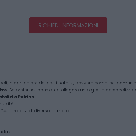
RICHIEDI INFORMAZIONI
dali, in particolare dei cesti natalizi, davvero semplice: comunic
tro.
Se preferisci, possiamo allegare un biglietto personalizzato,
atalizi
a
Poirino
:
qualità
Cesti natalizi di diverso formato
endale