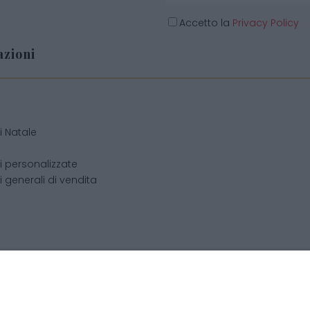
Accetto la
Privacy Policy
zioni
o
i Natale
i personalizzate
 generali di vendita
cchis di Becchis Danilo - Via Sommariva, 31/2/B - 10022 Carma