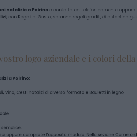
ni natalizie
a
Poirino
e contattateci telefonicamente oppure 
izi
, con Regali di Gusto, saranno regali graditi, di autentico gust
Vostro logo aziendale e i colori del
lizi
a
Poirino
:
i, Vino, Cesti natalizi di diverso formato e Bauletti in legno
ndale
o semplice.
eci oppure compilate l’apposito modulo. Nella sezione
Come ord