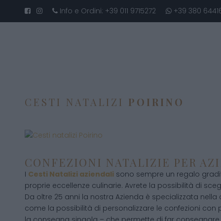
Info e Ordini:
+39 011 9715272
+39 380 6441
CESTI NATALIZI
POIRINO
CONFEZIONI NATALIZIE PER AZ
I
Cesti Natalizi aziendali
sono sempre un regalo gradito
proprie eccellenze culinarie. Avrete la possibilità di scegli
Da oltre 25 anni la nostra Azienda è specializzata nella
come la possibilità di personalizzare le confezioni con p
la consegna singola – che permette di far consegnare 