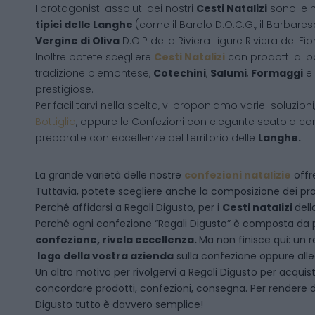
I protagonisti assoluti dei nostri
Cesti Natalizi
sono le 
tipici delle Langhe
(come il Barolo D.O.C.G., il Barbares
Vergine di Oliva
D.O.P della Riviera Ligure Riviera dei Fior
Inoltre potete scegliere
Cesti Natalizi
con prodotti di 
tradizione piemontese,
Cotechini
,
Salumi
,
Formaggi
e
prestigiose.
Per facilitarvi nella scelta, vi proponiamo varie soluzion
Bottiglia
, oppure le Confezioni con elegante scatola ca
preparate con eccellenze del territorio delle
Langhe.
La grande varietà delle nostre
confezioni natalizie
offre
Tuttavia, potete scegliere anche la composizione dei pro
Perché affidarsi a Regali Digusto, per i
Cesti natalizi
dell
P
erché ogni confezione “Regali Digusto” è composta da p
confezione, rivela eccellenza.
Ma non finisce qui: un r
logo della vostra azienda
sulla confezione oppure alleg
Un altro motivo per rivolgervi a Regali Digusto per acquis
concordare prodotti, confezioni, consegna. Per rendere da
Digusto tutto è davvero semplice!