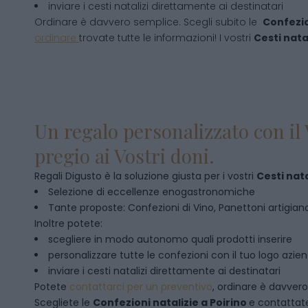
inviare i cesti natalizi direttamente ai destinatari
Ordinare è davvero semplice. Scegli subito le
Confezio
ordinare
trovate tutte le informazioni! I vostri
Cesti natal
Un regalo personalizzato con il 
pregio ai Vostri doni.
Regali Digusto è la soluzione giusta per i vostri
Cesti nata
Selezione di eccellenze enogastronomiche
Tante proposte: Confezioni di Vino, Panettoni artigianal
Inoltre potete:
scegliere in modo autonomo quali prodotti inserire
personalizzare tutte le confezioni con il tuo logo azie
inviare i cesti natalizi direttamente ai destinatari
Potete
contattarci per un preventivo
, ordinare è davver
Scegliete le
Confezioni natalizie
a
Poirino
e contattat