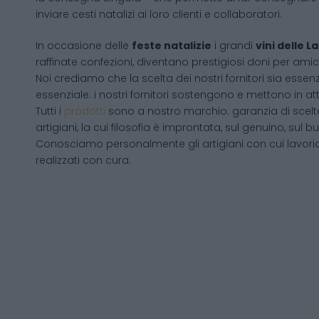
inviare cesti natalizi ai loro clienti e collaboratori.
In occasione delle
feste natalizie
i grandi
vini delle 
raffinate confezioni, diventano prestigiosi doni per amici
Noi crediamo che la scelta dei nostri fornitori sia essenz
essenziale: i nostri fornitori sostengono e mettono in a
Tutti i
prodotti
sono a nostro marchio: garanzia di scelta
artigiani, la cui filosofia è improntata, sul genuino, su
Conosciamo personalmente gli artigiani con cui lavori
realizzati con cura.