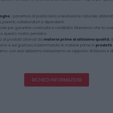
Langhe
, i panettoni di pasticceria a lievitazione naturale, abbin
, parenti, collaboratori e dipendenti.
iale per garantire continuità e credibilità. Riteniamo che la cos
tto questo nostro pensiero.
 di prodotti ottenuti da
materie prime di altissima qualità
, 
l buono e sul gustoso, trasformando le materie prime in
prodotti
amo: con essi abbiamo instauriamo un rapporto di fiducia e d
RICHIEDI INFORMAZIONI