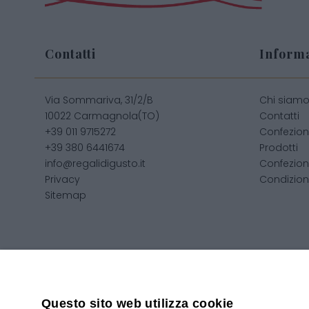
Contatti
Informa
Via Sommariva, 31/2/B
Chi siam
10022 Carmagnola(TO)
Contatti
+39 011 9715272
Confezion
+39 380 6441674
Prodotti
info@regalidigusto.it
Confezion
Privacy
Condizioni
Sitemap
Copyright 2020© Regali Digusto è un marchio di Olio Be
Questo sito web utilizza cookie