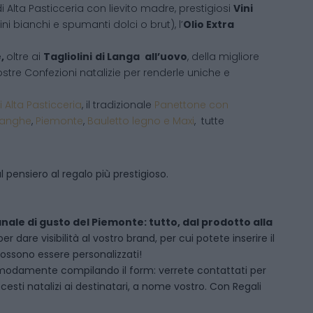
i Alta Pasticceria con lievito madre, prestigiosi
Vini
ni bianchi e spumanti dolci o brut), l’
Olio Extra
e,
oltre ai
Tagliolini
di Langa
all’uovo
, della migliore
 vostre Confezioni natalizie per renderle uniche e
i Alta Pasticceria
, il tradizionale
Panettone con
Langhe
,
Piemonte
,
Bauletto legno e Maxi
, tutte
 pensiero al regalo più prestigioso.
anale di gusto del Piemonte: tutto, dal prodotto alla
dare visibilità al vostro brand, per cui potete inserire il
 possono essere personalizzati!
modamente compilando il form: verrete contattati per
sti natalizi ai destinatari, a nome vostro. Con Regali