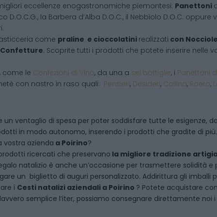
migliori eccellenze enogastronomiche piemontesi:
Panettoni
d
co D.O.C.G., la Barbera d’Alba D.O.C., il Nebbiolo D.O.C. oppure vi
i.
pasticceria come
praline e cioccolatini
realizzati
con Nocciol
Confetture
. Scoprite tutti i prodotti che potete inserire nelle
i, come le
Confezioni di Vino
, da una a
sei bottiglie
, i
Panettoni d
netè con nastro in raso quali:
Pensieri
,
Desideri
,
Collina
,
Roero
,
 un ventaglio di spesa per poter soddisfare tutte le esigenze, dal
dotti in modo autonomo, inserendo i prodotti che gradite di più.
a vostra azienda
a
Poirino
?
rodotti ricercati che preservano
la migliore tradizione artigi
egalo natalizio è anche un’occasione per trasmettere solidità e per 
are un biglietto di auguri personalizzato. Addirittura gli imballi
tare i
Cesti natalizi aziendali
a
Poirino
? Potete acquistare co
vvero semplice l’iter, possiamo consegnare direttamente noi i ce