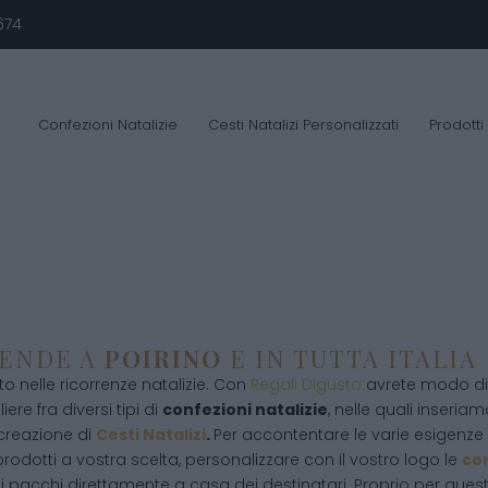
674
Confezioni Natalizie
Cesti Natalizi Personalizzati
Prodotti
IENDE A
POIRINO
E IN TUTTA ITALIA
 nelle ricorrenze natalizie. Con
Regali Digusto
avrete modo di 
ere fra diversi tipi di
confezioni natalizie
, nelle quali inseriamo
 creazione di
Cesti Natalizi
.
Per accontentare le varie esigenze d
rodotti a vostra scelta, personalizzare con il vostro logo le
con
i pacchi direttamente a casa dei destinatari. Proprio per que