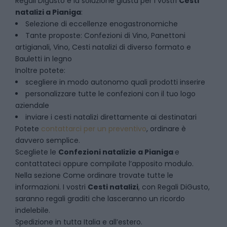
Regali Digusto è la soluzione giusta per i vostri
Cesti
natalizi
a
Pianiga
:
Selezione di eccellenze enogastronomiche
Tante proposte: Confezioni di Vino, Panettoni
artigianali, Vino, Cesti natalizi di diverso formato e
Bauletti in legno
Inoltre potete:
scegliere in modo autonomo quali prodotti inserire
personalizzare tutte le confezioni con il tuo logo
aziendale
inviare i cesti natalizi direttamente ai destinatari
Potete
contattarci per un preventivo
, ordinare è
davvero semplice.
Scegliete le
Confezioni natalizie
a
Pianiga
e
contattateci oppure compilate l’apposito modulo.
Nella sezione
Come ordinare
trovate tutte le
informazioni. I vostri
Cesti natalizi
, con Regali DiGusto,
saranno regali graditi che lasceranno un ricordo
indelebile.
Spedizione in tutta Italia e all’estero.