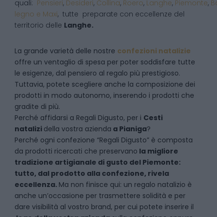
quali:
Pensieri
,
Desideri
,
Collina
,
Roero
,
Langhe
,
Piemonte
,
B
legno e Maxi
, tutte preparate con eccellenze del
territorio delle
Langhe.
La grande varietà delle nostre
confezioni natalizie
offre un ventaglio di spesa per poter soddisfare tutte
le esigenze, dal pensiero al regalo più prestigioso.
Tuttavia, potete scegliere anche la composizione dei
prodotti in modo autonomo, inserendo i prodotti che
gradite di più.
Perché affidarsi a Regali Digusto, per i
Cesti
natalizi
della vostra azienda
a
Pianiga
?
P
erché ogni confezione “Regali Digusto” è composta
da prodotti ricercati che preservano
la migliore
tradizione artigianale di gusto del Piemonte:
tutto, dal prodotto alla confezione, rivela
eccellenza.
Ma non finisce qui: un regalo natalizio è
anche un’occasione per trasmettere solidità e per
dare visibilità al vostro brand, per cui potete inserire il