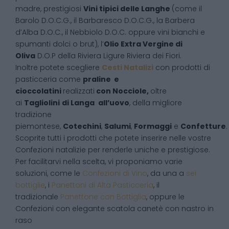
madre, prestigiosi
Vini tipici delle Langhe
(come il
Barolo D.O.C.G., il Barbaresco D.O.C.G., la Barbera
d’Alba D.O.C., il Nebbiolo D.O.C. oppure vini bianchi e
spumanti dolci o brut), l’
Olio Extra Vergine di
Oliva
D.O.P della Riviera Ligure Riviera dei Fiori.
Inoltre potete scegliere
Cesti Natalizi
con prodotti di
pasticceria come
praline e
cioccolatini
realizzati
con Nocciole,
oltre
ai
Tagliolini
di Langa
all’uovo
, della migliore
tradizione
piemontese,
Cotechini
,
Salumi
,
Formaggi
e
Confetture
.
Scoprite tutti i prodotti che potete inserire nelle vostre
Confezioni natalizie per renderle uniche e prestigiose.
Per facilitarvi nella scelta, vi proponiamo varie
soluzioni, come le
Confezioni di Vino
, da una a
sei
bottiglie
, i
Panettoni di Alta Pasticceria
, il
tradizionale
Panettone con Bottiglia
, oppure le
Confezioni con elegante scatola canetè con nastro in
raso