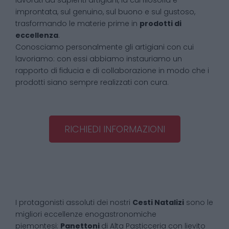
lavorati da sapienti artigiani, la cui filosofia è
improntata, sul genuino, sul buono e sul gustoso,
trasformando le materie prime in
prodotti di
eccellenza
.
Conosciamo personalmente gli artigiani con cui
lavoriamo: con essi abbiamo instauriamo un
rapporto di fiducia e di collaborazione in modo che i
prodotti siano sempre realizzati con cura.
RICHIEDI INFORMAZIONI
I protagonisti assoluti dei nostri
Cesti Natalizi
sono le
migliori eccellenze enogastronomiche
piemontesi:
Panettoni
di Alta Pasticceria con lievito