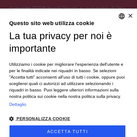
Copyright 2020© Regali Digusto è un marchio di Olio
×
Becchis di Becchis Danilo - Via Sommariva, 31/2/B -
10022 Carmagnola (TO) - PIVA 07980320019
Questo sito web utilizza cookie
Creato da:
etinet.it
La tua privacy per noi è
ENGLISH
ITALIAN
importante
Utilizziamo i cookie per migliorare l'esperienza dell'utente e
per le finalità indicate nei riquadri in basso. Se selezioni
"Accetta tutti" acconsenti all'uso di tutti i cookie, oppure puoi
sceglierei quali ci autorizzi ad utilizzare selezionando i
riquadri in basso. Puoi leggere ulteriori informazioni sulla
nostra politica sui cookie nella nostra politica sulla privacy.
Dettaglio
PERSONALIZZA COOKIE
ACCETTA TUTTI