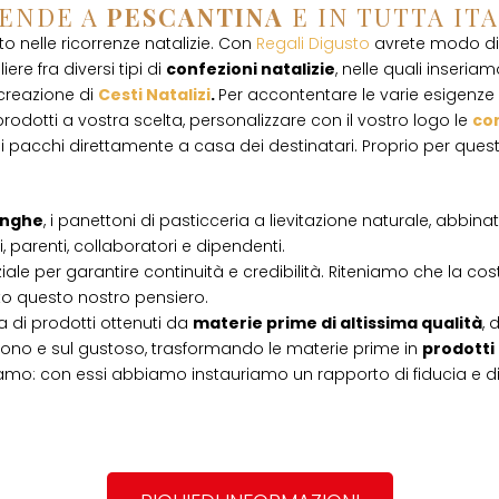
IENDE A
PESCANTINA
E IN TUTTA IT
 nelle ricorrenze natalizie. Con
Regali Digusto
avrete modo di 
ere fra diversi tipi di
confezioni natalizie
, nelle quali inseriamo
 creazione di
Cesti Natalizi
.
Per accontentare le varie esigenze d
rodotti a vostra scelta, personalizzare con il vostro logo le
con
i pacchi direttamente a casa dei destinatari. Proprio per que
Langhe
, i panettoni di pasticceria a lievitazione naturale, abbin
, parenti, collaboratori e dipendenti.
iale per garantire continuità e credibilità. Riteniamo che la cos
tto questo nostro pensiero.
 di prodotti ottenuti da
materie prime di altissima qualità
, 
l buono e sul gustoso, trasformando le materie prime in
prodotti
amo: con essi abbiamo instauriamo un rapporto di fiducia e d