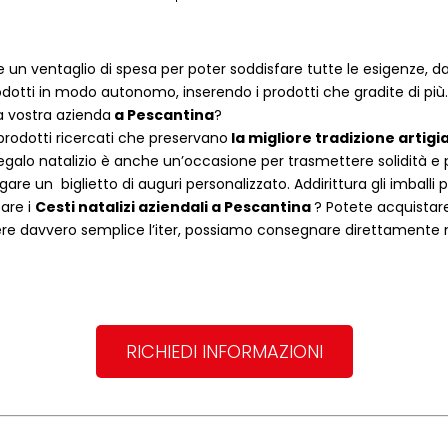
 un ventaglio di spesa per poter soddisfare tutte le esigenze, dal
dotti in modo autonomo, inserendo i prodotti che gradite di più.
a vostra azienda
a
Pescantina
?
rodotti ricercati che preservano
la migliore tradizione artigi
egalo natalizio è anche un’occasione per trasmettere solidità e per 
are un biglietto di auguri personalizzato. Addirittura gli imballi
tare i
Cesti natalizi aziendali
a
Pescantina
? Potete acquistar
re davvero semplice l’iter, possiamo consegnare direttamente noi 
RICHIEDI INFORMAZIONI