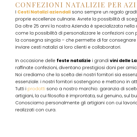
CONFEZIONI NATALIZIE PER AZ
I
Cesti Natalizi aziendali
sono sempre un regalo gradito
proprie eccellenze culinarie. Avrete la possibilità di scegli
Da oltre 25 anni la nostra Azienda è specializzata nella
come la possibilità di personalizzare le confezioni con p
la consegna singola – che permette di far consegnare 
inviare cesti natalizi ai loro clienti e collaboratori.
In occasione delle
feste natalizie
i grandi
vini delle 
raffinate confezioni, diventano prestigiosi doni per amici
Noi crediamo che la scelta dei nostri fornitori sia essenz
essenziale: i nostri fornitori sostengono e mettono in a
Tutti i
prodotti
sono a nostro marchio: garanzia di scelta
artigiani, la cui filosofia è improntata, sul genuino, su
Conosciamo personalmente gli artigiani con cui lavori
realizzati con cura.