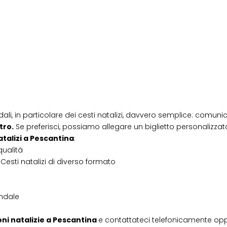
dali, in particolare dei cesti natalizi, davvero semplice: comunic
tro.
Se preferisci, possiamo allegare un biglietto personalizzato,
atalizi
a
Pescantina
:
qualità
Cesti natalizi di diverso formato
endale
ni natalizie
a
Pescantina
e contattateci telefonicamente op