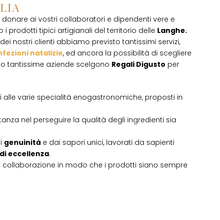
ALIA
donare ai vostri collaboratori e dipendenti vere e
 i prodotti tipici artigianali del territorio delle
Langhe.
ei nostri clienti abbiamo previsto tantissimi servizi,
fezioni natalizie
, ed ancora la possibilità di scegliere
sto tantissime aziende scelgono
Regali Digusto
per
ati alle varie specialità enogastronomiche, proposti in
tanza nel perseguire la qualità degli ingredienti sia
di
genuinità
e dai sapori unici, lavorati da sapienti
 di eccellenza
.
i collaborazione in modo che i prodotti siano sempre