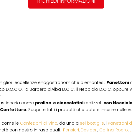
RICHIEDI INFORMAZIONI
migliori eccellenze enogastronomiche piemontesi:
Panettoni
d
co D.O.C.G., la Barbera d’Alba D.O.C., il Nebbiolo D.O.C. oppure vi
i.
pasticceria come
praline e cioccolatini
realizzati
con Nocciol
Confetture
. Scoprite tutti i prodotti che potete inserire nelle
i, come le
Confezioni di Vino
, da una a
sei bottiglie
, i
Panettoni d
netè con nastro in raso quali:
Pensieri
,
Desideri
,
Collina
,
Roero
,