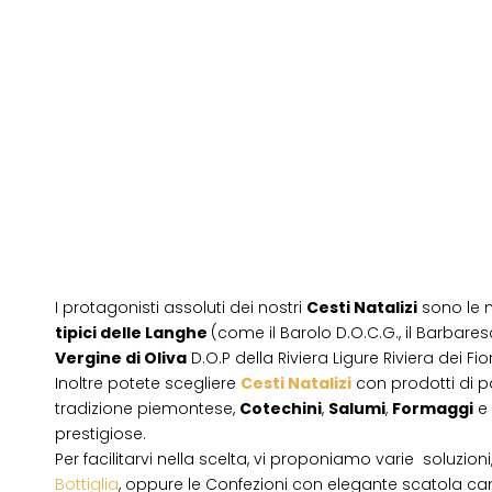
I protagonisti assoluti dei nostri
Cesti Natalizi
sono le 
tipici delle Langhe
(come il Barolo D.O.C.G., il Barbares
Vergine di Oliva
D.O.P della Riviera Ligure Riviera dei Fior
Inoltre potete scegliere
Cesti Natalizi
con prodotti di 
tradizione piemontese,
Cotechini
,
Salumi
,
Formaggi
e
prestigiose.
Per facilitarvi nella scelta, vi proponiamo varie soluzion
Bottiglia
, oppure le Confezioni con elegante scatola ca