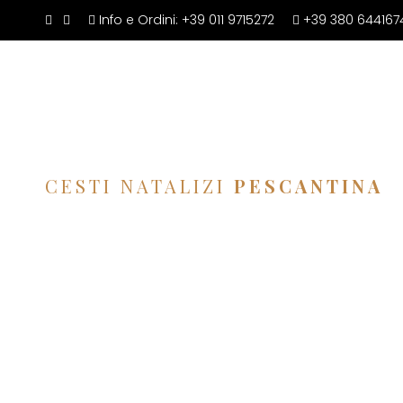
Info e Ordini:
+39 011 9715272
+39 380 644167
CESTI NATALIZI
PESCANTINA