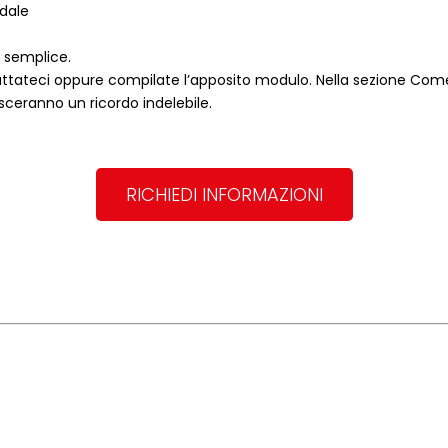
ndale
o semplice.
ttateci oppure compilate l’apposito modulo. Nella sezione
Come
asceranno un ricordo indelebile.
RICHIEDI INFORMAZIONI