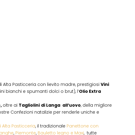
i Alta Pasticceria con lievito madre, prestigiosi
Vini
ni bianchi e spumanti dolci o brut), l’
Olio Extra
e,
oltre ai
Tagliolini
di Langa
all’uovo
, della migliore
 vostre Confezioni natalizie per renderle uniche e
i Alta Pasticceria
, il tradizionale
Panettone con
Langhe
,
Piemonte
,
Bauletto legno e Maxi
, tutte