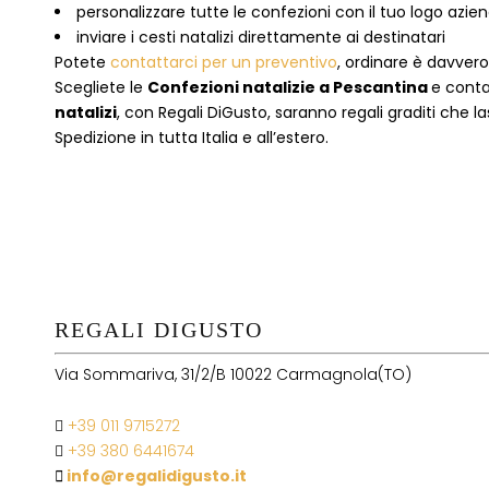
personalizzare tutte le confezioni con il tuo logo azie
inviare i cesti natalizi direttamente ai destinatari
Potete
contattarci per un preventivo
, ordinare è davver
Scegliete le
Confezioni natalizie
a
Pescantina
e conta
natalizi
, con Regali DiGusto, saranno regali graditi che l
Spedizione in tutta Italia e all’estero.
REGALI DIGUSTO
Via Sommariva, 31/2/B 10022 Carmagnola(TO)
+39 011 9715272
+39 380 6441674
info@regalidigusto.it