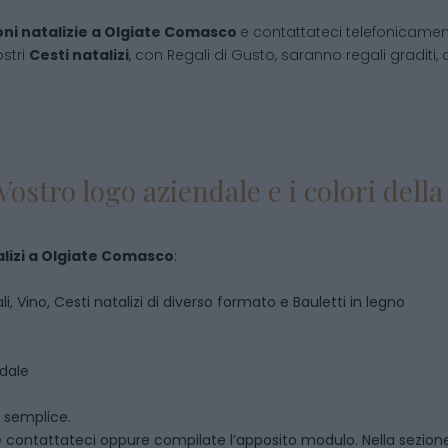
ni natalizie
a
Olgiate Comasco
e contattateci telefonicame
ostri
Cesti natalizi
, con Regali di Gusto, saranno regali graditi, 
Vostro logo aziendale e i colori del
lizi
a
Olgiate Comasco
:
i, Vino, Cesti natalizi di diverso formato e Bauletti in legno
ndale
o semplice.
e contattateci oppure compilate l’apposito modulo. Nella sezio