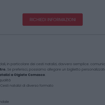
RICHIEDI INFORMAZIONI
dali, in particolare dei cesti natalizi, davvero semplice: comunic
tro.
Se preferisci, possiamo allegare un biglietto personalizzato,
atalizi
a
Olgiate Comasco
:
qualità
Cesti natalizi di diverso formato
endale