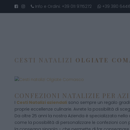
Info e Ordini:
+39 011 9715272
+39 380 6441
CESTI NATALIZI
OLGIATE COM
CONFEZIONI NATALIZIE PER AZ
I
Cesti Natalizi aziendali
sono sempre un regalo gradito
proprie eccellenze culinarie. Avrete la possibilità di scegli
Da oltre 25 anni la nostra Azienda è specializzata nella
come la possibilità di personalizzare le confezioni con p
la consegna singola – che permette di far consegnare 