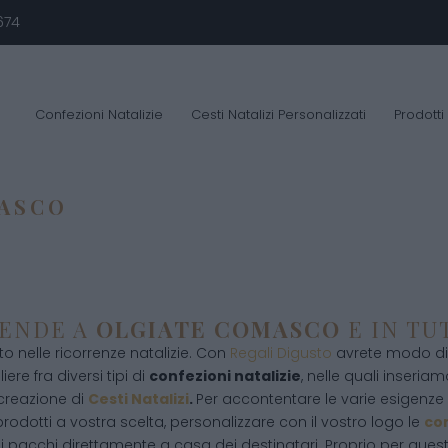
674
Confezioni Natalizie
Cesti Natalizi Personalizzati
Prodotti
ASCO
IENDE A
OLGIATE COMASCO
E IN TU
 nelle ricorrenze natalizie. Con
Regali Digusto
avrete modo di 
ere fra diversi tipi di
confezioni natalizie
, nelle quali inseriamo
 creazione di
Cesti Natalizi
.
Per accontentare le varie esigenze d
rodotti a vostra scelta, personalizzare con il vostro logo le
con
i pacchi direttamente a casa dei destinatari. Proprio per que