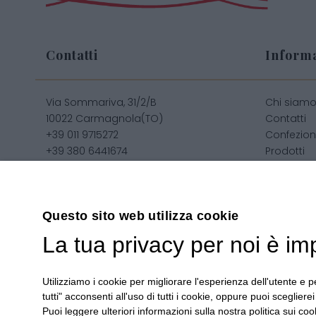
Contatti
Informa
Via Sommariva, 31/2/B
Chi siam
10022 Carmagnola(TO)
Contatti
+39 011 9715272
Confezion
+39 380 6441674
Prodotti
info@regalidigusto.it
Confezion
Privacy
Condizioni
Sitemap
Questo sito web utilizza cookie
La tua privacy per noi è im
Utilizziamo i cookie per migliorare l'esperienza dell'utente e pe
Copyright 2020© Regali Digusto è un marchio di Olio Be
tutti" acconsenti all'uso di tutti i cookie, oppure puoi scegliere
Puoi leggere ulteriori informazioni sulla nostra politica sui cook