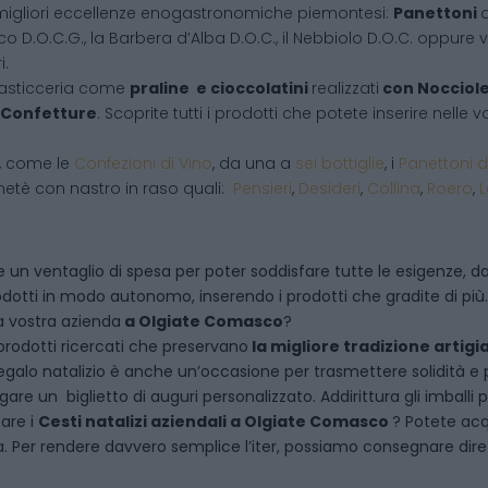
migliori eccellenze enogastronomiche piemontesi:
Panettoni
d
co D.O.C.G., la Barbera d’Alba D.O.C., il Nebbiolo D.O.C. oppure vi
i.
pasticceria come
praline e cioccolatini
realizzati
con Nocciol
Confetture
. Scoprite tutti i prodotti che potete inserire nelle
i, come le
Confezioni di Vino
, da una a
sei bottiglie
, i
Panettoni d
netè con nastro in raso quali:
Pensieri
,
Desideri
,
Collina
,
Roero
,
 un ventaglio di spesa per poter soddisfare tutte le esigenze, dal
dotti in modo autonomo, inserendo i prodotti che gradite di più.
a vostra azienda
a
Olgiate Comasco
?
rodotti ricercati che preservano
la migliore tradizione artigi
egalo natalizio è anche un’occasione per trasmettere solidità e per 
are un biglietto di auguri personalizzato. Addirittura gli imballi
tare i
Cesti natalizi aziendali
a
Olgiate Comasco
? Potete ac
 Per rendere davvero semplice l’iter, possiamo consegnare dirett