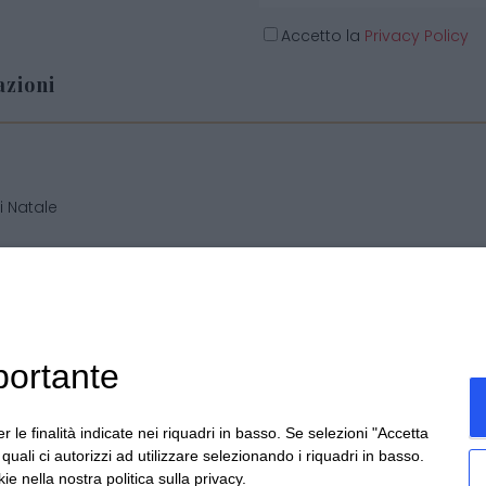
Accetto la
Privacy Policy
zioni
o
i Natale
i personalizzate
 generali di vendita
portante
r le finalità indicate nei riquadri in basso. Se selezioni "Accetta
cchis di Becchis Danilo - Via Sommariva, 31/2/B - 10022 Carma
i quali ci autorizzi ad utilizzare selezionando i riquadri in basso.
ie nella nostra politica sulla privacy.