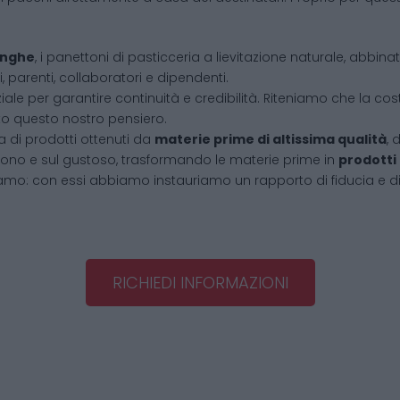
Langhe
, i panettoni di pasticceria a lievitazione naturale, abbin
, parenti, collaboratori e dipendenti.
iale per garantire continuità e credibilità. Riteniamo che la cos
tto questo nostro pensiero.
 di prodotti ottenuti da
materie prime di altissima qualità
, 
l buono e sul gustoso, trasformando le materie prime in
prodotti
amo: con essi abbiamo instauriamo un rapporto di fiducia e d
RICHIEDI INFORMAZIONI