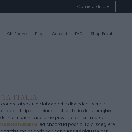
Come ordinare
Chi Siamo
Blog
Contatti
FAQ
Shop Privati
TTA ITALIA
donare ai vostri collaboratori e dipendenti vere e
 i prodotti tipici artigianali del territorio delle
Langhe.
ei nostri clienti abbiamo previsto tantissimi servizi,
fezioni natalizie
, ed ancora la possibilità di scegliere
sto tantissime aziende scelgono
Regali Digusto
per