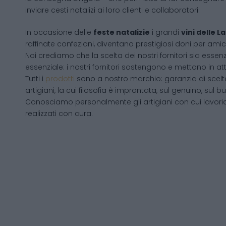
inviare cesti natalizi ai loro clienti e collaboratori.
In occasione delle
feste natalizie
i grandi
vini delle 
raffinate confezioni, diventano prestigiosi doni per amici
Noi crediamo che la scelta dei nostri fornitori sia essenz
essenziale: i nostri fornitori sostengono e mettono in a
Tutti i
prodotti
sono a nostro marchio: garanzia di scelta
artigiani, la cui filosofia è improntata, sul genuino, su
Conosciamo personalmente gli artigiani con cui lavori
realizzati con cura.