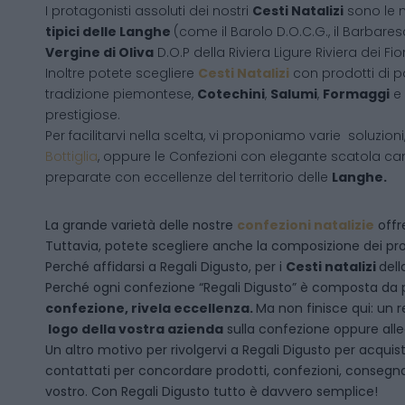
I protagonisti assoluti dei nostri
Cesti Natalizi
sono le 
tipici delle Langhe
(come il Barolo D.O.C.G., il Barbares
Vergine di Oliva
D.O.P della Riviera Ligure Riviera dei Fior
Inoltre potete scegliere
Cesti Natalizi
con prodotti di 
tradizione piemontese,
Cotechini
,
Salumi
,
Formaggi
e
prestigiose.
Per facilitarvi nella scelta, vi proponiamo varie soluzion
Bottiglia
, oppure le Confezioni con elegante scatola ca
preparate con eccellenze del territorio delle
Langhe.
La grande varietà delle nostre
confezioni natalizie
offre
Tuttavia, potete scegliere anche la composizione dei pro
Perché affidarsi a Regali Digusto, per i
Cesti natalizi
dell
P
erché ogni confezione “Regali Digusto” è composta da p
confezione, rivela eccellenza.
Ma non finisce qui: un r
logo della vostra azienda
sulla confezione oppure alleg
Un altro motivo per rivolgervi a Regali Digusto per acquis
contattati per concordare prodotti, confezioni, consegna.
vostro. Con Regali Digusto tutto è davvero semplice!