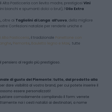
i Alta Pasticceria con lievito madre, prestigiosi
Vini
ni bianchi e spumanti dolci o brut), l’
Olio Extra
e,
oltre ai
Tagliolini
di Langa
all’uovo
, della migliore
 vostre Confezioni natalizie per renderle uniche e
i Alta Pasticceria
, il tradizionale
Panettone con
Langhe
,
Piemonte
,
Bauletto legno e Maxi
, tutte
 pensiero al regalo più prestigioso.
anale di gusto del Piemonte: tutto, dal prodotto alla
dare visibilità al vostro brand, per cui potete inserire il
 possono essere personalizzati!
quistare comodamente compilando il form: verrete
amente noi i cesti natalizi ai destinatari, a nome