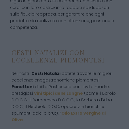
Ogni artigiano con cui collaboriamo è scelto con
cura: con loro costruiamo rapporti solidi, basati
sulla fiducia reciproca, per garantire che ogni
prodotto sia realizzato con attenzione, passione e
competenza.
CESTI NATALIZI CON
ECCELLENZE PIEMONTESI
Nei nostri
Cesti Natalizi
potete trovare le migliori
eccellenze enogastronomiche piemontesi:
Panettoni
di Alta Pasticceria con lievito madre,
prestigiosi
Vini tipici delle Langhe
(come il Barolo
D.O.C.G., il Barbaresco D.O.C.G., la Barbera d’Alba
D.O.C., il Nebbiolo D.O.C. oppure vini bianchi e
spumanti dolci o brut), l’
Olio Extra Vergine di
Oliva
.