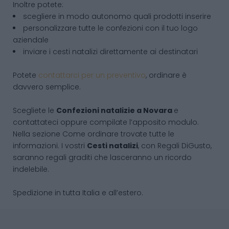
Inoltre potete:
scegliere in modo autonomo quali prodotti inserire
personalizzare tutte le confezioni con il tuo logo
aziendale
inviare i cesti natalizi direttamente ai destinatari
Potete
contattarci per un preventivo
, ordinare è
davvero semplice.
Scegliete le
Confezioni natalizie
a Novara
e
contattateci oppure compilate l’apposito modulo.
Nella sezione Come ordinare trovate tutte le
informazioni. I vostri
Cesti natalizi
, con Regali DiGusto,
saranno regali graditi che lasceranno un ricordo
indelebile.
Spedizione in tutta Italia e all’estero.