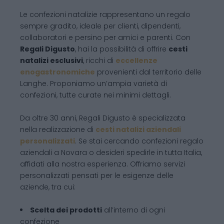
Le confezioni natalizie rappresentano un regalo
sempre gradito, ideale per clienti, dipendenti,
collaboratori e persino per amici e parenti. Con
Regali Digusto
, hai la possibilità di offrire
cesti
natalizi esclusivi
, ricchi di
eccellenze
enogastronomiche
provenienti dal territorio delle
Langhe. Proponiamo un’ampia varietà di
confezioni, tutte curate nei minimi dettagli.
Da oltre 30 anni, Regali Digusto è specializzata
nella realizzazione di
cesti natalizi aziendali
personalizzati
. Se stai cercando confezioni regalo
aziendali a Novara o desideri spedirle in tutta Italia,
affidati alla nostra esperienza. Offriamo servizi
personalizzati pensati per le esigenze delle
aziende, tra cui:
Scelta dei prodotti
all’interno di ogni
confezione