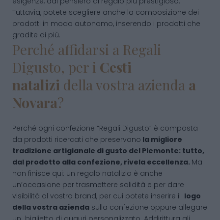
esigenze, dal pensiero al regalo più prestigioso.
Tuttavia, potete scegliere anche la composizione dei
prodotti in modo autonomo, inserendo i prodotti che
gradite di più.
Perché affidarsi a Regali
Digusto, per i
Cesti
natalizi
della vostra azienda
a
Novara
?
Perché ogni confezione “Regali Digusto” è composta
da prodotti ricercati che preservano
la migliore
tradizione artigianale di gusto del Piemonte: tutto,
dal prodotto alla confezione, rivela eccellenza.
Ma
non finisce qui: un regalo natalizio è anche
un’occasione per trasmettere solidità e per dare
visibilità al vostro brand, per cui potete inserire il
logo
della vostra azienda
sulla confezione oppure allegare
un biglietto di auguri personalizzato. Addirittura gli