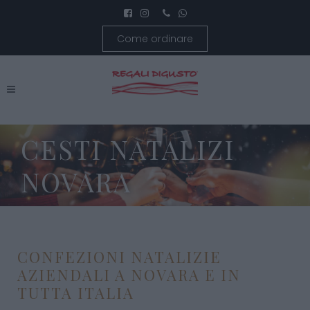
Come ordinare
CESTI NATALIZI
NOVARA
CONFEZIONI NATALIZIE
AZIENDALI A NOVARA E IN
TUTTA ITALIA