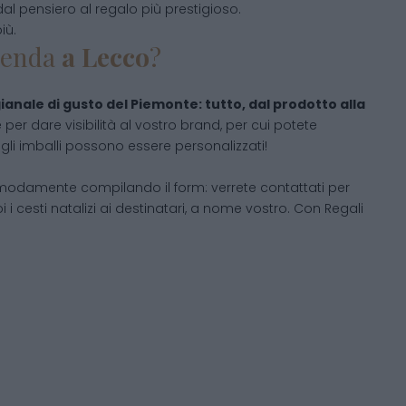
dal pensiero al regalo più prestigioso.
iù.
ienda
a
Lecco
?
gianale di gusto del Piemonte: tutto, dal prodotto alla
per dare visibilità al vostro brand, per cui potete
 gli imballi possono essere personalizzati!
modamente compilando il form: verrete contattati per
 cesti natalizi ai destinatari, a nome vostro. Con Regali