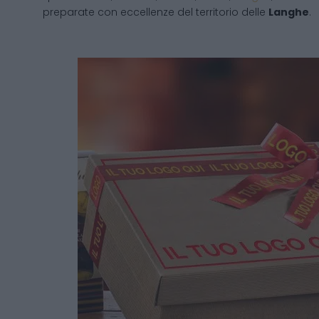
preparate con eccellenze del territorio delle
Langhe
.