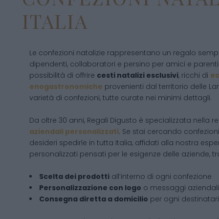
ITALIA
Le confezioni natalizie rappresentano un regalo sempre 
dipendenti, collaboratori e persino per amici e parent
possibilità di offrire
cesti natalizi esclusivi
, ricchi di
ec
enogastronomiche
provenienti dal territorio delle
varietà di confezioni, tutte curate nei minimi dettagli.
Da oltre 30 anni, Regali Digusto è specializzata nella r
aziendali personalizzati
. Se stai cercando confezion
desideri spedirle in tutta Italia, affidati alla nostra esp
personalizzati pensati per le esigenze delle aziende, tra
Scelta dei prodotti
all’interno di ogni confezione
Personalizzazione con logo
o messaggi aziendali
Consegna diretta a domicilio
per ogni destinatar