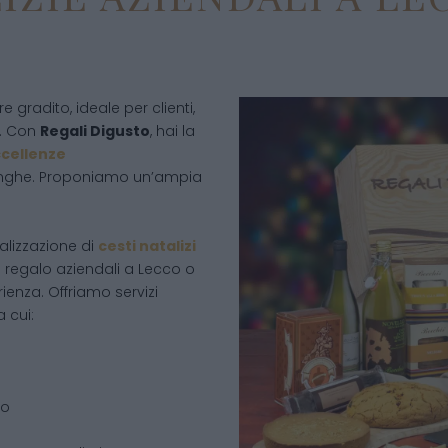
gradito, ideale per clienti,
i. Con
Regali Digusto
, hai la
cellenze
 Langhe. Proponiamo un’ampia
ealizzazione di
cesti natalizi
i regalo aziendali a Lecco o
erienza. Offriamo servizi
 cui:
io