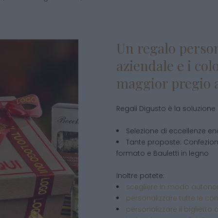
Un regalo person
aziendale e i col
maggior pregio a
Regali Digusto è la soluzione 
Selezione di eccellenze 
Tante proposte: Confezioni d
formato e Bauletti in legno
Inoltre potete:
scegliere in modo autonom
personalizzare tutte le con
personalizzare il biglietto 