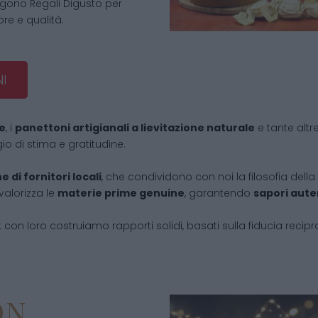
lgono Regali Digusto per
re e qualità.
I
he
, i
panettoni artigianali a lievitazione naturale
e tante altr
gio di stima e gratitudine.
 di fornitori locali
, che condividono con noi la filosofia della q
valorizza le
materie prime genuine
, garantendo
sapori aute
con loro costruiamo rapporti solidi, basati sulla fiducia recip
ON