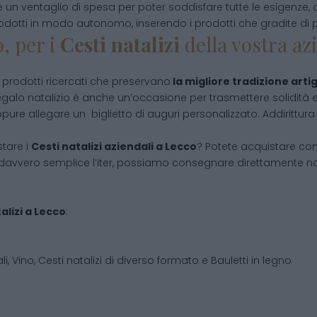
e un ventaglio di spesa per poter soddisfare tutte le esigenze, 
odotti in modo autonomo, inserendo i prodotti che gradite di p
, per i
Cesti natalizi
della vostra az
prodotti ricercati che preservano
la migliore tradizione arti
egalo natalizio è anche un’occasione per trasmettere solidità e 
ure allegare un biglietto di auguri personalizzato. Addirittura
stare i
Cesti natalizi aziendali
a Lecco
? Potete acquistare co
avvero semplice l’iter, possiamo consegnare direttamente noi i
alizi
a
Lecco
:
i, Vino, Cesti natalizi di diverso formato e Bauletti in legno