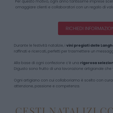
Per questo motivo, ogni anno tantissime imprese sce
omaggiare clienti e collaboratori con un regalo di valo
RICHIEDI INFORMAZION
Durante le festività natalizie, i
vini pregiati delle Lang
raffinati e ricercati, perfetti per trasmettere un messag
Alla base di ogni confezione c’è una
rigorosa selezione
Digusto sono frutto di una lavorazione artigianale che 
Ogni artigiano con cui collaboriamo è scelto con cura: 
attenzione, passione e competenza.
CESTI NATALIZI C