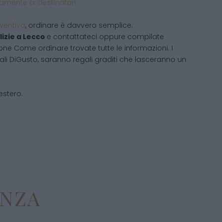
ettamente ai destinatari
eventivo
, ordinare è davvero semplice.
izie
a Lecco
e contattateci oppure compilate
one Come ordinare trovate tutte le informazioni. I
ali DiGusto, saranno regali graditi che lasceranno un
’estero.
ENZA