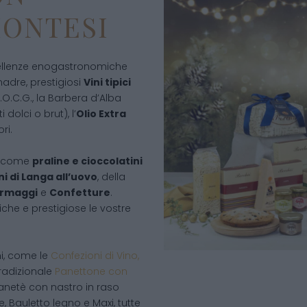
MONTESI
cellenze enogastronomiche
madre, prestigiosi
Vini tipici
.O.C.G., la Barbera d’Alba
dolci o brut), l’
Olio Extra
ri.
ia come
praline e cioccolatini
ni di Langa all’uovo
, della
rmaggi
e
Confetture
.
iche e prestigiose le vostre
ni, come le
Confezioni di Vino,
l tradizionale
Panettone con
anetè con nastro in raso
e, Bauletto legno e Maxi, tutte