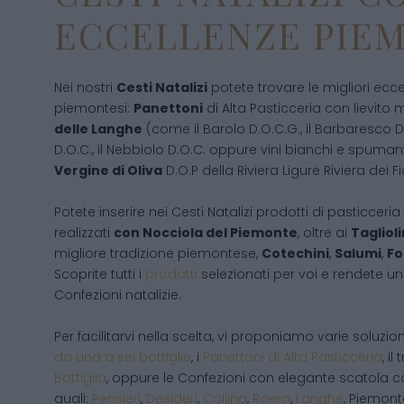
ECCELLENZE PIE
Nei nostri
Cesti Natalizi
potete trovare le migliori ec
piemontesi:
Panettoni
di Alta Pasticceria con lievito 
delle Langhe
(come il Barolo D.O.C.G., il Barbaresco D
D.O.C., il Nebbiolo D.O.C. oppure vini bianchi e spumanti 
Vergine di Oliva
D.O.P della Riviera Ligure Riviera dei Fio
Potete inserire nei Cesti Natalizi prodotti di pasticcer
realizzati
con Nocciola del Piemonte
, oltre ai
Taglioli
migliore tradizione piemontese,
Cotechini
,
Salumi
,
Fo
Scoprite tutti i
prodotti
selezionati per voi e rendete un
Confezioni natalizie.
Per facilitarvi nella scelta, vi proponiamo varie soluzio
da una a sei bottiglie
, i
Panettoni di Alta Pasticceria
, i
Bottiglia
, oppure le Confezioni con elegante scatola c
quali:
Pensieri
,
Desideri
,
Collina
,
Roero
,
Langhe
, Piemont