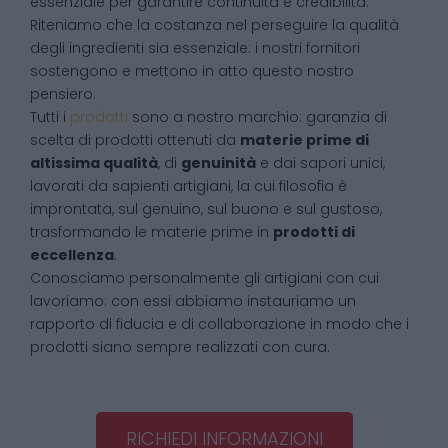
essenziale per garantire continuità e credibilità.
Riteniamo che la costanza nel perseguire la qualità
degli ingredienti sia essenziale: i nostri fornitori
sostengono e mettono in atto questo nostro
pensiero.
Tutti i
prodotti
sono a nostro marchio: garanzia di
scelta di prodotti ottenuti da
materie prime di
altissima qualità
, di
genuinità
e dai sapori unici,
lavorati da sapienti artigiani, la cui filosofia è
improntata, sul genuino, sul buono e sul gustoso,
trasformando le materie prime in
prodotti di
eccellenza
.
Conosciamo personalmente gli artigiani con cui
lavoriamo: con essi abbiamo instauriamo un
rapporto di fiducia e di collaborazione in modo che i
prodotti siano sempre realizzati con cura.
RICHIEDI INFORMAZIONI