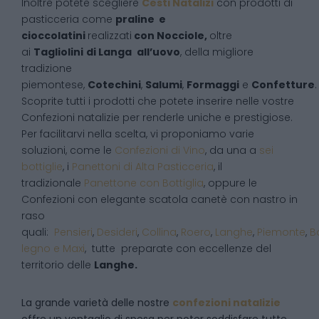
Inoltre potete scegliere
Cesti Natalizi
con prodotti di
pasticceria come
praline e
cioccolatini
realizzati
con Nocciole,
oltre
ai
Tagliolini
di Langa
all’uovo
, della migliore
tradizione
piemontese,
Cotechini
,
Salumi
,
Formaggi
e
Confetture
.
Scoprite tutti i prodotti che potete inserire nelle vostre
Confezioni natalizie per renderle uniche e prestigiose.
Per facilitarvi nella scelta, vi proponiamo varie
soluzioni, come le
Confezioni di Vino
, da una a
sei
bottiglie
, i
Panettoni di Alta Pasticceria
, il
tradizionale
Panettone con Bottiglia
, oppure le
Confezioni con elegante scatola canetè con nastro in
raso
quali:
Pensieri
,
Desideri
,
Collina
,
Roero
,
Langhe
,
Piemonte
,
B
legno e Maxi
, tutte preparate con eccellenze del
territorio delle
Langhe.
La grande varietà delle nostre
confezioni natalizie