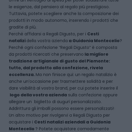
offre un ventaglio di spesa per poter soddisfare tutte
le esigenze, dal pensiero al regalo più prestigioso.
Tuttavia, potete scegliere anche la composizione dei
prodotti in modo autonomo, inserendo i prodotti che
gradite di più.
Perché affidarsi a Regali Digusto, per i
Cesti
natalizi
della vostra azienda
a
Guidonia Montecelio
?
P
erché ogni confezione “Regali Digusto” è composta
da prodotti ricercati che preservano
la migliore
tradizione artigianale di gusto del Piemonte:
tutto, dal prodotto alla confezione, rivela
eccellenza.
Ma non finisce qui: un regalo natalizio è
anche un’occasione per trasmettere solidità e per
dare visibilità al vostro brand, per cui potete inserire il
logo della vostra azienda
sulla confezione oppure
allegare un biglietto di auguri personalizzato.
Addirittura gli imballi possono essere personalizzati!
Un altro motivo per rivolgervi a Regali Digusto per
acquistare i
Cesti natalizi aziendali
a
Guidonia
Montecelio
? Potete acquistare comodamente