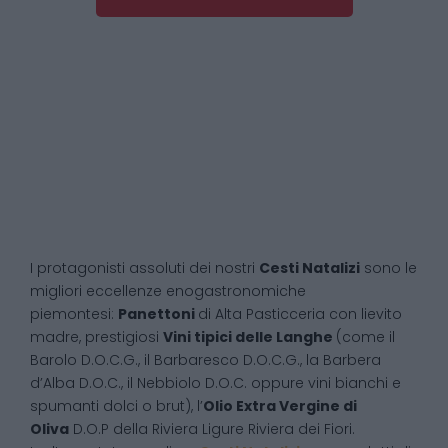
I protagonisti assoluti dei nostri
Cesti Natalizi
sono le
migliori eccellenze enogastronomiche
piemontesi:
Panettoni
di Alta Pasticceria con lievito
madre, prestigiosi
Vini tipici delle Langhe
(come il
Barolo D.O.C.G., il Barbaresco D.O.C.G., la Barbera
d’Alba D.O.C., il Nebbiolo D.O.C. oppure vini bianchi e
spumanti dolci o brut), l’
Olio Extra Vergine di
Oliva
D.O.P della Riviera Ligure Riviera dei Fiori.