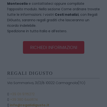
Montecelio
e contattateci oppure compilate
l’apposito modulo. Nella sezione
Come ordinare
trovate
tutte le informazioni. I vostri
Cesti natalizi
, con Regali
DiGusto, saranno regali graditi che lasceranno un
ricordo indelebile.
Spedizione in tutta Italia e all’estero.
RICHIEDI INFORMAZIONI
REGALI DIGUSTO
Via Sommariva, 31/2/B 10022 Carmagnola(TO)
+39 011 9715272
+39 380 6441674
info@regalidigusto.it