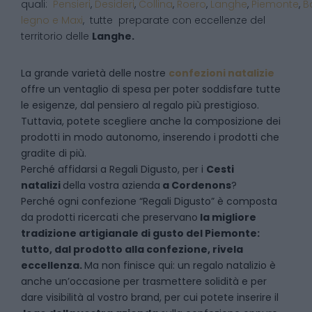
quali:
Pensieri
,
Desideri
,
Collina
,
Roero
,
Langhe
,
Piemonte
,
B
legno e Maxi
, tutte preparate con eccellenze del
territorio delle
Langhe.
La grande varietà delle nostre
confezioni natalizie
offre un ventaglio di spesa per poter soddisfare tutte
le esigenze, dal pensiero al regalo più prestigioso.
Tuttavia, potete scegliere anche la composizione dei
prodotti in modo autonomo, inserendo i prodotti che
gradite di più.
Perché affidarsi a Regali Digusto, per i
Cesti
natalizi
della vostra azienda
a
Cordenons
?
P
erché ogni confezione “Regali Digusto” è composta
da prodotti ricercati che preservano
la migliore
tradizione artigianale di gusto del Piemonte:
tutto, dal prodotto alla confezione, rivela
eccellenza.
Ma non finisce qui: un regalo natalizio è
anche un’occasione per trasmettere solidità e per
dare visibilità al vostro brand, per cui potete inserire il