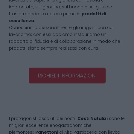
lavorati da sapienti artigiani, la cui filosofia è
improntata, sul genuino, sul buono e sul gustoso,
trasformando le materie prime in
prodotti di
eccellenza
.
Conosciamo personalmente gli artigiani con cui
lavoriamo: con essi abbiamo instauriamo un
rapporto di fiducia e di collaborazione in modo che i
prodotti siano sempre realizzati con cura.
RICHIEDI INFORMAZIONI
I protagonisti assoluti dei nostri
Cesti Natalizi
sono le
migliori eccellenze enogastronomiche
piemontesi:
Panettoni
di Alta Pasticceria con lievito