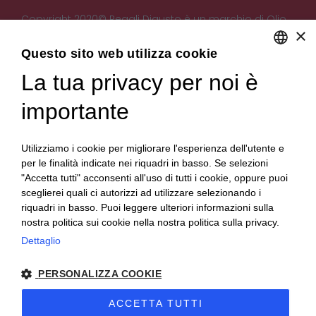
Copyright 2020© Regali Digusto è un marchio di Olio
×
Becchis di Becchis Danilo - Via Sommariva, 31/2/B -
10022 Carmagnola (TO) - PIVA 07980320019
Questo sito web utilizza cookie
Creato da:
etinet.it
La tua privacy per noi è
ENGLISH
ITALIAN
importante
Utilizziamo i cookie per migliorare l'esperienza dell'utente e
per le finalità indicate nei riquadri in basso. Se selezioni
"Accetta tutti" acconsenti all'uso di tutti i cookie, oppure puoi
sceglierei quali ci autorizzi ad utilizzare selezionando i
riquadri in basso. Puoi leggere ulteriori informazioni sulla
nostra politica sui cookie nella nostra politica sulla privacy.
Dettaglio
PERSONALIZZA COOKIE
ACCETTA TUTTI