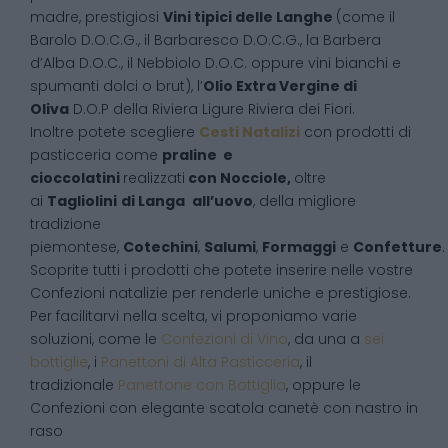
madre, prestigiosi
Vini tipici delle Langhe
(come il
Barolo D.O.C.G., il Barbaresco D.O.C.G., la Barbera
d’Alba D.O.C., il Nebbiolo D.O.C. oppure vini bianchi e
spumanti dolci o brut), l’
Olio Extra Vergine di
Oliva
D.O.P della Riviera Ligure Riviera dei Fiori.
Inoltre potete scegliere
Cesti Natalizi
con prodotti di
pasticceria come
praline e
cioccolatini
realizzati
con Nocciole,
oltre
ai
Tagliolini
di Langa
all’uovo
, della migliore
tradizione
piemontese,
Cotechini
,
Salumi
,
Formaggi
e
Confetture
.
Scoprite tutti i prodotti che potete inserire nelle vostre
Confezioni natalizie per renderle uniche e prestigiose.
Per facilitarvi nella scelta, vi proponiamo varie
soluzioni, come le
Confezioni di Vino
, da una a
sei
bottiglie
, i
Panettoni di Alta Pasticceria
, il
tradizionale
Panettone con Bottiglia
, oppure le
Confezioni con elegante scatola canetè con nastro in
raso