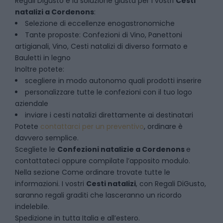
Regali Digusto è la soluzione giusta per i vostri
Cesti
natalizi
a
Cordenons
:
Selezione di eccellenze enogastronomiche
Tante proposte: Confezioni di Vino, Panettoni
artigianali, Vino, Cesti natalizi di diverso formato e
Bauletti in legno
Inoltre potete:
scegliere in modo autonomo quali prodotti inserire
personalizzare tutte le confezioni con il tuo logo
aziendale
inviare i cesti natalizi direttamente ai destinatari
Potete
contattarci per un preventivo
, ordinare è
davvero semplice.
Scegliete le
Confezioni natalizie
a
Cordenons
e
contattateci oppure compilate l’apposito modulo.
Nella sezione
Come ordinare
trovate tutte le
informazioni. I vostri
Cesti natalizi
, con Regali DiGusto,
saranno regali graditi che lasceranno un ricordo
indelebile.
Spedizione in tutta Italia e all’estero.