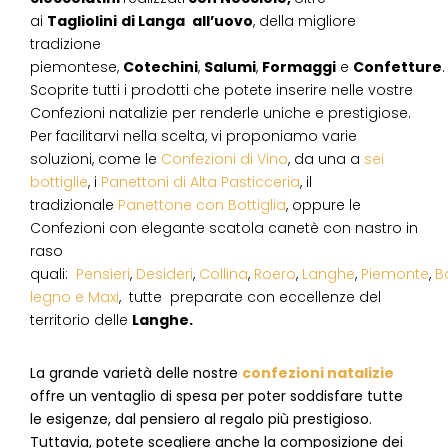
ai
Tagliolini
di Langa
all’uovo
, della migliore
tradizione
piemontese,
Cotechini
,
Salumi
,
Formaggi
e
Confetture
.
Scoprite tutti i prodotti che potete inserire nelle vostre
Confezioni natalizie per renderle uniche e prestigiose.
Per facilitarvi nella scelta, vi proponiamo varie
soluzioni, come le
Confezioni di Vino
, da una a
sei
bottiglie
, i
Panettoni di Alta Pasticceria
, il
tradizionale
Panettone con Bottiglia
, oppure le
Confezioni con elegante scatola canetè con nastro in
raso
quali:
Pensieri
,
Desideri
,
Collina
,
Roero
,
Langhe
,
Piemonte
,
B
legno e Maxi
, tutte preparate con eccellenze del
territorio delle
Langhe.
La grande varietà delle nostre
confezioni natalizie
offre un ventaglio di spesa per poter soddisfare tutte
le esigenze, dal pensiero al regalo più prestigioso.
Tuttavia, potete scegliere anche la composizione dei