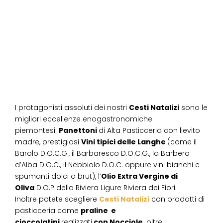
I protagonisti assoluti dei nostri
Cesti Natalizi
sono le
migliori eccellenze enogastronomiche
piemontesi:
Panettoni
di Alta Pasticceria con lievito
madre, prestigiosi
Vini tipici delle Langhe
(come il
Barolo D.O.C.G., il Barbaresco D.O.C.G., la Barbera
d’Alba D.O.C., il Nebbiolo D.O.C. oppure vini bianchi e
spumanti dolci o brut), l’
Olio Extra Vergine di
Oliva
D.O.P della Riviera Ligure Riviera dei Fiori.
Inoltre potete scegliere
Cesti Natalizi
con prodotti di
pasticceria come
praline e
cioccolatini
realizzati
con Nocciole,
oltre