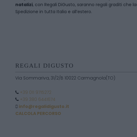
natalizi
, con Regali DiGusto, saranno regali graditi che l
Spedizione in tutta Italia e all’estero.
REGALI DIGUSTO
Via Sommariva, 31/2/B 10022 Carmagnola(TO)
+39 011 9715272
+39 380 6441674
info@regalidigusto.it
CALCOLA PERCORSO