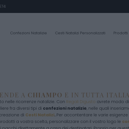
674
Confezioni Natalizie
Cesti Natalizi Personalizzati
Prodotti
IENDE A
CHIAMPO
E IN TUTTA ITALI
 nelle ricorrenze natalizie. Con
Regali Digusto
avrete modo di 
ere fra diversi tipi di
confezioni natalizie
, nelle quali inseriamo
 creazione di
Cesti Natalizi
.
Per accontentare le varie esigenze d
rodotti a vostra scelta, personalizzare con il vostro logo le
con
i pacchi direttamente a casa dei destinatari. Proprio per que