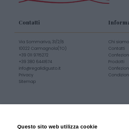
Contatti
Informa
Via Sommariva, 31/2/B
Chi siam
10022 Carmagnola(TO)
Contatti
+39 011 9715272
Confezion
+39 380 6441674
Prodotti
info@regalidigusto.it
Confezion
Privacy
Condizioni
Sitemap
Copyright 2020© Regali Digusto è un marchio di Olio Be
Questo sito web utilizza cookie