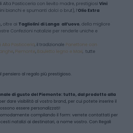
i Alta Pasticceria con lievito madre, prestigiosi
Vini
ni bianchi e spumanti dolci o brut), l’
Olio Extra
e,
oltre ai
Tagliolini
di Langa
all’uovo
, della migliore
 vostre Confezioni natalizie per renderle uniche e
i Alta Pasticceria
, il tradizionale
Panettone con
Langhe
,
Piemonte
,
Bauletto legno e Maxi
, tutte
 pensiero al regalo più prestigioso.
anale di gusto del Piemonte: tutto, dal prodotto alla
dare visibilità al vostro brand, per cui potete inserire il
 possono essere personalizzati!
comodamente compilando il form: verrete contattati per
sti natalizi ai destinatari, a nome vostro. Con Regali