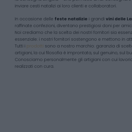
inviare cesti natalizi ai loro clienti e collaboratori.
In occasione delle
feste natalizie
i grandi
vini delle 
raffinate confezioni, diventano prestigiosi doni per amici
Noi crediamo che la scelta dei nostri fornitori sia essenz
essenziale: i nostri fornitori sostengono e mettono in a
Tutti i
prodotti
sono a nostro marchio: garanzia di scelta
artigiani, la cui filosofia è improntata, sul genuino, su
Conosciamo personalmente gli artigiani con cui lavori
realizzati con cura.