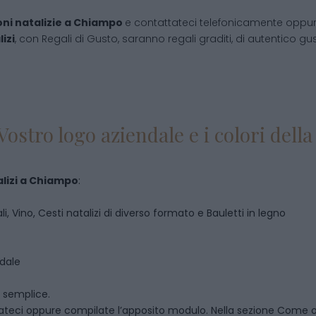
ni natalizie
a
Chiampo
e contattateci telefonicamente oppur
izi
, con Regali di Gusto, saranno regali graditi, di autentico gust
Vostro logo aziendale e i colori del
lizi
a
Chiampo
:
i, Vino, Cesti natalizi di diverso formato e Bauletti in legno
ndale
o semplice.
ateci oppure compilate l’apposito modulo. Nella sezione
Come o