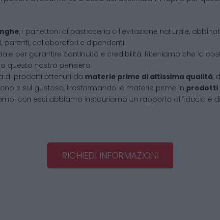
Langhe
, i panettoni di pasticceria a lievitazione naturale, abbin
, parenti, collaboratori e dipendenti.
iale per garantire continuità e credibilità. Riteniamo che la cos
tto questo nostro pensiero.
 di prodotti ottenuti da
materie prime di altissima qualità
, 
l buono e sul gustoso, trasformando le materie prime in
prodotti
amo: con essi abbiamo instauriamo un rapporto di fiducia e d
RICHIEDI INFORMAZIONI