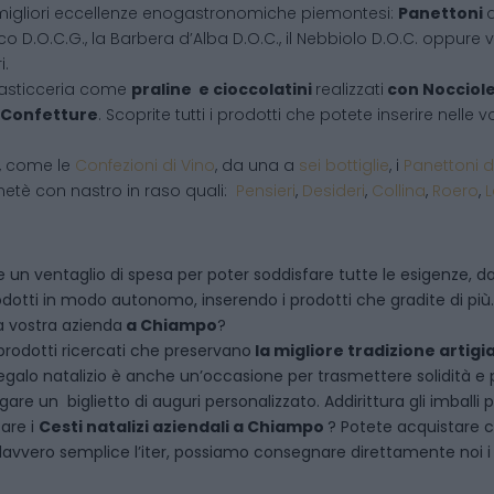
migliori eccellenze enogastronomiche piemontesi:
Panettoni
d
co D.O.C.G., la Barbera d’Alba D.O.C., il Nebbiolo D.O.C. oppure vi
i.
pasticceria come
praline e cioccolatini
realizzati
con Nocciol
Confetture
. Scoprite tutti i prodotti che potete inserire nelle
i, come le
Confezioni di Vino
, da una a
sei bottiglie
, i
Panettoni d
netè con nastro in raso quali:
Pensieri
,
Desideri
,
Collina
,
Roero
,
 un ventaglio di spesa per poter soddisfare tutte le esigenze, dal
dotti in modo autonomo, inserendo i prodotti che gradite di più.
a vostra azienda
a
Chiampo
?
rodotti ricercati che preservano
la migliore tradizione artigi
egalo natalizio è anche un’occasione per trasmettere solidità e per 
are un biglietto di auguri personalizzato. Addirittura gli imballi
tare i
Cesti natalizi aziendali
a
Chiampo
? Potete acquistare 
vvero semplice l’iter, possiamo consegnare direttamente noi i ce