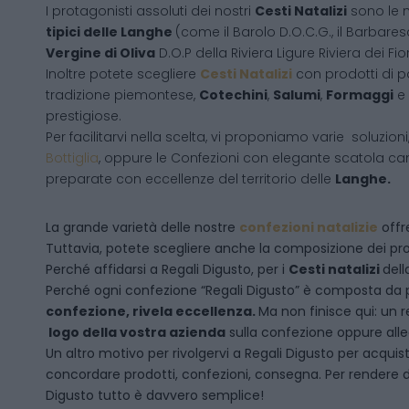
I protagonisti assoluti dei nostri
Cesti Natalizi
sono le 
tipici delle Langhe
(come il Barolo D.O.C.G., il Barbares
Vergine di Oliva
D.O.P della Riviera Ligure Riviera dei Fior
Inoltre potete scegliere
Cesti Natalizi
con prodotti di 
tradizione piemontese,
Cotechini
,
Salumi
,
Formaggi
e
prestigiose.
Per facilitarvi nella scelta, vi proponiamo varie soluzion
Bottiglia
, oppure le Confezioni con elegante scatola ca
preparate con eccellenze del territorio delle
Langhe.
La grande varietà delle nostre
confezioni natalizie
offre
Tuttavia, potete scegliere anche la composizione dei pro
Perché affidarsi a Regali Digusto, per i
Cesti natalizi
dell
P
erché ogni confezione “Regali Digusto” è composta da p
confezione, rivela eccellenza.
Ma non finisce qui: un r
logo della vostra azienda
sulla confezione oppure alleg
Un altro motivo per rivolgervi a Regali Digusto per acquis
concordare prodotti, confezioni, consegna. Per rendere da
Digusto tutto è davvero semplice!