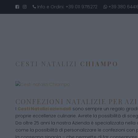
Info e Ordini:
+39 011 9715272
+39 380 6441
CESTI NATALIZI
CHIAMPO
CONFEZIONI NATALIZIE PER AZ
I
Cesti Natalizi aziendali
sono sempre un regalo gradito
proprie eccellenze culinarie. Avrete la possibilità di scegli
Da oltre 25 anni la nostra Azienda è specializzata nella
come la possibilità di personalizzare le confezioni con p
la consegna singola – che permette di far consegnare 