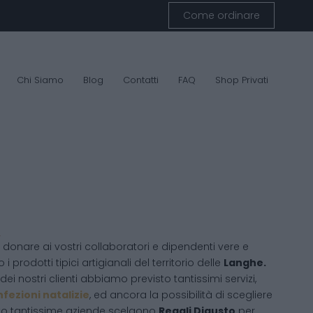
Come ordinare
Chi Siamo
Blog
Contatti
FAQ
Shop Privati
A
donare ai vostri collaboratori e dipendenti vere e
 i prodotti tipici artigianali del territorio delle
Langhe.
ei nostri clienti abbiamo previsto tantissimi servizi,
fezioni natalizie
, ed ancora la possibilità di scegliere
sto tantissime aziende scelgono
Regali Digusto
per