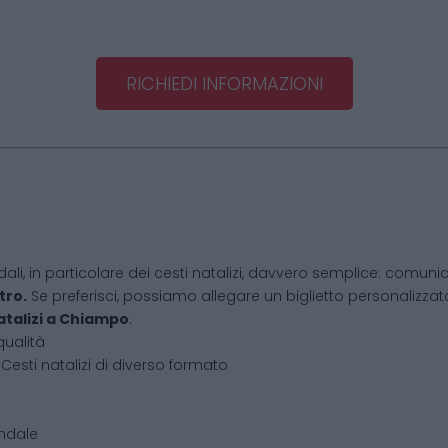
RICHIEDI INFORMAZIONI
dali, in particolare dei cesti natalizi, davvero semplice: comunic
tro.
Se preferisci, possiamo allegare un biglietto personalizzato,
atalizi
a
Chiampo
:
qualità
Cesti natalizi di diverso formato
endale