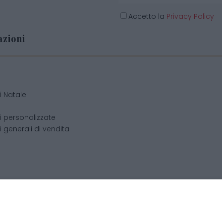
Accetto la
Privacy Policy
zioni
o
i Natale
i personalizzate
 generali di vendita
cchis di Becchis Danilo - Via Sommariva, 31/2/B - 10022 Carma