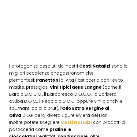
I protagonisti assoluti dei nostri
Cesti Natalizi
sono le
migliori eccellenze enogastronomiche
piemontesi:
Panettoni
di Alta Pasticceria con lievito
madre, prestigiosi
Vini tipici delle Langhe
(come il
Barolo D.O.C.G., il Barbaresco D.O.C.G., la Barbera
d’Alba D.O.C., il Nebbiolo D.O.C. oppure vini bianchi e
spumanti dolci o brut), l’
Olio Extra Vergine di
Oliva
D.O.P della Riviera Ligure Riviera dei Fiori.
Inoltre potete scegliere
Cesti Natalizi
con prodotti di
pasticceria come
praline e
cioccolatini
realizzati
con Nocciole,
oltre