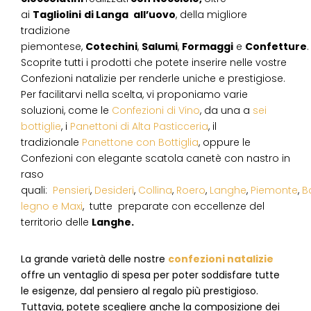
ai
Tagliolini
di Langa
all’uovo
, della migliore
tradizione
piemontese,
Cotechini
,
Salumi
,
Formaggi
e
Confetture
.
Scoprite tutti i prodotti che potete inserire nelle vostre
Confezioni natalizie per renderle uniche e prestigiose.
Per facilitarvi nella scelta, vi proponiamo varie
soluzioni, come le
Confezioni di Vino
, da una a
sei
bottiglie
, i
Panettoni di Alta Pasticceria
, il
tradizionale
Panettone con Bottiglia
, oppure le
Confezioni con elegante scatola canetè con nastro in
raso
quali:
Pensieri
,
Desideri
,
Collina
,
Roero
,
Langhe
,
Piemonte
,
B
legno e Maxi
, tutte preparate con eccellenze del
territorio delle
Langhe.
La grande varietà delle nostre
confezioni natalizie
offre un ventaglio di spesa per poter soddisfare tutte
le esigenze, dal pensiero al regalo più prestigioso.
Tuttavia, potete scegliere anche la composizione dei