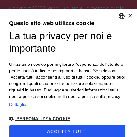
Copyright 2020© Regali Digusto è un marchio di Olio
×
Becchis di Becchis Danilo - Via Sommariva, 31/2/B -
10022 Carmagnola (TO) - PIVA 07980320019
Questo sito web utilizza cookie
Creato da:
etinet.it
La tua privacy per noi è
ENGLISH
ITALIAN
importante
Utilizziamo i cookie per migliorare l'esperienza dell'utente e
per le finalità indicate nei riquadri in basso. Se selezioni
"Accetta tutti" acconsenti all'uso di tutti i cookie, oppure puoi
sceglierei quali ci autorizzi ad utilizzare selezionando i
riquadri in basso. Puoi leggere ulteriori informazioni sulla
nostra politica sui cookie nella nostra politica sulla privacy.
Dettaglio
PERSONALIZZA COOKIE
ACCETTA TUTTI