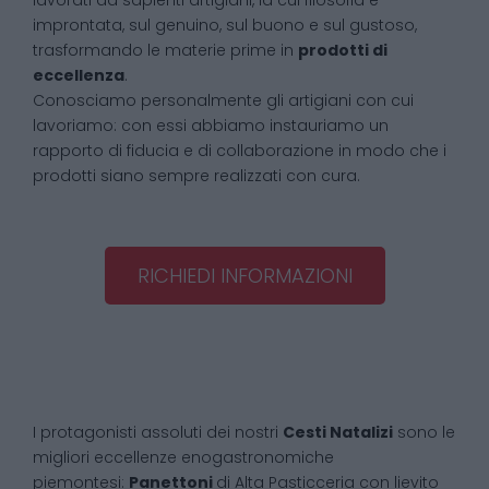
lavorati da sapienti artigiani, la cui filosofia è
improntata, sul genuino, sul buono e sul gustoso,
trasformando le materie prime in
prodotti di
eccellenza
.
Conosciamo personalmente gli artigiani con cui
lavoriamo: con essi abbiamo instauriamo un
rapporto di fiducia e di collaborazione in modo che i
prodotti siano sempre realizzati con cura.
RICHIEDI INFORMAZIONI
I protagonisti assoluti dei nostri
Cesti Natalizi
sono le
migliori eccellenze enogastronomiche
piemontesi:
Panettoni
di Alta Pasticceria con lievito