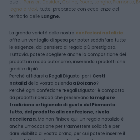
quali:
Pensieri
,
Desideri
,
Collina
,
Roero
,
Langhe
,
Piemonte
,
B
legno e Maxi
, tutte preparate con eccellenze del
territorio delle
Langhe.
La grande varietà delle nostre
confezioni natalizie
offre un ventaglio di spesa per poter soddisfare tutte
le esigenze, dal pensiero al regalo più prestigioso.
Tuttavia, potete scegliere anche la composizione dei
prodotti in modo autonomo, inserendo i prodotti che
gradite di più.
Perché affidarsi a Regali Digusto, per i
Cesti
natalizi
della vostra azienda
a
Bolzano
?
P
erché ogni confezione “Regali Digusto” è composta
da prodotti ricercati che preservano
la migliore
tradizione artigianale di gusto del Piemonte:
tutto, dal prodotto alla confezione, rivela
eccellenza.
Ma non finisce qui: un regalo natalizio è
anche un’occasione per trasmettere solidità e per
dare visibilità al vostro brand, per cui potete inserire il