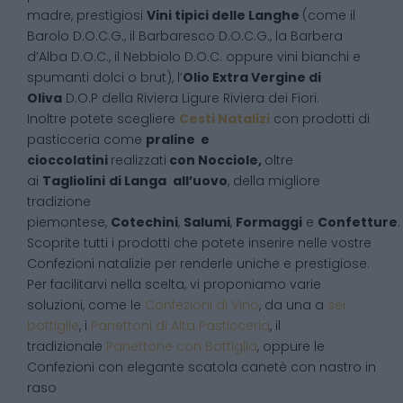
madre, prestigiosi
Vini tipici delle Langhe
(come il
Barolo D.O.C.G., il Barbaresco D.O.C.G., la Barbera
d’Alba D.O.C., il Nebbiolo D.O.C. oppure vini bianchi e
spumanti dolci o brut), l’
Olio Extra Vergine di
Oliva
D.O.P della Riviera Ligure Riviera dei Fiori.
Inoltre potete scegliere
Cesti Natalizi
con prodotti di
pasticceria come
praline e
cioccolatini
realizzati
con Nocciole,
oltre
ai
Tagliolini
di Langa
all’uovo
, della migliore
tradizione
piemontese,
Cotechini
,
Salumi
,
Formaggi
e
Confetture
.
Scoprite tutti i prodotti che potete inserire nelle vostre
Confezioni natalizie per renderle uniche e prestigiose.
Per facilitarvi nella scelta, vi proponiamo varie
soluzioni, come le
Confezioni di Vino
, da una a
sei
bottiglie
, i
Panettoni di Alta Pasticceria
, il
tradizionale
Panettone con Bottiglia
, oppure le
Confezioni con elegante scatola canetè con nastro in
raso