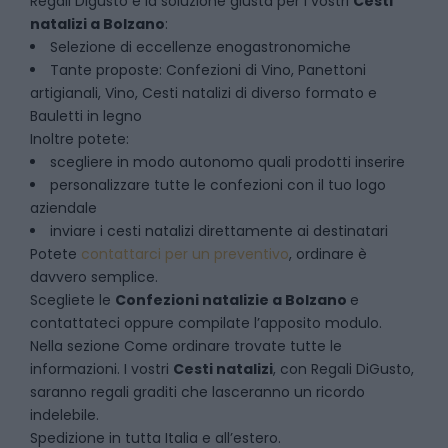
Regali Digusto è la soluzione giusta per i vostri
Cesti
natalizi
a
Bolzano
:
Selezione di eccellenze enogastronomiche
Tante proposte: Confezioni di Vino, Panettoni
artigianali, Vino, Cesti natalizi di diverso formato e
Bauletti in legno
Inoltre potete:
scegliere in modo autonomo quali prodotti inserire
personalizzare tutte le confezioni con il tuo logo
aziendale
inviare i cesti natalizi direttamente ai destinatari
Potete
contattarci per un preventivo
, ordinare è
davvero semplice.
Scegliete le
Confezioni natalizie
a
Bolzano
e
contattateci oppure compilate l’apposito modulo.
Nella sezione
Come ordinare
trovate tutte le
informazioni. I vostri
Cesti natalizi
, con Regali DiGusto,
saranno regali graditi che lasceranno un ricordo
indelebile.
Spedizione in tutta Italia e all’estero.