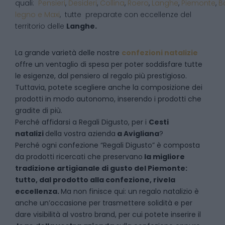
quali:
Pensieri
,
Desideri
,
Collina
,
Roero
,
Langhe
,
Piemonte
,
B
legno e Maxi
, tutte preparate con eccellenze del
territorio delle
Langhe.
La grande varietà delle nostre
confezioni natalizie
offre un ventaglio di spesa per poter soddisfare tutte
le esigenze, dal pensiero al regalo più prestigioso.
Tuttavia, potete scegliere anche la composizione dei
prodotti in modo autonomo, inserendo i prodotti che
gradite di più.
Perché affidarsi a Regali Digusto, per i
Cesti
natalizi
della vostra azienda
a
Avigliana
?
P
erché ogni confezione “Regali Digusto” è composta
da prodotti ricercati che preservano
la migliore
tradizione artigianale di gusto del Piemonte:
tutto, dal prodotto alla confezione, rivela
eccellenza.
Ma non finisce qui: un regalo natalizio è
anche un’occasione per trasmettere solidità e per
dare visibilità al vostro brand, per cui potete inserire il