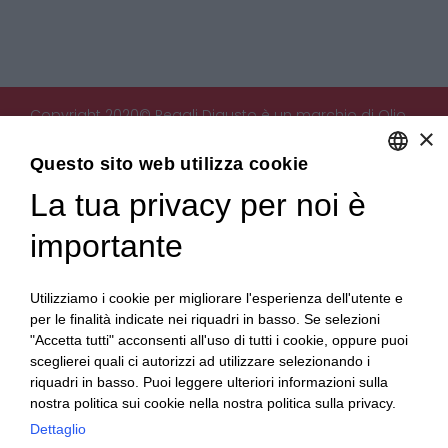
Copyright 2020© Regali Digusto è un marchio di Olio
×
Becchis di Becchis Danilo - Via Sommariva, 31/2/B -
10022 Carmagnola (TO) - PIVA 07980320019
Questo sito web utilizza cookie
Creato da:
etinet.it
La tua privacy per noi è
ENGLISH
ITALIAN
importante
Utilizziamo i cookie per migliorare l'esperienza dell'utente e
per le finalità indicate nei riquadri in basso. Se selezioni
"Accetta tutti" acconsenti all'uso di tutti i cookie, oppure puoi
sceglierei quali ci autorizzi ad utilizzare selezionando i
riquadri in basso. Puoi leggere ulteriori informazioni sulla
nostra politica sui cookie nella nostra politica sulla privacy.
Dettaglio