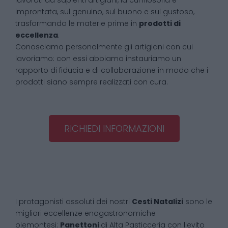
lavorati da sapienti artigiani, la cui filosofia è
improntata, sul genuino, sul buono e sul gustoso,
trasformando le materie prime in
prodotti di
eccellenza
.
Conosciamo personalmente gli artigiani con cui
lavoriamo: con essi abbiamo instauriamo un
rapporto di fiducia e di collaborazione in modo che i
prodotti siano sempre realizzati con cura.
RICHIEDI INFORMAZIONI
I protagonisti assoluti dei nostri
Cesti Natalizi
sono le
migliori eccellenze enogastronomiche
piemontesi:
Panettoni
di Alta Pasticceria con lievito