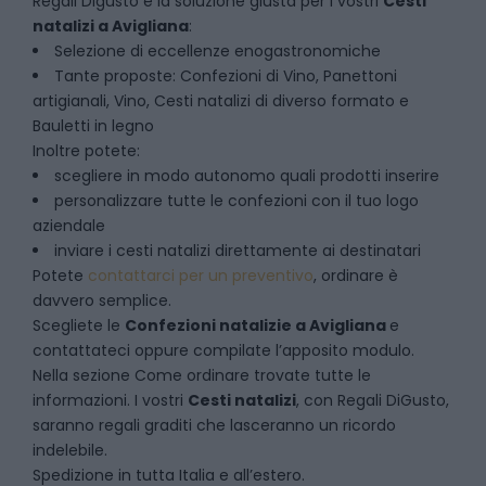
Regali Digusto è la soluzione giusta per i vostri
Cesti
natalizi
a
Avigliana
:
Selezione di eccellenze enogastronomiche
Tante proposte: Confezioni di Vino, Panettoni
artigianali, Vino, Cesti natalizi di diverso formato e
Bauletti in legno
Inoltre potete:
scegliere in modo autonomo quali prodotti inserire
personalizzare tutte le confezioni con il tuo logo
aziendale
inviare i cesti natalizi direttamente ai destinatari
Potete
contattarci per un preventivo
, ordinare è
davvero semplice.
Scegliete le
Confezioni natalizie
a
Avigliana
e
contattateci oppure compilate l’apposito modulo.
Nella sezione
Come ordinare
trovate tutte le
informazioni. I vostri
Cesti natalizi
, con Regali DiGusto,
saranno regali graditi che lasceranno un ricordo
indelebile.
Spedizione in tutta Italia e all’estero.