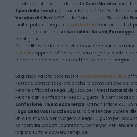
I protagonisti assoluti dei nostri
Cesti Natalizi
sono le 
tipici delle Langhe
(come il Barolo D.O.C.G., il Barbares
Vergine di Oliva
D.O.P della Riviera Ligure Riviera dei Fior
Inoltre potete scegliere
Cesti Natalizi
con prodotti di 
tradizione piemontese,
Cotechini
,
Salumi
,
Formaggi
e
prestigiose.
Per facilitarvi nella scelta, vi proponiamo varie soluzion
Bottiglia
, oppure le Confezioni con elegante scatola ca
preparate con eccellenze del territorio delle
Langhe.
La grande varietà delle nostre
confezioni natalizie
offre
Tuttavia, potete scegliere anche la composizione dei pro
Perché affidarsi a Regali Digusto, per i
Cesti natalizi
dell
P
erché ogni confezione “Regali Digusto” è composta da p
confezione, rivela eccellenza.
Ma non finisce qui: un r
logo della vostra azienda
sulla confezione oppure alleg
Un altro motivo per rivolgervi a Regali Digusto per acquis
concordare prodotti, confezioni, consegna. Per rendere da
Digusto tutto è davvero semplice!