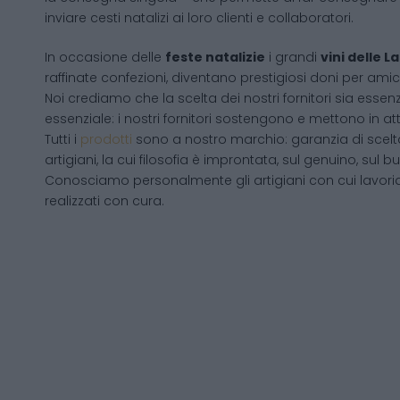
inviare cesti natalizi ai loro clienti e collaboratori.
In occasione delle
feste natalizie
i grandi
vini delle 
raffinate confezioni, diventano prestigiosi doni per amici
Noi crediamo che la scelta dei nostri fornitori sia essenz
essenziale: i nostri fornitori sostengono e mettono in a
Tutti i
prodotti
sono a nostro marchio: garanzia di scelta
artigiani, la cui filosofia è improntata, sul genuino, su
Conosciamo personalmente gli artigiani con cui lavori
realizzati con cura.