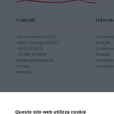
Contatti
Informa
Via Sommariva, 31/2/B
Chi siam
10022 Carmagnola(TO)
Contatti
+39 011 9715272
Confezion
+39 380 6441674
Prodotti
info@regalidigusto.it
Confezion
Privacy
Condizioni
Sitemap
Copyright 2020© Regali Digusto è un marchio di Olio Be
Questo sito web utilizza cookie