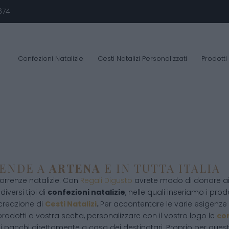
674
Confezioni Natalizie
Cesti Natalizi Personalizzati
Prodotti
IENDE A
ARTENA
E IN TUTTA ITALIA
orrenze natalizie. Con
Regali Digusto
avrete modo di donare ai v
diversi tipi di
confezioni natalizie
, nelle quali inseriamo i prodot
 creazione di
Cesti Natalizi
.
Per accontentare le varie esigenze d
rodotti a vostra scelta, personalizzare con il vostro logo le
con
i pacchi direttamente a casa dei destinatari. Proprio per que