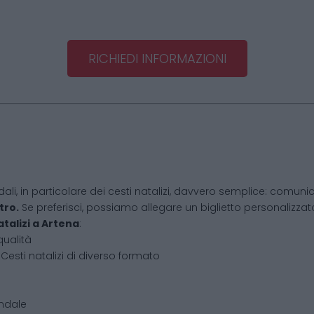
RICHIEDI INFORMAZIONI
dali, in particolare dei cesti natalizi, davvero semplice: comunic
tro.
Se preferisci, possiamo allegare un biglietto personalizzato,
atalizi
a
Artena
:
qualità
Cesti natalizi di diverso formato
endale