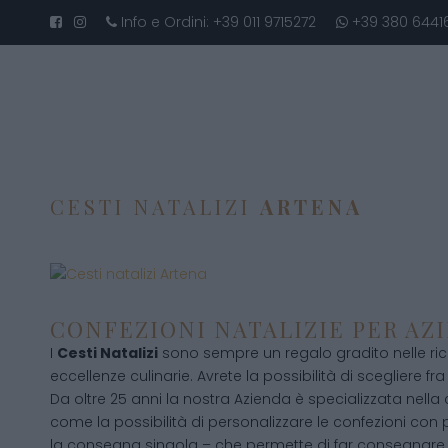
Info e Ordini:
+39 011 9715272
+39 380 6441
CESTI NATALIZI
ARTENA
CONFEZIONI NATALIZIE PER AZ
I
Cesti Natalizi
sono sempre un regalo gradito nelle ric
eccellenze culinarie. Avrete la possibilità di scegliere fra 
Da oltre 25 anni la nostra Azienda è specializzata nella
come la possibilità di personalizzare le confezioni con p
la consegna singola – che permette di far consegnare 