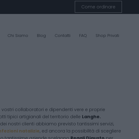
Come ordinare
Chi Siamo
Blog
Contatti
FAQ
Shop Privati
ostri collaboratori e dipendenti vere e proprie
ti tipici artigianali del territorio delle
Langhe.
ei nostri clienti abbiamo previsto tantissimi servizi,
fezioni natalizie
, ed ancora la possibilità di scegliere
sto tantissime aziende scelgono
Regali Digusto
per