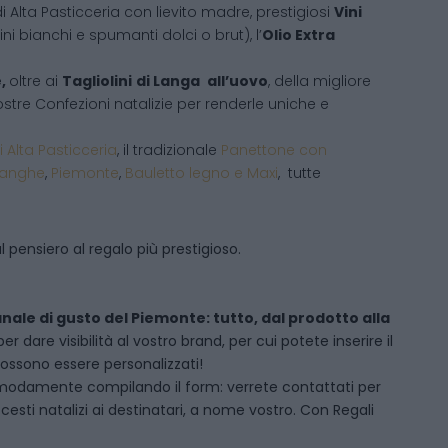
i Alta Pasticceria con lievito madre, prestigiosi
Vini
ni bianchi e spumanti dolci o brut), l’
Olio Extra
e,
oltre ai
Tagliolini
di Langa
all’uovo
, della migliore
 vostre Confezioni natalizie per renderle uniche e
i Alta Pasticceria
, il tradizionale
Panettone con
Langhe
,
Piemonte
,
Bauletto legno e Maxi
, tutte
 pensiero al regalo più prestigioso.
anale di gusto del Piemonte: tutto, dal prodotto alla
dare visibilità al vostro brand, per cui potete inserire il
 possono essere personalizzati!
modamente compilando il form: verrete contattati per
sti natalizi ai destinatari, a nome vostro. Con Regali