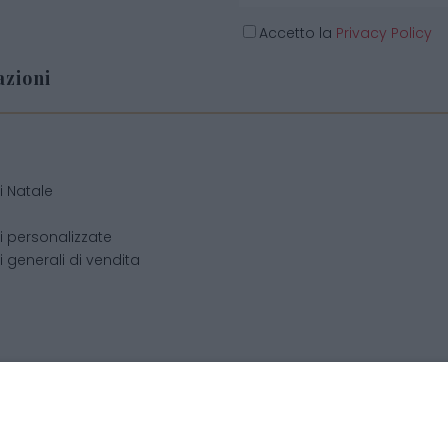
Accetto la
Privacy Policy
zioni
o
i Natale
i personalizzate
 generali di vendita
cchis di Becchis Danilo - Via Sommariva, 31/2/B - 10022 Carma