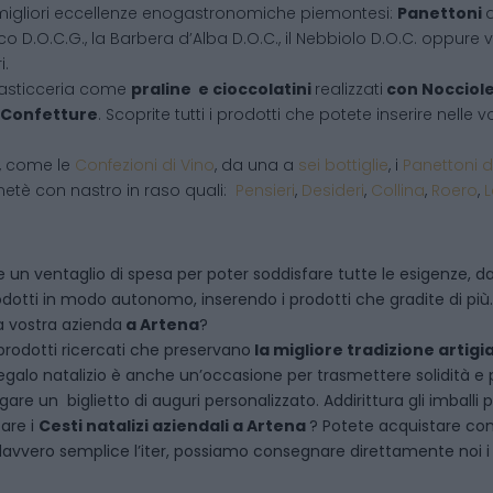
migliori eccellenze enogastronomiche piemontesi:
Panettoni
d
co D.O.C.G., la Barbera d’Alba D.O.C., il Nebbiolo D.O.C. oppure vi
i.
pasticceria come
praline e cioccolatini
realizzati
con Nocciol
Confetture
. Scoprite tutti i prodotti che potete inserire nelle
i, come le
Confezioni di Vino
, da una a
sei bottiglie
, i
Panettoni d
netè con nastro in raso quali:
Pensieri
,
Desideri
,
Collina
,
Roero
,
 un ventaglio di spesa per poter soddisfare tutte le esigenze, dal
dotti in modo autonomo, inserendo i prodotti che gradite di più.
a vostra azienda
a
Artena
?
rodotti ricercati che preservano
la migliore tradizione artigi
egalo natalizio è anche un’occasione per trasmettere solidità e per 
are un biglietto di auguri personalizzato. Addirittura gli imballi
tare i
Cesti natalizi aziendali
a
Artena
? Potete acquistare co
vvero semplice l’iter, possiamo consegnare direttamente noi i ce