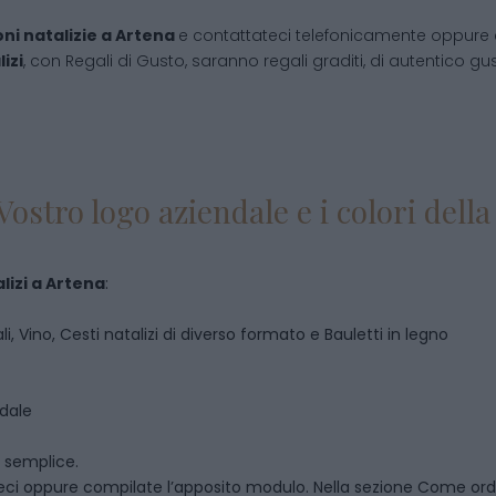
ni natalizie
a
Artena
e contattateci telefonicamente oppure 
izi
, con Regali di Gusto, saranno regali graditi, di autentico gust
Vostro logo aziendale e i colori del
lizi
a
Artena
:
i, Vino, Cesti natalizi di diverso formato e Bauletti in legno
ndale
o semplice.
eci oppure compilate l’apposito modulo. Nella sezione
Come ord