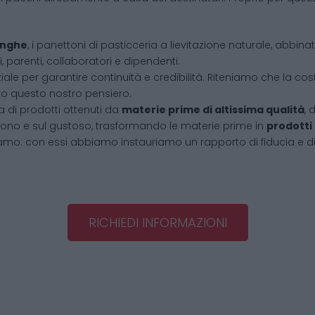
Langhe
, i panettoni di pasticceria a lievitazione naturale, abbin
, parenti, collaboratori e dipendenti.
iale per garantire continuità e credibilità. Riteniamo che la cos
tto questo nostro pensiero.
 di prodotti ottenuti da
materie prime di altissima qualità
, 
l buono e sul gustoso, trasformando le materie prime in
prodotti
amo: con essi abbiamo instauriamo un rapporto di fiducia e d
RICHIEDI INFORMAZIONI