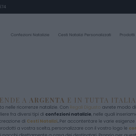
674
Confezioni Natalizie
Cesti Natalizi Personalizzati
Prodotti
IENDE A
ARGENTA
E IN TUTTA ITALIA
 nelle ricorrenze natalizie. Con
Regali Digusto
avrete modo di 
ere fra diversi tipi di
confezioni natalizie
, nelle quali inseriamo
 creazione di
Cesti Natalizi
.
Per accontentare le varie esigenze d
rodotti a vostra scelta, personalizzare con il vostro logo le
con
i pacchi direttamente a casa dei destinatari. Proprio per que