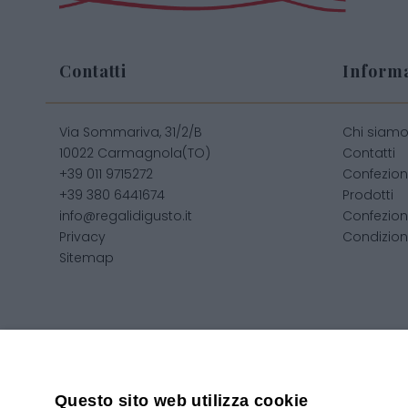
Contatti
Informa
Via Sommariva, 31/2/B
Chi siam
10022 Carmagnola(TO)
Contatti
+39 011 9715272
Confezion
+39 380 6441674
Prodotti
info@regalidigusto.it
Confezion
Privacy
Condizioni
Sitemap
Copyright 2020© Regali Digusto è un marchio di Olio Be
Questo sito web utilizza cookie