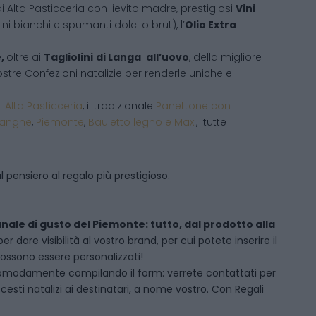
i Alta Pasticceria con lievito madre, prestigiosi
Vini
ni bianchi e spumanti dolci o brut), l’
Olio Extra
e,
oltre ai
Tagliolini
di Langa
all’uovo
, della migliore
 vostre Confezioni natalizie per renderle uniche e
i Alta Pasticceria
, il tradizionale
Panettone con
Langhe
,
Piemonte
,
Bauletto legno e Maxi
, tutte
 pensiero al regalo più prestigioso.
anale di gusto del Piemonte: tutto, dal prodotto alla
dare visibilità al vostro brand, per cui potete inserire il
 possono essere personalizzati!
omodamente compilando il form: verrete contattati per
sti natalizi ai destinatari, a nome vostro. Con Regali