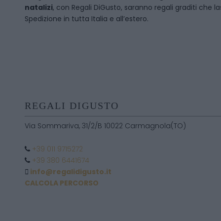
natalizi
, con Regali DiGusto, saranno regali graditi che l
Spedizione in tutta Italia e all’estero.
REGALI DIGUSTO
Via Sommariva, 31/2/B 10022 Carmagnola(TO)
+39 011 9715272
+39 380 6441674
info@regalidigusto.it
CALCOLA PERCORSO