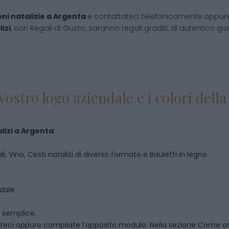
ni natalizie
a
Argenta
e contattateci telefonicamente oppur
izi
, con Regali di Gusto, saranno regali graditi, di autentico gust
Vostro logo aziendale e i colori del
lizi
a
Argenta
:
i, Vino, Cesti natalizi di diverso formato e Bauletti in legno
ndale
o semplice.
teci oppure compilate l’apposito modulo. Nella sezione
Come or