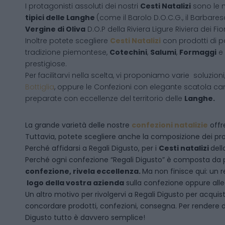
I protagonisti assoluti dei nostri
Cesti Natalizi
sono le 
tipici delle Langhe
(come il Barolo D.O.C.G., il Barbares
Vergine di Oliva
D.O.P della Riviera Ligure Riviera dei Fior
Inoltre potete scegliere
Cesti Natalizi
con prodotti di 
tradizione piemontese,
Cotechini
,
Salumi
,
Formaggi
e
prestigiose.
Per facilitarvi nella scelta, vi proponiamo varie soluzion
Bottiglia
, oppure le Confezioni con elegante scatola ca
preparate con eccellenze del territorio delle
Langhe.
La grande varietà delle nostre
confezioni natalizie
offre
Tuttavia, potete scegliere anche la composizione dei pro
Perché affidarsi a Regali Digusto, per i
Cesti natalizi
dell
P
erché ogni confezione “Regali Digusto” è composta da p
confezione, rivela eccellenza.
Ma non finisce qui: un r
logo della vostra azienda
sulla confezione oppure alleg
Un altro motivo per rivolgervi a Regali Digusto per acquis
concordare prodotti, confezioni, consegna. Per rendere da
Digusto tutto è davvero semplice!