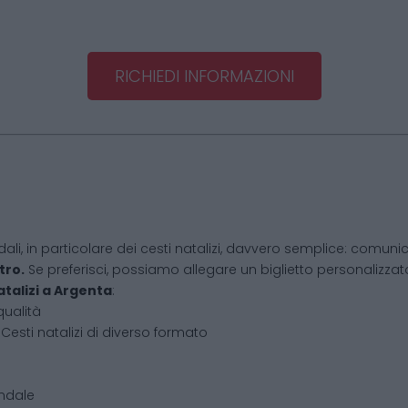
RICHIEDI INFORMAZIONI
dali, in particolare dei cesti natalizi, davvero semplice: comunic
tro.
Se preferisci, possiamo allegare un biglietto personalizzato,
atalizi
a
Argenta
:
qualità
Cesti natalizi di diverso formato
endale