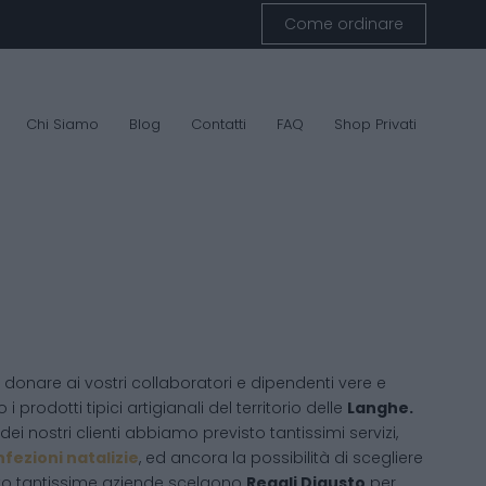
Come ordinare
Chi Siamo
Blog
Contatti
FAQ
Shop Privati
donare ai vostri collaboratori e dipendenti vere e
 i prodotti tipici artigianali del territorio delle
Langhe.
ei nostri clienti abbiamo previsto tantissimi servizi,
fezioni natalizie
, ed ancora la possibilità di scegliere
sto tantissime aziende scelgono
Regali Digusto
per