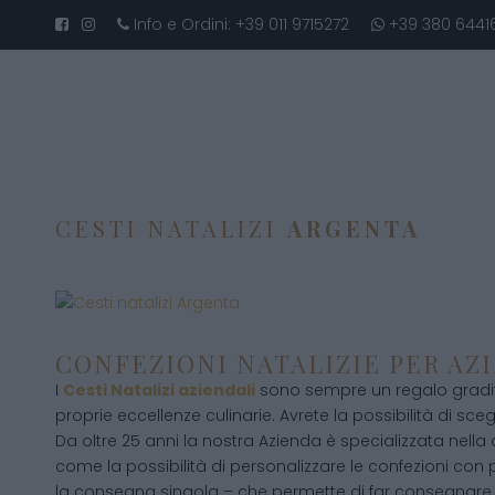
Info e Ordini:
+39 011 9715272
+39 380 6441
CESTI NATALIZI
ARGENTA
CONFEZIONI NATALIZIE PER AZ
I
Cesti Natalizi aziendali
sono sempre un regalo gradito
proprie eccellenze culinarie. Avrete la possibilità di scegli
Da oltre 25 anni la nostra Azienda è specializzata nella
come la possibilità di personalizzare le confezioni con p
la consegna singola – che permette di far consegnare 