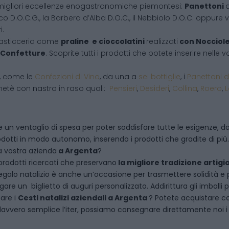
migliori eccellenze enogastronomiche piemontesi:
Panettoni
d
co D.O.C.G., la Barbera d’Alba D.O.C., il Nebbiolo D.O.C. oppure vi
i.
pasticceria come
praline e cioccolatini
realizzati
con Nocciol
Confetture
. Scoprite tutti i prodotti che potete inserire nelle
i, come le
Confezioni di Vino
, da una a
sei bottiglie
, i
Panettoni d
netè con nastro in raso quali:
Pensieri
,
Desideri
,
Collina
,
Roero
,
 un ventaglio di spesa per poter soddisfare tutte le esigenze, dal
dotti in modo autonomo, inserendo i prodotti che gradite di più.
a vostra azienda
a
Argenta
?
rodotti ricercati che preservano
la migliore tradizione artigi
egalo natalizio è anche un’occasione per trasmettere solidità e per 
are un biglietto di auguri personalizzato. Addirittura gli imballi
tare i
Cesti natalizi aziendali
a
Argenta
? Potete acquistare c
vvero semplice l’iter, possiamo consegnare direttamente noi i ce