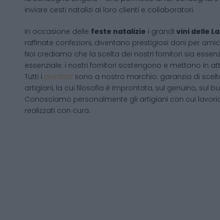
inviare cesti natalizi ai loro clienti e collaboratori.
In occasione delle
feste natalizie
i grandi
vini delle 
raffinate confezioni, diventano prestigiosi doni per amici
Noi crediamo che la scelta dei nostri fornitori sia essenz
essenziale: i nostri fornitori sostengono e mettono in a
Tutti i
prodotti
sono a nostro marchio: garanzia di scelta
artigiani, la cui filosofia è improntata, sul genuino, su
Conosciamo personalmente gli artigiani con cui lavori
realizzati con cura.