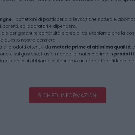
Langhe
, i panettoni di pasticceria a lievitazione naturale, abbin
, parenti, collaboratori e dipendenti.
iale per garantire continuità e credibilità. Riteniamo che la cos
tto questo nostro pensiero.
 di prodotti ottenuti da
materie prime di altissima qualità
, 
l buono e sul gustoso, trasformando le materie prime in
prodotti
amo: con essi abbiamo instauriamo un rapporto di fiducia e d
RICHIEDI INFORMAZIONI