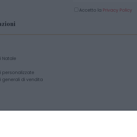
Accetto la
Privacy Policy
zioni
o
i Natale
i personalizzate
 generali di vendita
cchis di Becchis Danilo - Via Sommariva, 31/2/B - 10022 Carma