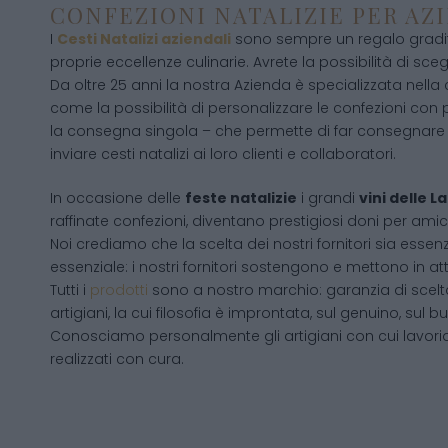
CONFEZIONI NATALIZIE PER AZ
I
Cesti Natalizi aziendali
sono sempre un regalo gradito
proprie eccellenze culinarie. Avrete la possibilità di scegli
Da oltre 25 anni la nostra Azienda è specializzata nella
come la possibilità di personalizzare le confezioni con p
la consegna singola – che permette di far consegnare 
inviare cesti natalizi ai loro clienti e collaboratori.
In occasione delle
feste natalizie
i grandi
vini delle 
raffinate confezioni, diventano prestigiosi doni per amici
Noi crediamo che la scelta dei nostri fornitori sia essenz
essenziale: i nostri fornitori sostengono e mettono in a
Tutti i
prodotti
sono a nostro marchio: garanzia di scelta
artigiani, la cui filosofia è improntata, sul genuino, su
Conosciamo personalmente gli artigiani con cui lavori
realizzati con cura.