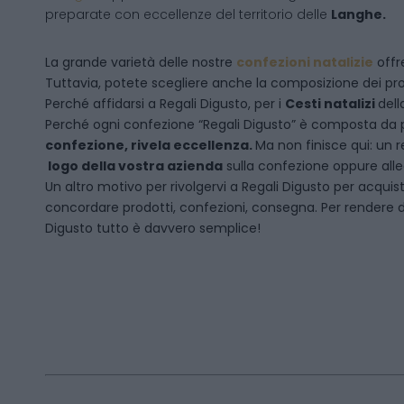
preparate con eccellenze del territorio delle
Langhe.
La grande varietà delle nostre
confezioni natalizie
offre
Tuttavia, potete scegliere anche la composizione dei pro
Perché affidarsi a Regali Digusto, per i
Cesti natalizi
dell
P
erché ogni confezione “Regali Digusto” è composta da p
confezione, rivela eccellenza.
Ma non finisce qui: un r
logo della vostra azienda
sulla confezione oppure alleg
Un altro motivo per rivolgervi a Regali Digusto per acquis
concordare prodotti, confezioni, consegna. Per rendere da
Digusto tutto è davvero semplice!