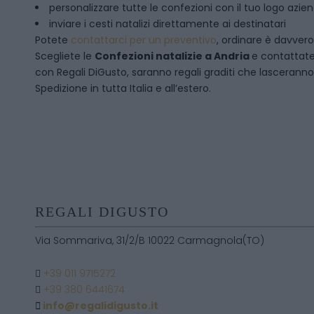
personalizzare tutte le confezioni con il tuo logo azie
inviare i cesti natalizi direttamente ai destinatari
Potete
contattarci per un preventivo
, ordinare è davver
Scegliete le
Confezioni natalizie
a
Andria
e contattate
con Regali DiGusto, saranno regali graditi che lasceranno 
Spedizione in tutta Italia e all’estero.
REGALI DIGUSTO
Via Sommariva, 31/2/B 10022 Carmagnola(TO)
+39 011 9715272
+39 380 6441674
info@regalidigusto.it