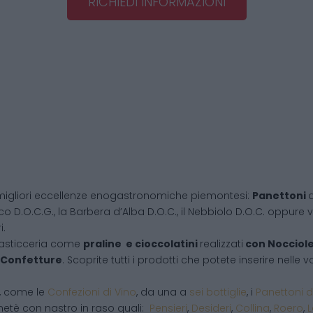
RICHIEDI INFORMAZIONI
migliori eccellenze enogastronomiche piemontesi:
Panettoni
d
co D.O.C.G., la Barbera d’Alba D.O.C., il Nebbiolo D.O.C. oppure vi
i.
pasticceria come
praline e cioccolatini
realizzati
con Nocciol
Confetture
. Scoprite tutti i prodotti che potete inserire nelle
i, come le
Confezioni di Vino
, da una a
sei bottiglie
, i
Panettoni d
netè con nastro in raso quali:
Pensieri
,
Desideri
,
Collina
,
Roero
,