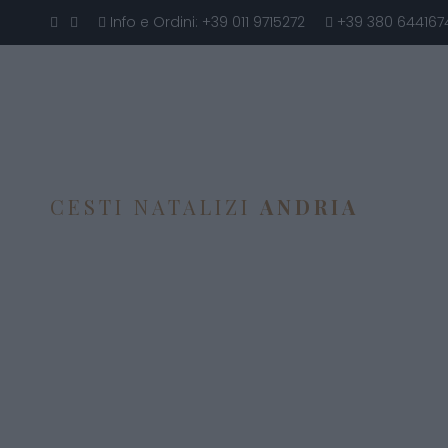
Info e Ordini:
+39 011 9715272
+39 380 644167
CESTI NATALIZI
ANDRIA