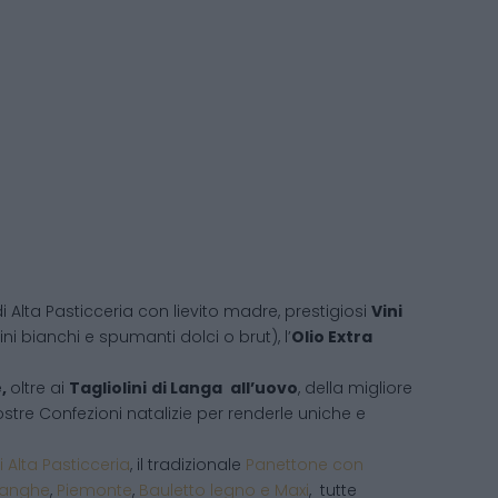
i Alta Pasticceria con lievito madre, prestigiosi
Vini
ni bianchi e spumanti dolci o brut), l’
Olio Extra
e,
oltre ai
Tagliolini
di Langa
all’uovo
, della migliore
 vostre Confezioni natalizie per renderle uniche e
i Alta Pasticceria
, il tradizionale
Panettone con
Langhe
,
Piemonte
,
Bauletto legno e Maxi
, tutte