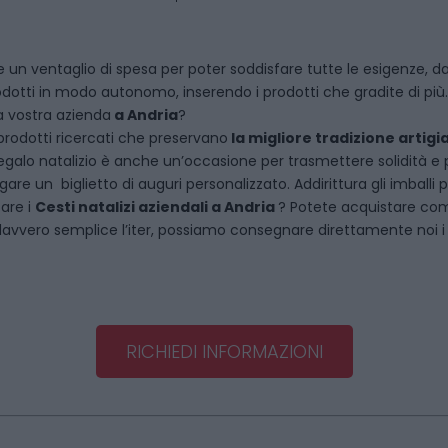
 un ventaglio di spesa per poter soddisfare tutte le esigenze, dal
dotti in modo autonomo, inserendo i prodotti che gradite di più.
a vostra azienda
a
Andria
?
rodotti ricercati che preservano
la migliore tradizione artigi
egalo natalizio è anche un’occasione per trasmettere solidità e per 
are un biglietto di auguri personalizzato. Addirittura gli imballi
tare i
Cesti natalizi aziendali
a
Andria
? Potete acquistare co
vvero semplice l’iter, possiamo consegnare direttamente noi i ce
RICHIEDI INFORMAZIONI