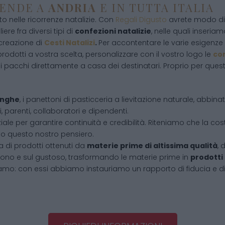
IENDE A
ANDRIA
E IN TUTTA ITALIA
 nelle ricorrenze natalizie. Con
Regali Digusto
avrete modo di 
ere fra diversi tipi di
confezioni natalizie
, nelle quali inseriamo
 creazione di
Cesti Natalizi
.
Per accontentare le varie esigenze d
rodotti a vostra scelta, personalizzare con il vostro logo le
con
i pacchi direttamente a casa dei destinatari. Proprio per que
Langhe
, i panettoni di pasticceria a lievitazione naturale, abbin
, parenti, collaboratori e dipendenti.
iale per garantire continuità e credibilità. Riteniamo che la cos
tto questo nostro pensiero.
 di prodotti ottenuti da
materie prime di altissima qualità
, 
l buono e sul gustoso, trasformando le materie prime in
prodotti
amo: con essi abbiamo instauriamo un rapporto di fiducia e d