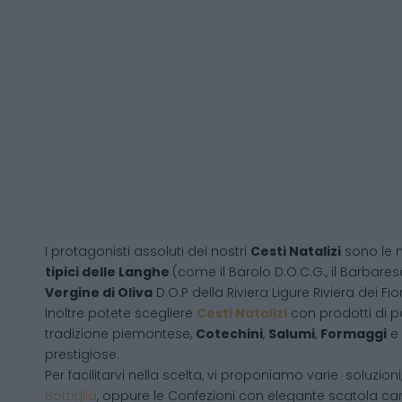
I protagonisti assoluti dei nostri
Cesti Natalizi
sono le 
tipici delle Langhe
(come il Barolo D.O.C.G., il Barbares
Vergine di Oliva
D.O.P della Riviera Ligure Riviera dei Fior
Inoltre potete scegliere
Cesti Natalizi
con prodotti di 
tradizione piemontese,
Cotechini
,
Salumi
,
Formaggi
e
prestigiose.
Per facilitarvi nella scelta, vi proponiamo varie soluzion
Bottiglia
, oppure le Confezioni con elegante scatola ca