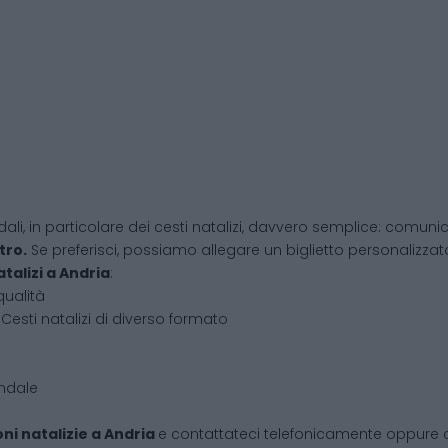
dali, in particolare dei cesti natalizi, davvero semplice: comunic
tro.
Se preferisci, possiamo allegare un biglietto personalizzato,
atalizi
a
Andria
:
qualità
Cesti natalizi di diverso formato
endale
ni natalizie
a
Andria
e contattateci telefonicamente oppure 