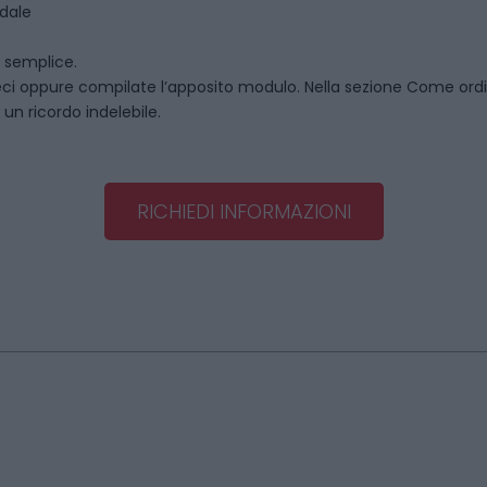
ndale
o semplice.
ci oppure compilate l’apposito modulo. Nella sezione
Come ord
un ricordo indelebile.
RICHIEDI INFORMAZIONI