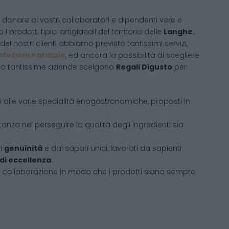
donare ai vostri collaboratori e dipendenti vere e
 i prodotti tipici artigianali del territorio delle
Langhe.
ei nostri clienti abbiamo previsto tantissimi servizi,
fezioni natalizie
, ed ancora la possibilità di scegliere
sto tantissime aziende scelgono
Regali Digusto
per
ati alle varie specialità enogastronomiche, proposti in
tanza nel perseguire la qualità degli ingredienti sia
di
genuinità
e dai sapori unici, lavorati da sapienti
 di eccellenza
.
i collaborazione in modo che i prodotti siano sempre