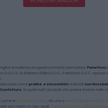
RICHIEDI INFORMAZIONI
migliori eccellenze enogastronomiche piemontesi:
Panettoni
d
co D.O.C.G., la Barbera d’Alba D.O.C., il Nebbiolo D.O.C. oppure vi
i.
pasticceria come
praline e cioccolatini
realizzati
con Nocciol
Confetture
. Scoprite tutti i prodotti che potete inserire nelle
i, come le
Confezioni di Vino
, da una a
sei bottiglie
, i
Panettoni d
netè con nastro in raso quali:
Pensieri
,
Desideri
,
Collina
,
Roero
,