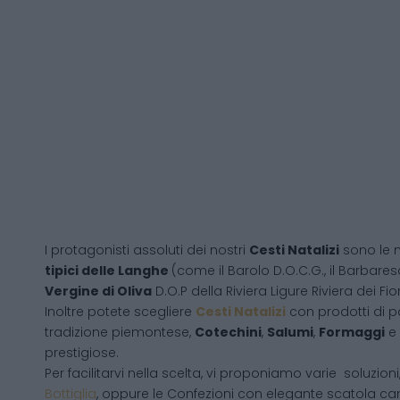
I protagonisti assoluti dei nostri
Cesti Natalizi
sono le 
tipici delle Langhe
(come il Barolo D.O.C.G., il Barbares
Vergine di Oliva
D.O.P della Riviera Ligure Riviera dei Fior
Inoltre potete scegliere
Cesti Natalizi
con prodotti di 
tradizione piemontese,
Cotechini
,
Salumi
,
Formaggi
e
prestigiose.
Per facilitarvi nella scelta, vi proponiamo varie soluzion
Bottiglia
, oppure le Confezioni con elegante scatola ca