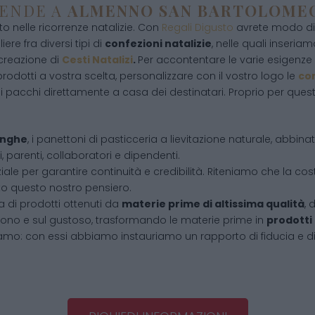
IENDE A
ALMENNO SAN BARTOLOM
 nelle ricorrenze natalizie. Con
Regali Digusto
avrete modo di 
ere fra diversi tipi di
confezioni natalizie
, nelle quali inseriamo
 creazione di
Cesti Natalizi
.
Per accontentare le varie esigenze d
rodotti a vostra scelta, personalizzare con il vostro logo le
con
i pacchi direttamente a casa dei destinatari. Proprio per que
Langhe
, i panettoni di pasticceria a lievitazione naturale, abbin
, parenti, collaboratori e dipendenti.
iale per garantire continuità e credibilità. Riteniamo che la cos
tto questo nostro pensiero.
 di prodotti ottenuti da
materie prime di altissima qualità
, 
l buono e sul gustoso, trasformando le materie prime in
prodotti
amo: con essi abbiamo instauriamo un rapporto di fiducia e d