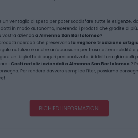
 un ventaglio di spesa per poter soddisfare tutte le esigenze, dal
dotti in modo autonomo, inserendo i prodotti che gradite di più.
a vostra azienda
a
Almenno San Bartolomeo
?
rodotti ricercati che preservano
la migliore tradizione artigi
egalo natalizio è anche un’occasione per trasmettere solidità e per 
are un biglietto di auguri personalizzato. Addirittura gli imballi
tare i
Cesti natalizi aziendali
a
Almenno San Bartolomeo
? P
onsegna. Per rendere davvero semplice l’iter, possiamo consegnare
ce!
RICHIEDI INFORMAZIONI