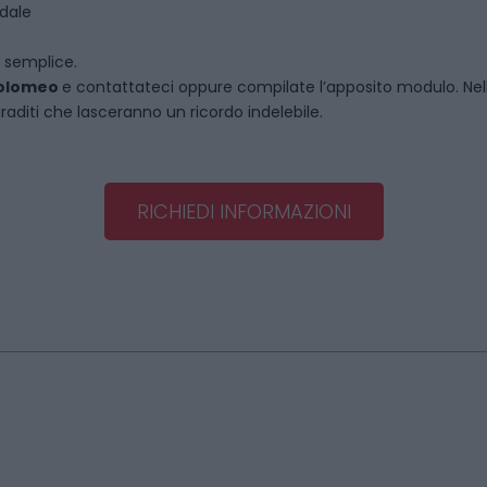
ndale
o semplice.
tolomeo
e contattateci oppure compilate l’apposito modulo. Nel
graditi che lasceranno un ricordo indelebile.
RICHIEDI INFORMAZIONI