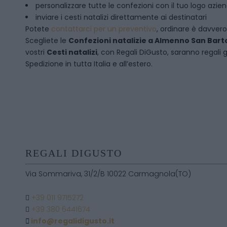
personalizzare tutte le confezioni con il tuo logo azie
inviare i cesti natalizi direttamente ai destinatari
Potete
contattarci per un preventivo
, ordinare è davver
Scegliete le
Confezioni natalizie
a
Almenno San Bar
vostri
Cesti natalizi
, con Regali DiGusto, saranno regali 
Spedizione in tutta Italia e all’estero.
REGALI DIGUSTO
Via Sommariva, 31/2/B 10022 Carmagnola(TO)
+39 011 9715272
+39 380 6441674
info@regalidigusto.it