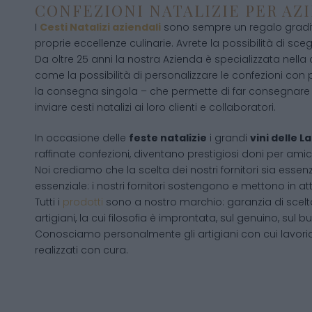
CONFEZIONI NATALIZIE PER AZ
I
Cesti Natalizi aziendali
sono sempre un regalo gradito
proprie eccellenze culinarie. Avrete la possibilità di scegli
Da oltre 25 anni la nostra Azienda è specializzata nella
come la possibilità di personalizzare le confezioni con p
la consegna singola – che permette di far consegnare 
inviare cesti natalizi ai loro clienti e collaboratori.
In occasione delle
feste natalizie
i grandi
vini delle 
raffinate confezioni, diventano prestigiosi doni per amici
Noi crediamo che la scelta dei nostri fornitori sia essenz
essenziale: i nostri fornitori sostengono e mettono in a
Tutti i
prodotti
sono a nostro marchio: garanzia di scelta
artigiani, la cui filosofia è improntata, sul genuino, su
Conosciamo personalmente gli artigiani con cui lavori
realizzati con cura.