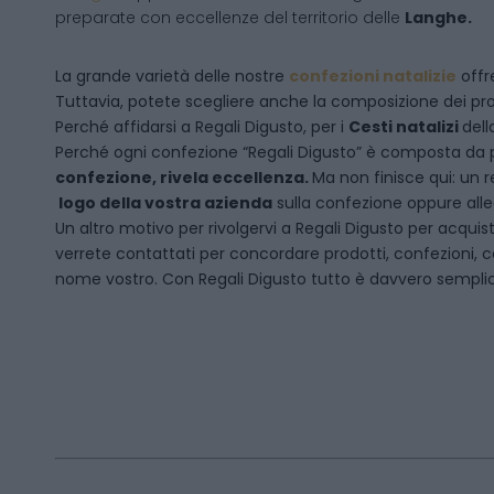
preparate con eccellenze del territorio delle
Langhe.
La grande varietà delle nostre
confezioni natalizie
offre
Tuttavia, potete scegliere anche la composizione dei pro
Perché affidarsi a Regali Digusto, per i
Cesti natalizi
dell
P
erché ogni confezione “Regali Digusto” è composta da p
confezione, rivela eccellenza.
Ma non finisce qui: un r
logo della vostra azienda
sulla confezione oppure alleg
Un altro motivo per rivolgervi a Regali Digusto per acquis
verrete contattati per concordare prodotti, confezioni, c
nome vostro. Con Regali Digusto tutto è davvero sempli