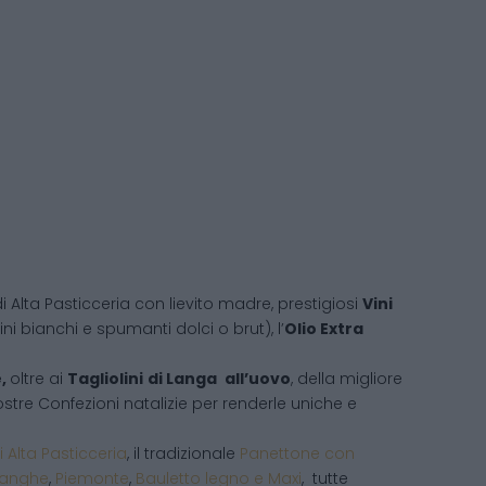
i Alta Pasticceria con lievito madre, prestigiosi
Vini
ni bianchi e spumanti dolci o brut), l’
Olio Extra
e,
oltre ai
Tagliolini
di Langa
all’uovo
, della migliore
 vostre Confezioni natalizie per renderle uniche e
i Alta Pasticceria
, il tradizionale
Panettone con
Langhe
,
Piemonte
,
Bauletto legno e Maxi
, tutte