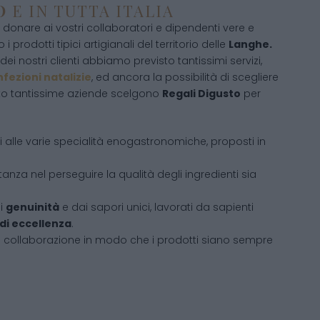
EO
E IN TUTTA ITALIA
donare ai vostri collaboratori e dipendenti vere e
 i prodotti tipici artigianali del territorio delle
Langhe.
ei nostri clienti abbiamo previsto tantissimi servizi,
fezioni natalizie
, ed ancora la possibilità di scegliere
sto tantissime aziende scelgono
Regali Digusto
per
ati alle varie specialità enogastronomiche, proposti in
tanza nel perseguire la qualità degli ingredienti sia
di
genuinità
e dai sapori unici, lavorati da sapienti
 di eccellenza
.
i collaborazione in modo che i prodotti siano sempre