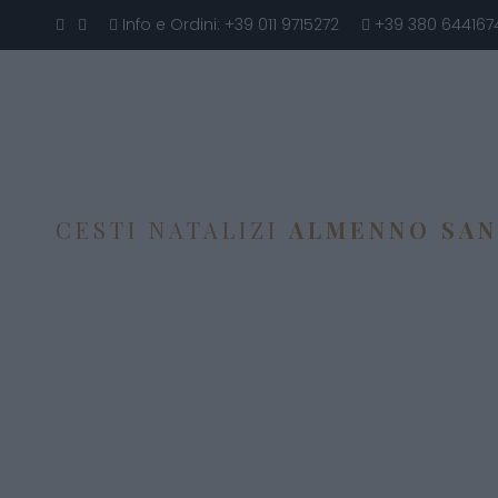
Info e Ordini:
+39 011 9715272
+39 380 644167
CESTI NATALIZI
ALMENNO SA