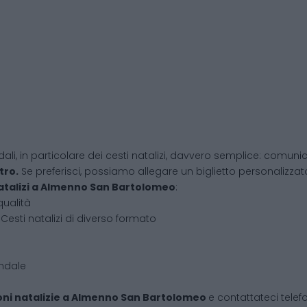
dali, in particolare dei cesti natalizi, davvero semplice: comunic
tro.
Se preferisci, possiamo allegare un biglietto personalizzato,
atalizi
a
Almenno San Bartolomeo
:
qualità
Cesti natalizi di diverso formato
endale
ni natalizie
a
Almenno San Bartolomeo
e contattateci tele