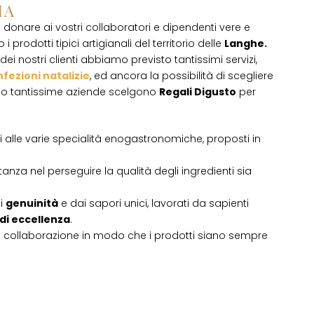
IA
donare ai vostri collaboratori e dipendenti vere e
 i prodotti tipici artigianali del territorio delle
Langhe.
ei nostri clienti abbiamo previsto tantissimi servizi,
fezioni natalizie
, ed ancora la possibilità di scegliere
sto tantissime aziende scelgono
Regali Digusto
per
ati alle varie specialità enogastronomiche, proposti in
tanza nel perseguire la qualità degli ingredienti sia
di
genuinità
e dai sapori unici, lavorati da sapienti
 di eccellenza
.
i collaborazione in modo che i prodotti siano sempre