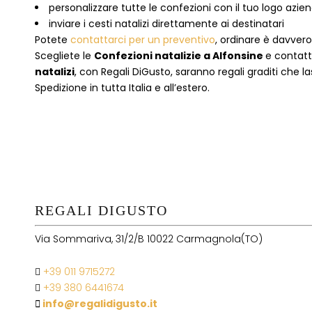
personalizzare tutte le confezioni con il tuo logo azie
inviare i cesti natalizi direttamente ai destinatari
Potete
contattarci per un preventivo
, ordinare è davver
Scegliete le
Confezioni natalizie
a
Alfonsine
e contatt
natalizi
, con Regali DiGusto, saranno regali graditi che l
Spedizione in tutta Italia e all’estero.
REGALI DIGUSTO
Via Sommariva, 31/2/B 10022 Carmagnola(TO)
+39 011 9715272
+39 380 6441674
info@regalidigusto.it