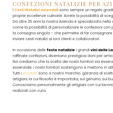
CONFEZIONI NATALIZIE PER AZ
I
Cesti Natalizi
aziendali
sono sempre un regalo gradito
proprie eccellenze culinarie. Avrete la possibilità di scegli
Da oltre 25 anni la nostra Azienda è specializzata nella
come la possibilità di personalizzare le confezioni con p
la consegna singola – che permette di far consegnare 
inviare cesti natalizi ai loro clienti e collaboratori.
In occasione delle
feste natalizie
i grandi
vini delle 
raffinate confezioni, diventano prestigiosi doni per amici
Noi crediamo che la scelta dei nostri fornitori sia essenz
essenziale: i nostri fornitori sostengono e mettono in a
Tutti i
prodotti
sono a nostro marchio: garanzia di scelta
artigiani, la cui filosofia è improntata, sul genuino, su
Conosciamo personalmente gli artigiani con cui lavori
realizzati con cura.