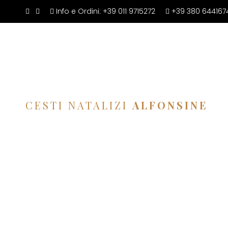
Info e Ordini:
+39 011 9715272
+39 380 644167
CESTI NATALIZI
ALFONSINE