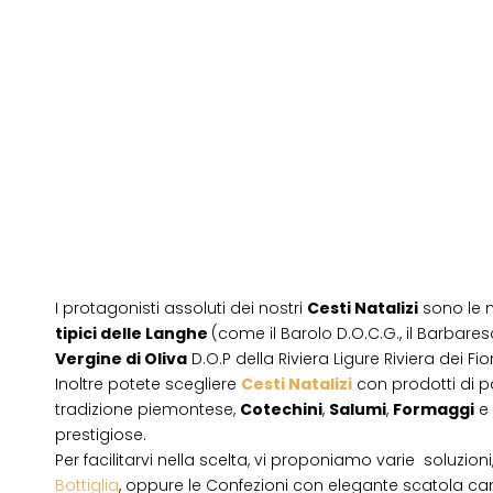
I protagonisti assoluti dei nostri
Cesti Natalizi
sono le 
tipici delle Langhe
(come il Barolo D.O.C.G., il Barbares
Vergine di Oliva
D.O.P della Riviera Ligure Riviera dei Fior
Inoltre potete scegliere
Cesti Natalizi
con prodotti di 
tradizione piemontese,
Cotechini
,
Salumi
,
Formaggi
e
prestigiose.
Per facilitarvi nella scelta, vi proponiamo varie soluzion
Bottiglia
, oppure le Confezioni con elegante scatola ca