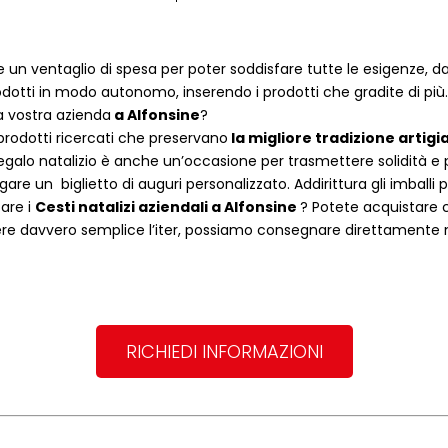
 un ventaglio di spesa per poter soddisfare tutte le esigenze, dal
dotti in modo autonomo, inserendo i prodotti che gradite di più.
a vostra azienda
a
Alfonsine
?
rodotti ricercati che preservano
la migliore tradizione artigi
egalo natalizio è anche un’occasione per trasmettere solidità e per 
are un biglietto di auguri personalizzato. Addirittura gli imballi
tare i
Cesti natalizi aziendali
a
Alfonsine
? Potete acquistare
re davvero semplice l’iter, possiamo consegnare direttamente noi 
RICHIEDI INFORMAZIONI