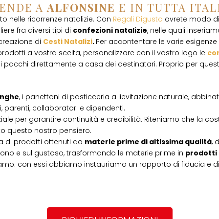
IENDE A
ALFONSINE
E IN TUTTA ITAL
 nelle ricorrenze natalizie. Con
Regali Digusto
avrete modo di 
ere fra diversi tipi di
confezioni natalizie
, nelle quali inseriamo
 creazione di
Cesti Natalizi
.
Per accontentare le varie esigenze d
rodotti a vostra scelta, personalizzare con il vostro logo le
con
i pacchi direttamente a casa dei destinatari. Proprio per que
Langhe
, i panettoni di pasticceria a lievitazione naturale, abbin
, parenti, collaboratori e dipendenti.
iale per garantire continuità e credibilità. Riteniamo che la cos
tto questo nostro pensiero.
 di prodotti ottenuti da
materie prime di altissima qualità
, 
l buono e sul gustoso, trasformando le materie prime in
prodotti
amo: con essi abbiamo instauriamo un rapporto di fiducia e d