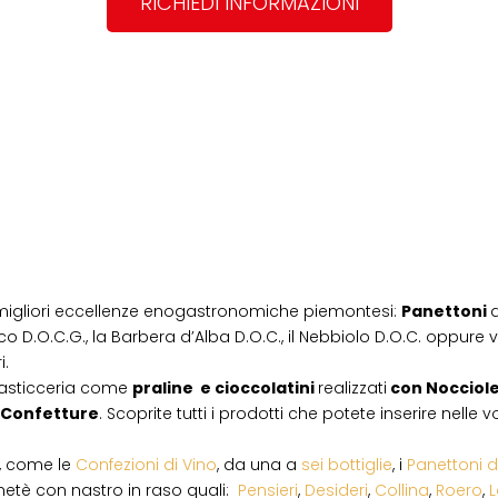
RICHIEDI INFORMAZIONI
migliori eccellenze enogastronomiche piemontesi:
Panettoni
d
co D.O.C.G., la Barbera d’Alba D.O.C., il Nebbiolo D.O.C. oppure vi
i.
pasticceria come
praline e cioccolatini
realizzati
con Nocciol
Confetture
. Scoprite tutti i prodotti che potete inserire nelle
i, come le
Confezioni di Vino
, da una a
sei bottiglie
, i
Panettoni d
netè con nastro in raso quali:
Pensieri
,
Desideri
,
Collina
,
Roero
,