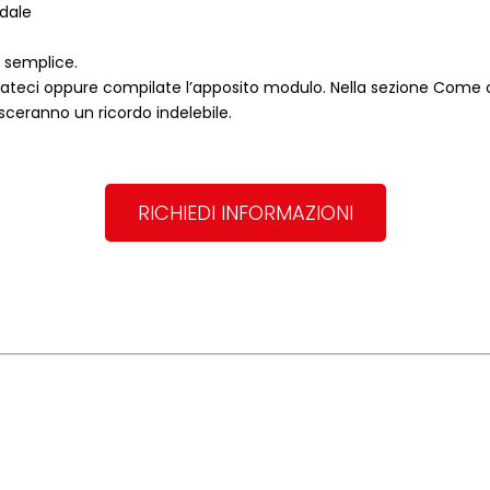
ndale
o semplice.
ateci oppure compilate l’apposito modulo. Nella sezione
Come o
asceranno un ricordo indelebile.
RICHIEDI INFORMAZIONI