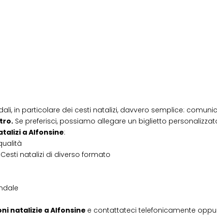
dali, in particolare dei cesti natalizi, davvero semplice: comunic
tro.
Se preferisci, possiamo allegare un biglietto personalizzato,
atalizi
a
Alfonsine
:
qualità
Cesti natalizi di diverso formato
endale
ni natalizie
a
Alfonsine
e contattateci telefonicamente oppu