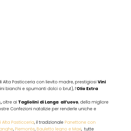
i Alta Pasticceria con lievito madre, prestigiosi
Vini
ni bianchi e spumanti dolci o brut), l’
Olio Extra
e,
oltre ai
Tagliolini
di Langa
all’uovo
, della migliore
 vostre Confezioni natalizie per renderle uniche e
i Alta Pasticceria
, il tradizionale
Panettone con
Langhe
,
Piemonte
,
Bauletto legno e Maxi
, tutte