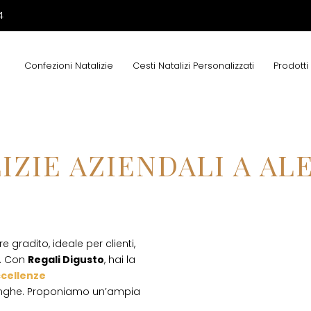
4
IZI ALESSANDRI
Confezioni Natalizie
Cesti Natalizi Personalizzati
Prodotti
ZIE AZIENDALI A AL
gradito, ideale per clienti,
i. Con
Regali Digusto
, hai la
cellenze
 Langhe. Proponiamo un’ampia