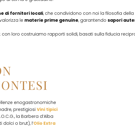
 di fornitori locali
, che condividono con noi la filosofia della q
valorizza le
materie prime genuine
, garantendo
sapori aute
con loro costruiamo rapporti solidi, basati sulla fiducia recip
ON
MONTESI
cellenze enogastronomiche
madre, prestigiosi
Vini tipici
.O.C.G., la Barbera d’Alba
dolci o brut), l’
Olio Extra