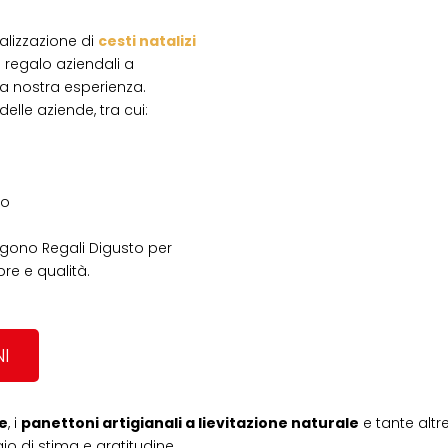
ealizzazione di
cesti natalizi
 regalo aziendali a
alla nostra esperienza.
elle aziende, tra cui:
io
lgono Regali Digusto per
re e qualità.
I
he
, i
panettoni artigianali a lievitazione naturale
e tante altr
gio di stima e gratitudine.