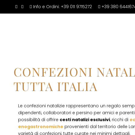
Info e Ordini:
+39 011 9715272
+39 380 644167
CESTI NATAL
CONFEZIONI NATALI
TUTTA ITALIA
Le confezioni natalizie rappresentano un regalo sempre 
dipendenti, collaboratori e persino per amici e parent
possibilità di offrire
cesti natalizi esclusivi
, ricchi di
ec
enogastronomiche
provenienti dal territorio delle
varietà di confezioni, tutte curate nei minimi dettagli.