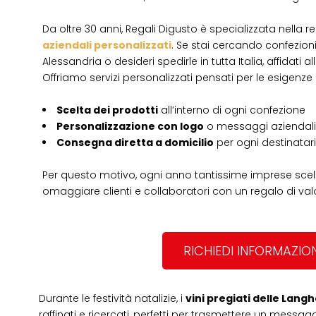
Da oltre 30 anni, Regali Digusto è specializzata nella r
aziendali personalizzati
. Se stai cercando confezioni
Alessandria o desideri spedirle in tutta Italia, affidati 
Offriamo servizi personalizzati pensati per le esigenze d
Scelta dei prodotti
all’interno di ogni confezione
Personalizzazione con logo
o messaggi aziendali
Consegna diretta a domicilio
per ogni destinatar
Per questo motivo, ogni anno tantissime imprese sce
omaggiare clienti e collaboratori con un regalo di valo
RICHIEDI INFORMAZION
Durante le festività natalizie, i
vini pregiati delle Lang
raffinati e ricercati, perfetti per trasmettere un messag