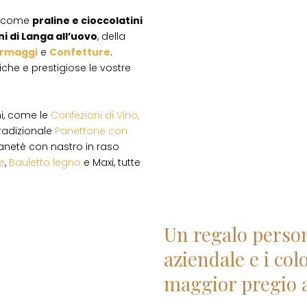
come
praline e cioccolatini
ni di Langa all’uovo
, della
rmaggi
e
Confetture
.
iche e prestigiose le vostre
ni, come le
Confezioni di Vino,
l tradizionale
Panettone con
anetè con nastro in raso
e
,
Bauletto legno
e Maxi, tutte
Un regalo person
aziendale e i col
maggior pregio a