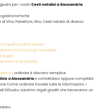
giusta per i vostri
Cesti natalizi
a
Alessandria
:
enogastronomiche
i Vino, Panettoni, Vino, Cesti natalizi di diverso
o quali prodotti inserire
fezioni con il tuo logo aziendale
di auguri
ettamente ai destinatari
eventivo
, ordinare è davvero semplice.
izie
a Alessandria
e contattateci oppure compilate
one Come ordinare trovate tutte le informazioni. I
ali DiGusto, saranno regali graditi che lasceranno un
’estero.