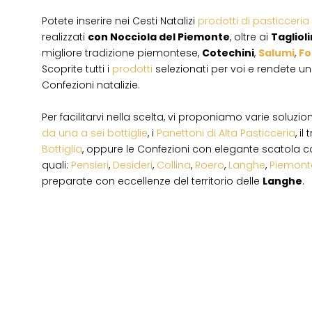
Potete inserire nei Cesti Natalizi
prodotti di pasticceria
realizzati
con Nocciola del Piemonte
, oltre ai
Taglioli
migliore tradizione piemontese,
Cotechini
,
Salumi
,
Fo
Scoprite tutti i
prodotti
selezionati per voi e rendete un
Confezioni natalizie.
Per facilitarvi nella scelta, vi proponiamo varie soluzio
da una a sei bottiglie
, i
Panettoni di Alta Pasticceria
, i
Bottiglia
, oppure le Confezioni con elegante scatola c
quali:
Pensieri
,
Desideri
,
Collina
,
Roero
,
Langhe
,
Piemont
preparate con eccellenze del territorio delle
Langhe
.