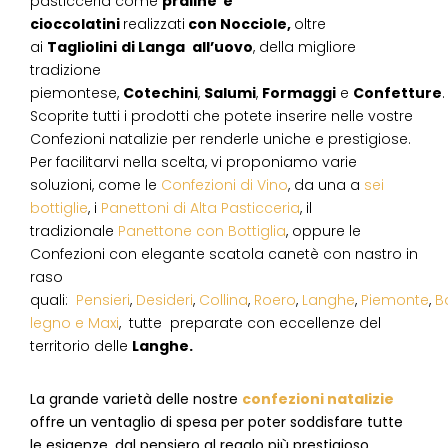
pasticceria come
praline e
cioccolatini
realizzati
con Nocciole,
oltre
ai
Tagliolini
di Langa
all’uovo
, della migliore
tradizione
piemontese,
Cotechini
,
Salumi
,
Formaggi
e
Confetture
.
Scoprite tutti i prodotti che potete inserire nelle vostre
Confezioni natalizie per renderle uniche e prestigiose.
Per facilitarvi nella scelta, vi proponiamo varie
soluzioni, come le
Confezioni di Vino
, da una a
sei
bottiglie
, i
Panettoni di Alta Pasticceria
, il
tradizionale
Panettone con Bottiglia
, oppure le
Confezioni con elegante scatola canetè con nastro in
raso
quali:
Pensieri
,
Desideri
,
Collina
,
Roero
,
Langhe
,
Piemonte
,
B
legno e Maxi
, tutte preparate con eccellenze del
territorio delle
Langhe.
La grande varietà delle nostre
confezioni natalizie
offre un ventaglio di spesa per poter soddisfare tutte
le esigenze, dal pensiero al regalo più prestigioso.