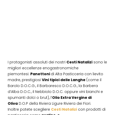
I protagonisti assoluti dei nostri
Cesti Natalizi
sono le
migliori eccellenze enogastronomiche
piemontesi:
Panettoni
di Alta Pasticceria con lievito
madre, prestigiosi
Vini tipici delle Langhe
(come il
Barolo D.O.C.G., il Barbaresco D.O.C.G., la Barbera
d’Alba D.O.C., il Nebbiolo D.O.C. oppure vini bianchi e
spumanti dolci o brut), l’
Olio Extra Vergine di
Oliva
D.O.P della Riviera Ligure Riviera dei Fiori.
Inoltre potete scegliere
Cesti Natalizi
con prodotti di